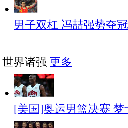
男子双杠 冯喆强势夺冠
世界诸强
更多
[美国]奥运男篮决赛 