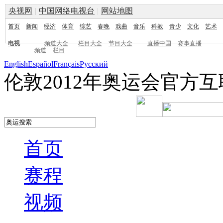
央视网
|
中国网络电视台
|
网站地图
首页
新闻
经济
体育
综艺
春晚
戏曲
音乐
科教
青少
文化
艺术
电视
频道大全
栏目大全
节目大全
直播中国
赛事直播
频道
栏目
English
Español
Français
Pусский
伦敦2012年奥运会官方
首页
赛程
视频