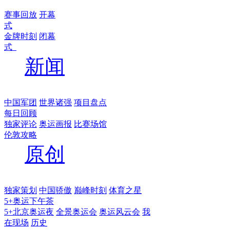
赛事回放
开幕
式
金牌时刻
闭幕
式
新闻
中国军团
世界诸强
项目盘点
每日回顾
独家评论
奥运画报
比赛场馆
伦敦攻略
原创
独家策划
中国骄傲
巅峰时刻
体育之星
5+奥运下午茶
5+北京奥运夜
全景奥运会
奥运风云会
我
在现场
历史