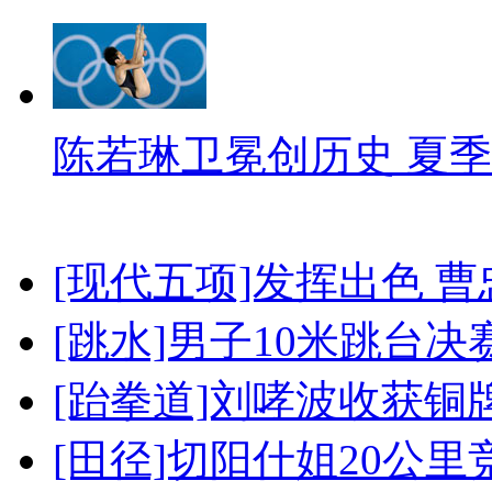
陈若琳卫冕创历史 夏季
[现代五项]发挥出色 
[跳水]男子10米跳台决
[跆拳道]刘哮波收获铜
[田径]切阳什姐20公