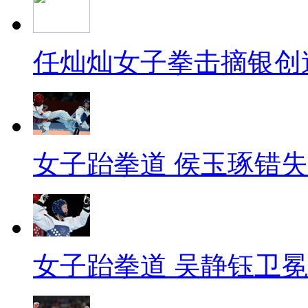
任灿灿女子拳击摘银创
女子跆拳道 侯玉琢错
女子跆拳道 吴静钰卫冕