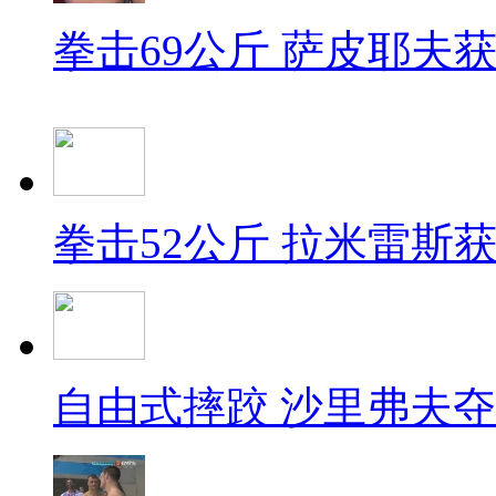
拳击69公斤 萨皮耶夫
拳击52公斤 拉米雷斯
自由式摔跤 沙里弗夫