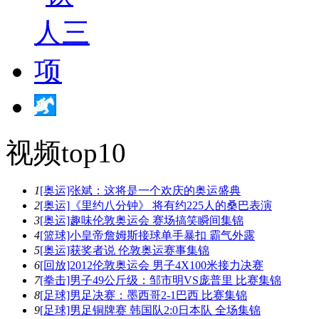
视频top10
1
[奥运]张斌：这将是一个欢庆的奥运盛典
2
[奥运]《里约八分钟》 将有约225人的桑巴表演
3
[奥运]趣味伦敦奥运会 赛场搞笑瞬间集锦
4
[篮球]小皇帝詹姆斯接球单手暴扣 霸气外露
5
[奥运]获奖者说 伦敦奥运赛事集锦
6
[回放]2012伦敦奥运会 男子4X100米接力决赛
7
[拳击]男子49公斤级：邹市明VS庞普里 比赛集锦
8
[足球]男足决赛：墨西哥2-1巴西 比赛集锦
9
[足球]男足铜牌赛 韩国队2:0日本队 全场集锦