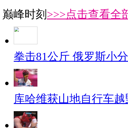
巅峰时刻
>>>点击查看全部
拳击81公斤 俄罗斯小
库哈维获山地自行车越