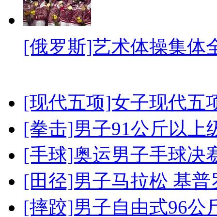
[俄罗斯]艺术体操集体
[现代五项]女子现代五
[拳击]男子91公斤以上
[手球]奥运男子手球决
[田径]男子马拉松 基
[摔跤]男子自由式96公