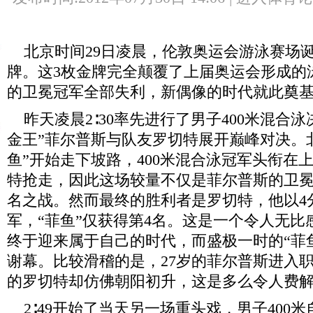
北京时间29日凌晨，伦敦奥运会游泳赛场诞
牌。这3枚金牌完全颠覆了上届奥运会形成的
的卫冕冠军全部失利，新偶像的时代就此奠
昨天凌晨2∶30率先进行了男子400米混合泳
金王”菲尔普斯与队友罗切特展开巅峰对决。
鱼”开始走下坡路，400米混合泳冠军头衔在
特抢走，因此这场较量不仅是菲尔普斯的卫
名之战。然而最终的胜利者是罗切特，他以4分
军，“菲鱼”仅获得第4名。这是一个令人无比
终于迎来属于自己的时代，而盛极一时的“菲
谢幕。比较滑稽的是，27岁的菲尔普斯进入职
的罗切特却仿佛朝阳初升，这是多么令人费
2∶49开始了当天另一场重头戏，男子400