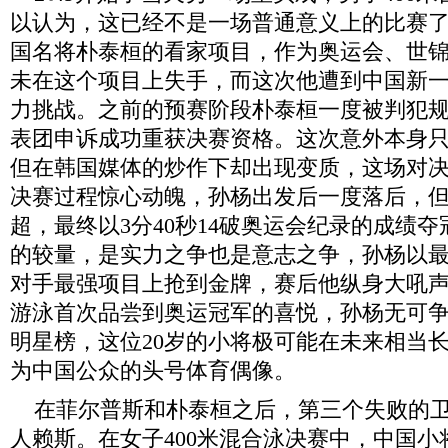
以认为，这已经不是一场普通意义上的比赛了
国名将朴泰桓的看家项目，作为奥运会、世
未在这个项目上失手，而这次他遭到中国新
力挑战。之前的预赛阶段朴泰桓一度被判犯
表团申诉成功重获决赛资格。这次意外本身
但在韩国媒体的炒作下却出现变质，这场对
决赛过程惊心动魄，孙杨出发后一度落后，但
超，最终以3分40秒14破奥运会纪录的成绩
的较量，是实力之争也是意志之争，孙杨以
对手最强项目上抢到金牌，赛后他纵身大吼
游泳首次品尝到奥运冠军的喜悦，孙杨无可
明星榜，这位20岁的小将极可能在未来相当
为中国公众的头号体育偶像。
在菲尔普斯和朴泰桓之后，第三个失败的卫
人赖斯。在女子400米混合泳决赛中，中国小将