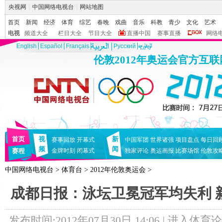
央视网
|
中国网络电视台
|
网站地图
首页
新闻
经济
体育
综艺
春晚
戏曲
音乐
科教
青少
文化
艺术
电视
频道大全
栏目大全
节目大全
直播中国
赛事直播
网络
English
Español
Français
Pусский
伦敦2012年奥运会官方互
首页
视
新
赛事回放
开幕式
中国军团
世界诸强
项目盘点
每日回
频
闻
赛程
金牌时刻
闭幕式
独家评论
奥运画报
比赛场馆
伦敦攻
中国网络电视台
>
体育台
>
2012年伦敦奥运会
>
成都日报：泳坛卫冕冠军均失利 
发布时间:2012年07月30日 14:06 |
进入体育论