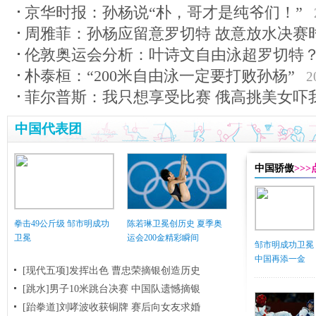
京华时报：孙杨说“朴，哥才是纯爷们！”
周雅菲：孙杨应留意罗切特 故意放水决赛
伦敦奥运会分析：叶诗文自由泳超罗切特
朴泰桓：“200米自由泳一定要打败孙杨”
2
菲尔普斯：我只想享受比赛 俄高挑美女吓
中国代表团
中国骄傲
>>
拳击49公斤级 邹市明成功
陈若琳卫冕创历史 夏季奥
卫冕
运会200金精彩瞬间
邹市明成功卫冕
中国再添一金
[现代五项]发挥出色 曹忠荣摘银创造历史
[跳水]男子10米跳台决赛
中国队遗憾摘银
[跆拳道]刘哮波收获铜牌 赛后向女友求婚