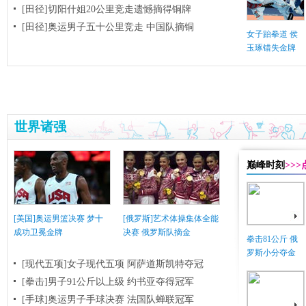
[田径]切阳什姐20公里竞走遗憾摘得铜牌
[田径]奥运男子五十公里竞走 中国队摘铜
女子跆拳道 侯
玉琢错失金牌
世界诸强
巅峰时刻
>>
[美国]奥运男篮决赛 梦十
[俄罗斯]艺术体操集体全能
成功卫冕金牌
决赛 俄罗斯队摘金
拳击81公斤 俄
罗斯小分夺金
[现代五项]女子现代五项 阿萨道斯凯特夺冠
[拳击]男子91公斤以上级 约书亚夺得冠军
[手球]奥运男子手球决赛 法国队蝉联冠军