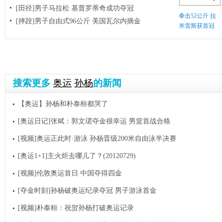
[田径]男子马拉松 基普罗蒂奇成功夺冠
拳击52公斤 拉
[摔跤]男子自由式96公斤 美国瓦尔内摘金
米雷斯获首冠
搜索更多
奥运
孙杨
的新闻
【奥运】孙杨和朴泰桓都哭了
[奥运日记]张斌：郭文珺夺金很幸运 男篮首战合格
[视频]奥运正此时·游泳 孙杨晋级200米自由泳半决赛
[奥运1+1]主火炬去哪儿了？(20120729)
[视频]伦敦奥运首日 中国夺得四金
[夺金时刻]孙杨破奥运纪录夺冠 男子游泳首金
[视频]朴泰桓：祝贺孙杨打破奥运记录