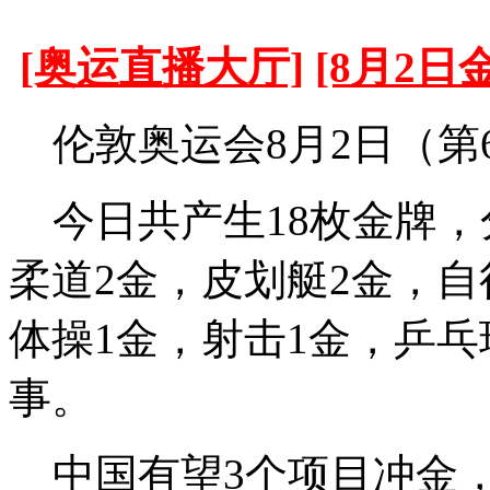
[奥运直播大厅]
[8月2日
伦敦奥运会8月2日（第
今日共产生18枚金牌，
柔道2金，皮划艇2金，自
体操1金，射击1金，乒乓
事。
中国有望3个项目冲金