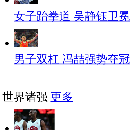
女子跆拳道 吴静钰卫冕
男子双杠 冯喆强势夺冠
世界诸强
更多