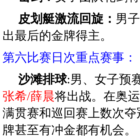
皮划艇激流回旋：
男子
出最后的金牌得主。
第六比赛日次重点赛事：
沙滩排球
:男、女子预
张希/薛晨
将出战。在奥运
满贯赛和巡回赛上数次夺
牌甚至有冲金都有机会。