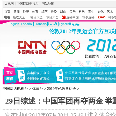
央视网
|
中国网络电视台
|
网站地图
首页
新闻
经济
体育
综艺
春晚
戏曲
音乐
科教
青少
文化
艺术
电视
频道大全
栏目大全
节目大全
直播中国
赛事直播
网络
English
Español
Français
Pусский
伦敦2012年奥运会官方互
首页
视
新
赛事回放
开幕式
中国军团
世界诸强
项目盘点
每日回
频
闻
赛程
金牌时刻
闭幕式
独家评论
奥运画报
比赛场馆
伦敦攻
中国网络电视台
>
体育台
>
2012年伦敦奥运会
>
29日综述：中国军团再夺两金 
发布时间:2012年07月30日 05:49 |
进入体育论