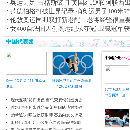
奥运男足-吉格斯破门 英国3-1逆转阿联酋
范德伯格打破世界纪录 摘奥运男子100米
伦敦奥运国羽双打新老配 老将经验很重
女400自法国人创奥运纪录夺冠 卫冕冠军
中国代表团
中国骄傲
>>
拳击49公斤级 邹市明成功
陈若琳卫冕创历史 夏季奥
卫冕
运会200金精彩瞬间
邹市明成功卫冕
中国再添一金
[现代五项]发挥出色 曹忠荣摘银创造历史
[跳水]男子10米跳台决赛
中国队遗憾摘银
[跆拳道]刘哮波收获铜牌 赛后向女友求婚
[田径]切阳什姐20公里竞走遗憾摘得铜牌