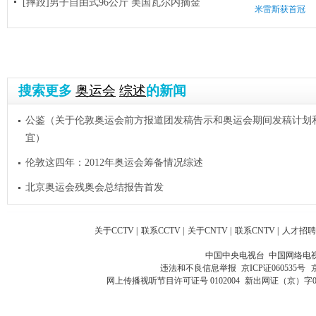
[摔跤]男子自由式96公斤 美国瓦尔内摘金
米雷斯获首冠
搜索更多
奥运会
综述
的新闻
公鉴（关于伦敦奥运会前方报道团发稿告示和奥运会期间发稿计划
宜）
伦敦这四年：2012年奥运会筹备情况综述
北京奥运会残奥会总结报告首发
关于CCTV
|
联系CCTV
|
关于CNTV
|
联系CNTV
|
人才招聘
中国中央电视台 中国网络电
违法和不良信息举报
京ICP证060535号
网上传播视听节目许可证号 0102004
新出网证（京）字0