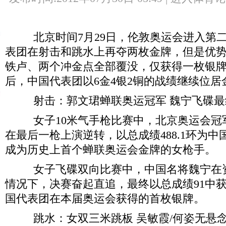
北京时间7月29日，伦敦奥运会进入第二
表团在射击和跳水上再夺两枚金牌，但是优
铁卢、两个冲金点全部覆没，仅获得一枚银
后，中国代表团以6金4银2铜的战绩继续位居
射击：郭文珺蝉联奥运冠军 魏宁飞碟最
女子10米气手枪比赛中，北京奥运会冠
在最后一枪上演逆转，以总成绩488.1环为中
成为历史上首个蝉联奥运会金牌的女枪手。
女子飞碟双向比赛中，中国名将魏宁在资
情况下，决赛奋起直追，最终以总成绩91中
国代表团在本届奥运会获得的首枚银牌。
跳水：女双三米跳板 吴敏霞/何姿无悬