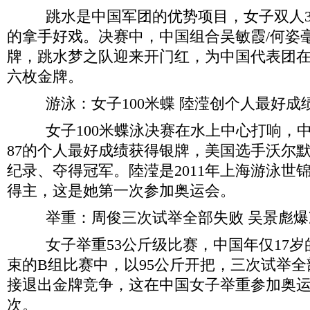
跳水是中国军团的优势项目，女子双人3
的拿手好戏。决赛中，中国组合吴敏霞/何姿
牌，跳水梦之队迎来开门红，为中国代表团
六枚金牌。
游泳：女子100米蝶 陸滢创个人最好成
女子100米蝶泳决赛在水上中心打响，中
87的个人最好成绩获得银牌，美国选手沃尔默以
纪录、夺得冠军。陸滢是2011年上海游泳世锦
得主，这是她第一次参加奥运会。
举重：周俊三次试举全部失败 吴景彪爆
女子举重53公斤级比赛，中国年仅17岁
束的B组比赛中，以95公斤开把，三次试举
接退出金牌竞争，这在中国女子举重参加奥
次。