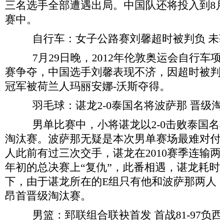
三名选手全部遭遇出局。中国队还将投入到8
赛中。
自行车：女子公路赛刘馨超时被判负 未
7月29日晚，2012年伦敦奥运会自行车
赛争夺，中国选手刘馨表现不济，因超时被
冠军被荷兰人玛丽安娜-沃斯夺得。
羽毛球：谌龙2-0泰国名将波萨那 晋级
男单比赛中，小将谌龙以2-0击败泰国名
淘汰赛。波萨那无疑是本次男单赛场最难对
人此前有过三次交手，谌龙在2010赛季连输
年初的总决赛上“复仇”，此番相遇，谌龙耗时
下，由于谌龙所在的E组只有他和波萨那两人
昂首晋级淘汰赛。
男篮：郅联组合联袂首发 首战81-97负