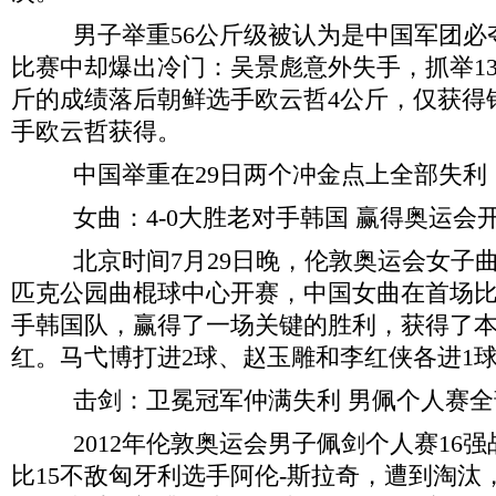
男子举重56公斤级被认为是中国军团必
比赛中却爆出冷门：吴景彪意外失手，抓举133
斤的成绩落后朝鲜选手欧云哲4公斤，仅获得
手欧云哲获得。
中国举重在29日两个冲金点上全部失利
女曲：4-0大胜老对手韩国 赢得奥运会
北京时间7月29日晚，伦敦奥运会女子曲
匹克公园曲棍球中心开赛，中国女曲在首场比赛
手韩国队，赢得了一场关键的胜利，获得了
红。马弋博打进2球、赵玉雕和李红侠各进1
击剑：卫冕冠军仲满失利 男佩个人赛全
2012年伦敦奥运会男子佩剑个人赛16强
比15不敌匈牙利选手阿伦-斯拉奇，遭到淘汰