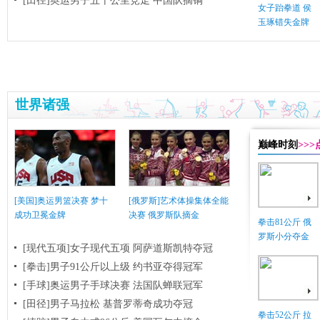
[田径]奥运男子五十公里竞走 中国队摘铜
女子跆拳道 侯
玉琢错失金牌
世界诸强
巅峰时刻
>>
[美国]奥运男篮决赛 梦十
[俄罗斯]艺术体操集体全能
成功卫冕金牌
决赛 俄罗斯队摘金
拳击81公斤 俄
罗斯小分夺金
[现代五项]女子现代五项 阿萨道斯凯特夺冠
[拳击]男子91公斤以上级 约书亚夺得冠军
[手球]奥运男子手球决赛 法国队蝉联冠军
[田径]男子马拉松 基普罗蒂奇成功夺冠
拳击52公斤 拉