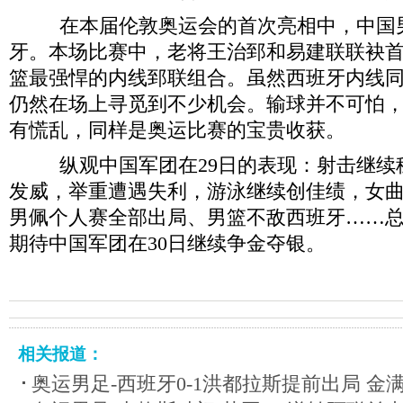
在本届伦敦奥运会的首次亮相中，中国男篮以
牙。本场比赛中，老将王治郅和易建联联袂
篮最强悍的内线郅联组合。虽然西班牙内线
仍然在场上寻觅到不少机会。输球并不可怕
有慌乱，同样是奥运比赛的宝贵收获。
纵观中国军团在29日的表现：射击继续
发威，举重遭遇失利，游泳继续创佳绩，女
男佩个人赛全部出局、男篮不敌西班牙……
期待中国军团在30日继续争金夺银。
相关报道：
奥运男足-西班牙0-1洪都拉斯提前出局 金