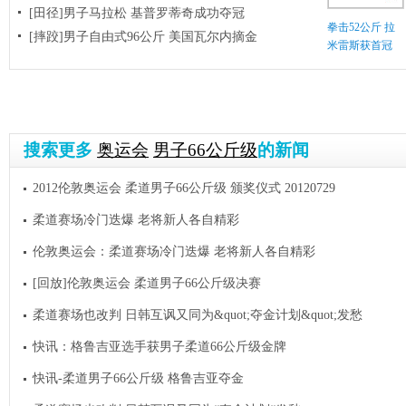
[田径]男子马拉松 基普罗蒂奇成功夺冠
拳击52公斤 拉
[摔跤]男子自由式96公斤 美国瓦尔内摘金
米雷斯获首冠
搜索更多
奥运会
男子66公斤级
的新闻
2012伦敦奥运会 柔道男子66公斤级 颁奖仪式 20120729
柔道赛场冷门迭爆 老将新人各自精彩
伦敦奥运会：柔道赛场冷门迭爆 老将新人各自精彩
[回放]伦敦奥运会 柔道男子66公斤级决赛
柔道赛场也改判 日韩互讽又同为&quot;夺金计划&quot;发愁
快讯：格鲁吉亚选手获男子柔道66公斤级金牌
快讯-柔道男子66公斤级 格鲁吉亚夺金