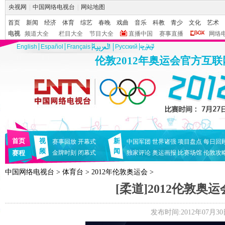
央视网
|
中国网络电视台
|
网站地图
首页
新闻
经济
体育
综艺
春晚
戏曲
音乐
科教
青少
文化
艺术
电视
频道大全
栏目大全
节目大全
直播中国
赛事直播
网络
English
Español
Français
Pусский
伦敦2012年奥运会官方互
首页
视
新
赛事回放
开幕式
中国军团
世界诸强
项目盘点
每日回
频
闻
赛程
金牌时刻
闭幕式
独家评论
奥运画报
比赛场馆
伦敦攻
中国网络电视台
>
体育台
>
2012年伦敦奥运会
>
[柔道]2012伦敦
发布时间:2012年07月30日 