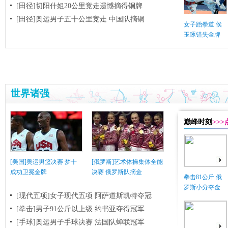
[田径]切阳什姐20公里竞走遗憾摘得铜牌
[田径]奥运男子五十公里竞走 中国队摘铜
女子跆拳道 侯
玉琢错失金牌
世界诸强
巅峰时刻
>>
[美国]奥运男篮决赛 梦十
[俄罗斯]艺术体操集体全能
成功卫冕金牌
决赛 俄罗斯队摘金
拳击81公斤 俄
罗斯小分夺金
[现代五项]女子现代五项 阿萨道斯凯特夺冠
[拳击]男子91公斤以上级 约书亚夺得冠军
[手球]奥运男子手球决赛 法国队蝉联冠军