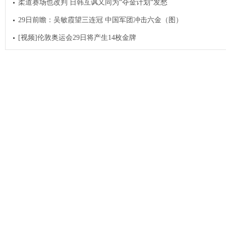
柔道赛场也改判 日韩互讽又同为“夺金计划“发愁
29日前瞻：吴敏霞望三连冠 中国军团冲击六金（图）
[视频]伦敦奥运会29日将产生14枚金牌