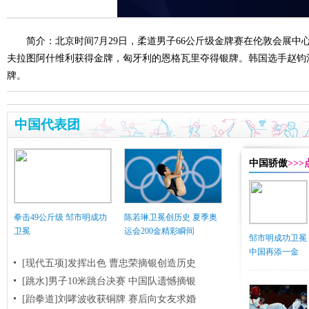
简介：北京时间7月29日，柔道男子66公斤级金牌赛在伦敦会展
夫拉图阿什维利获得金牌，匈牙利的恩格瓦里夺得银牌。韩国选手赵钧
牌。
中国代表团
中国骄傲
>>
拳击49公斤级 邹市明成功
陈若琳卫冕创历史 夏季奥
卫冕
运会200金精彩瞬间
邹市明成功卫冕
中国再添一金
[现代五项]发挥出色 曹忠荣摘银创造历史
[跳水]男子10米跳台决赛
中国队遗憾摘银
[跆拳道]刘哮波收获铜牌 赛后向女友求婚