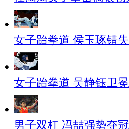
女子跆拳道 侯玉琢错
女子跆拳道 吴静钰卫冕
男子双杠 冯喆强势夺冠