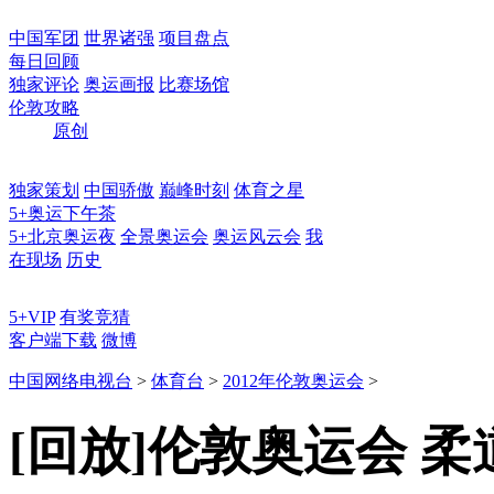
中国军团
世界诸强
项目盘点
每日回顾
独家评论
奥运画报
比赛场馆
伦敦攻略
原创
独家策划
中国骄傲
巅峰时刻
体育之星
5+奥运下午茶
5+北京奥运夜
全景奥运会
奥运风云会
我
在现场
历史
5+VIP
有奖竞猜
客户端下载
微博
中国网络电视台
>
体育台
>
2012年伦敦奥运会
>
[回放]伦敦奥运会 