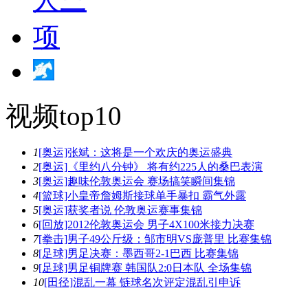
视频top10
1
[奥运]张斌：这将是一个欢庆的奥运盛典
2
[奥运]《里约八分钟》 将有约225人的桑巴表演
3
[奥运]趣味伦敦奥运会 赛场搞笑瞬间集锦
4
[篮球]小皇帝詹姆斯接球单手暴扣 霸气外露
5
[奥运]获奖者说 伦敦奥运赛事集锦
6
[回放]2012伦敦奥运会 男子4X100米接力决赛
7
[拳击]男子49公斤级：邹市明VS庞普里 比赛集锦
8
[足球]男足决赛：墨西哥2-1巴西 比赛集锦
9
[足球]男足铜牌赛 韩国队2:0日本队 全场集锦
10
[田径]混乱一幕 链球名次评定混乱引申诉