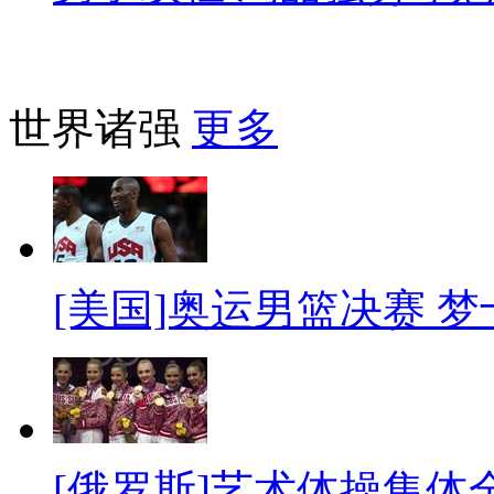
世界诸强
更多
[美国]奥运男篮决赛 
[俄罗斯]艺术体操集体