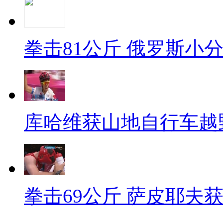
拳击81公斤 俄罗斯小
库哈维获山地自行车越
拳击69公斤 萨皮耶夫