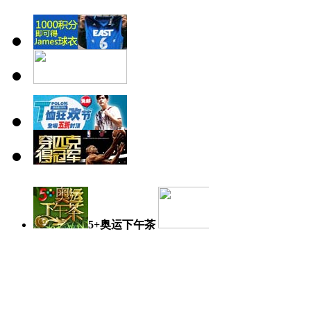
5+奥运下午茶
奥运日记