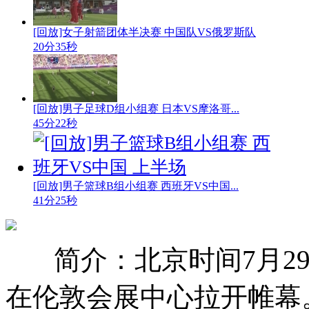
[回放]女子射箭团体半决赛 中国队VS俄罗斯队
20分35秒
[回放]男子足球D组小组赛 日本VS摩洛哥...
45分22秒
[回放]男子篮球B组小组赛 西班牙VS中国...
41分25秒
简介：北京时间7月2
在伦敦会展中心拉开帷幕