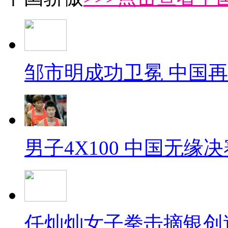
邹市明成功卫冕 中国
男子4X100 中国无缘决
任灿灿女子拳击摘银创