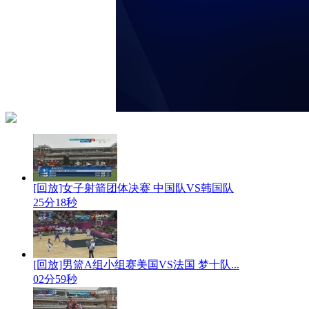
[回放]女子射箭团体决赛 中国队VS韩国队
25分18秒
[回放]男篮A组小组赛美国VS法国 梦十队...
02分59秒