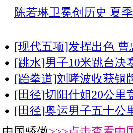
陈若琳卫冕创历史 夏季
[现代五项]发挥出色 
[跳水]男子10米跳台决
[跆拳道]刘哮波收获铜
[田径]切阳什姐20公
[田径]奥运男子五十公
中国骄傲
>>>点击查看中