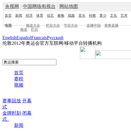
央视网
|
中国网络电视台
|
网站地图
首页
新闻
经济
体育
综艺
春晚
戏曲
音乐
科教
青少
文化
艺术
电视
频道大全
栏目大全
节目大全
直播中国
赛事直播
频道
栏目
English
Español
Français
Pусский
伦敦2012年奥运会官方互联网/移动平台转播机构
首页
赛程
视频
赛事回放
开幕
式
金牌时刻
闭幕
式
新闻