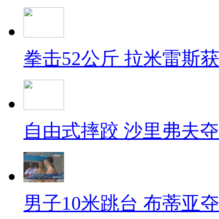
拳击52公斤 拉米雷斯
自由式摔跤 沙里弗夫
男子10米跳台 布蒂亚