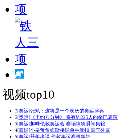
视频top10
1
[奥运]张斌：这将是一个欢庆的奥运盛典
2
[奥运]《里约八分钟》 将有约225人的桑巴表演
3
[奥运]趣味伦敦奥运会 赛场搞笑瞬间集锦
4
[篮球]小皇帝詹姆斯接球单手暴扣 霸气外露
5
[奥运]获奖者说 伦敦奥运赛事集锦