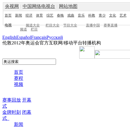
央视网
|
中国网络电视台
|
网站地图
首页
新闻
经济
体育
综艺
春晚
戏曲
音乐
科教
青少
文化
艺术
电视
频道大全
栏目大全
节目大全
直播中国
赛事直播
频道
栏目
English
Español
Français
Pусский
伦敦2012年奥运会官方互联网/移动平台转播机构
首页
赛程
视频
赛事回放
开幕
式
金牌时刻
闭幕
式
新闻