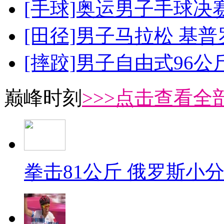
[手球]奥运男子手球决
[田径]男子马拉松 基
[摔跤]男子自由式96公
巅峰时刻
>>>点击查看全部
拳击81公斤 俄罗斯小