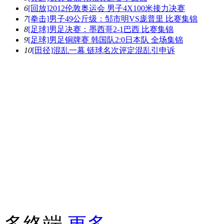
6
[回放]2012伦敦奥运会 男子4X100米接力决赛
7
[拳击]男子49公斤级：邹市明VS庞普里 比赛集锦
8
[足球]男足决赛：墨西哥2-1巴西 比赛集锦
9
[足球]男足铜牌赛 韩国队2:0日本队 全场集锦
10
[田径]混乱一幕 链球名次评定混乱引申诉