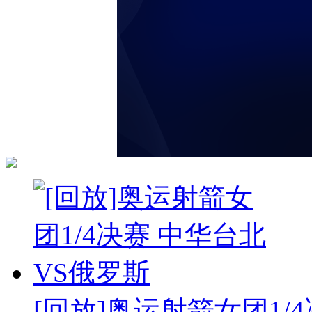
[回放]奥运射箭女团1/4