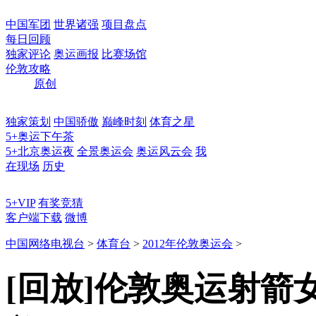
中国军团
世界诸强
项目盘点
每日回顾
独家评论
奥运画报
比赛场馆
伦敦攻略
原创
独家策划
中国骄傲
巅峰时刻
体育之星
5+奥运下午茶
5+北京奥运夜
全景奥运会
奥运风云会
我
在现场
历史
5+VIP
有奖竞猜
客户端下载
微博
中国网络电视台
>
体育台
>
2012年伦敦奥运会
>
[回放]伦敦奥运射箭女