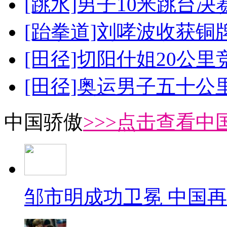
[跳水]男子10米跳台决
[跆拳道]刘哮波收获铜
[田径]切阳什姐20公
[田径]奥运男子五十公
中国骄傲
>>>点击查看中
邹市明成功卫冕 中国