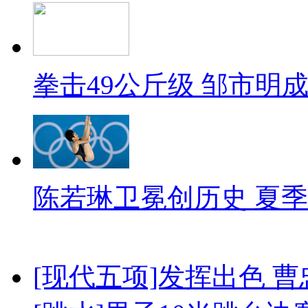
拳击49公斤级 邹市明
陈若琳卫冕创历史 夏季
[现代五项]发挥出色 