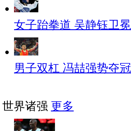
女子跆拳道 吴静钰卫冕
男子双杠 冯喆强势夺冠
世界诸强
更多