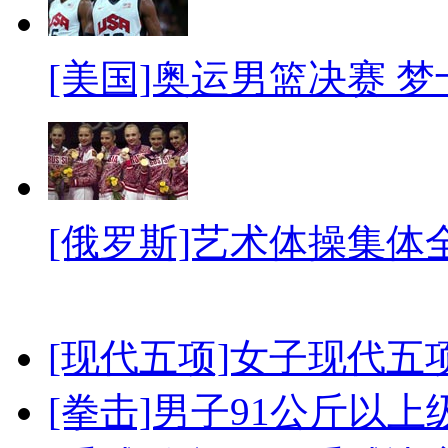
[美国]奥运男篮决赛 
[俄罗斯]艺术体操集体
[现代五项]女子现代五
[拳击]男子91公斤以上