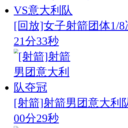
[回放]女子射箭团体1/8决
21分33秒
[射箭]射箭男团意大利
00分29秒