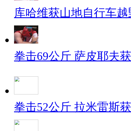
库哈维获山地自行车越
拳击69公斤 萨皮耶夫
拳击52公斤 拉米雷斯