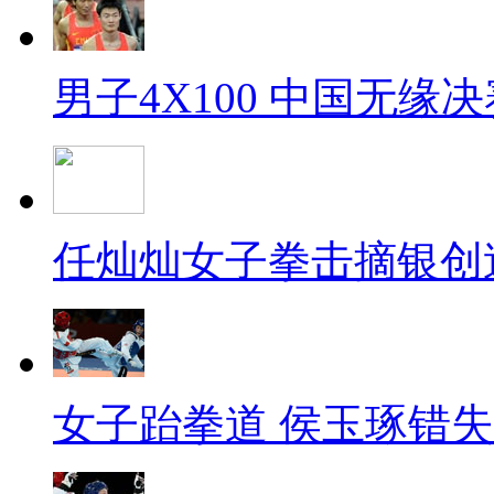
男子4X100 中国无缘决
任灿灿女子拳击摘银创
女子跆拳道 侯玉琢错