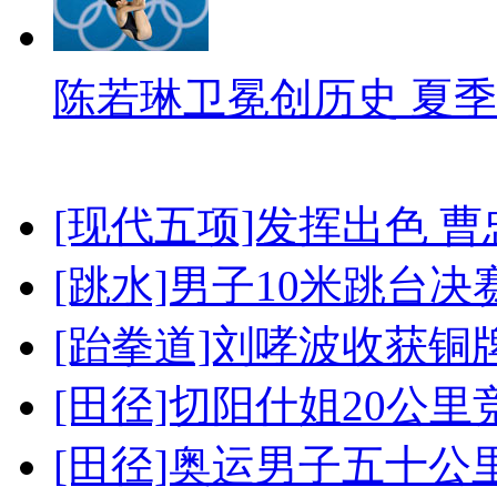
陈若琳卫冕创历史 夏季
[现代五项]发挥出色 
[跳水]男子10米跳台决
[跆拳道]刘哮波收获铜
[田径]切阳什姐20公
[田径]奥运男子五十公