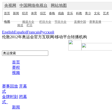
央视网
|
中国网络电视台
|
网站地图
首页
新闻
经济
体育
综艺
春晚
戏曲
音乐
科教
青少
文化
艺术
电视
频道大全
栏目大全
节目大全
直播中国
赛事直播
频道
栏目
English
Español
Français
Pусский
伦敦2012年奥运会官方互联网/移动平台转播机构
首页
赛程
视频
赛事回放
开幕
式
金牌时刻
闭幕
式
新闻