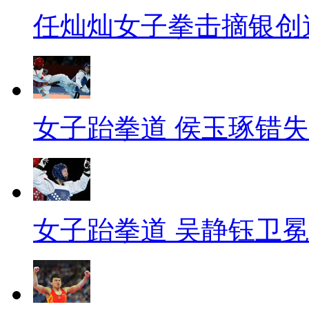
任灿灿女子拳击摘银创
女子跆拳道 侯玉琢错
女子跆拳道 吴静钰卫冕