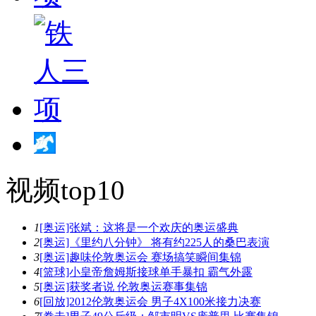
视频top10
1
[奥运]张斌：这将是一个欢庆的奥运盛典
2
[奥运]《里约八分钟》 将有约225人的桑巴表演
3
[奥运]趣味伦敦奥运会 赛场搞笑瞬间集锦
4
[篮球]小皇帝詹姆斯接球单手暴扣 霸气外露
5
[奥运]获奖者说 伦敦奥运赛事集锦
6
[回放]2012伦敦奥运会 男子4X100米接力决赛