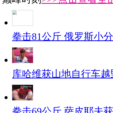
拳击81公斤 俄罗斯小
库哈维获山地自行车越
拳击69公斤 萨皮耶夫