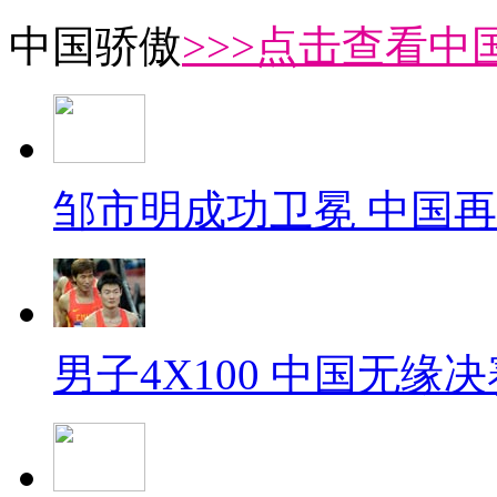
中国骄傲
>>>点击查看中
邹市明成功卫冕 中国
男子4X100 中国无缘决