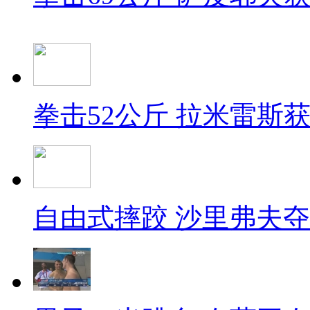
拳击52公斤 拉米雷斯
自由式摔跤 沙里弗夫