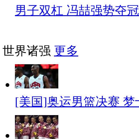
男子双杠 冯喆强势夺冠
世界诸强
更多
[美国]奥运男篮决赛 