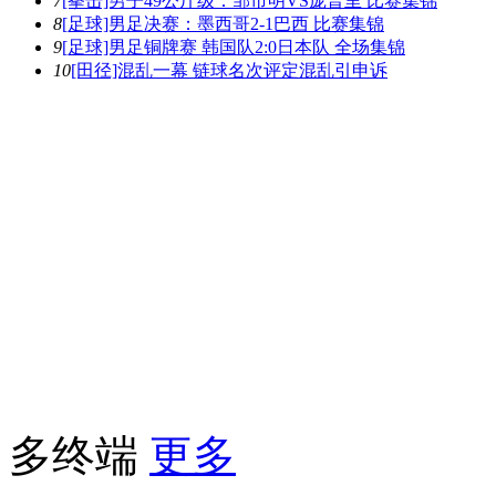
7
[拳击]男子49公斤级：邹市明VS庞普里 比赛集锦
8
[足球]男足决赛：墨西哥2-1巴西 比赛集锦
9
[足球]男足铜牌赛 韩国队2:0日本队 全场集锦
10
[田径]混乱一幕 链球名次评定混乱引申诉
多终端
更多