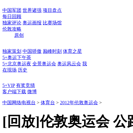
中国军团
世界诸强
项目盘点
每日回顾
独家评论
奥运画报
比赛场馆
伦敦攻略
原创
独家策划
中国骄傲
巅峰时刻
体育之星
5+奥运下午茶
5+北京奥运夜
全景奥运会
奥运风云会
我
在现场
历史
5+VIP
有奖竞猜
客户端下载
微博
中国网络电视台
>
体育台
>
2012年伦敦奥运会
>
[回放]伦敦奥运会 