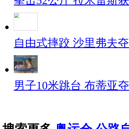
拳击52公斤 拉米雷斯
自由式摔跤 沙里弗夫
男子10米跳台 布蒂亚