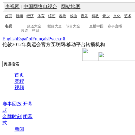
央视网
|
中国网络电视台
|
网站地图
首页
新闻
经济
体育
综艺
春晚
戏曲
音乐
科教
青少
文化
艺术
电视
频道大全
栏目大全
节目大全
直播中国
赛事直播
频道
栏目
English
Español
Français
Pусский
伦敦2012年奥运会官方互联网/移动平台转播机构
首页
赛程
视频
赛事回放
开幕
式
金牌时刻
闭幕
式
新闻