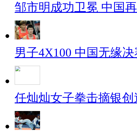
邹市明成功卫冕 中国
男子4X100 中国无缘决
任灿灿女子拳击摘银创