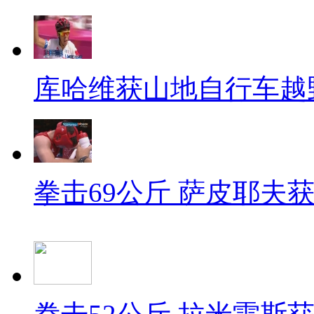
库哈维获山地自行车越
拳击69公斤 萨皮耶夫