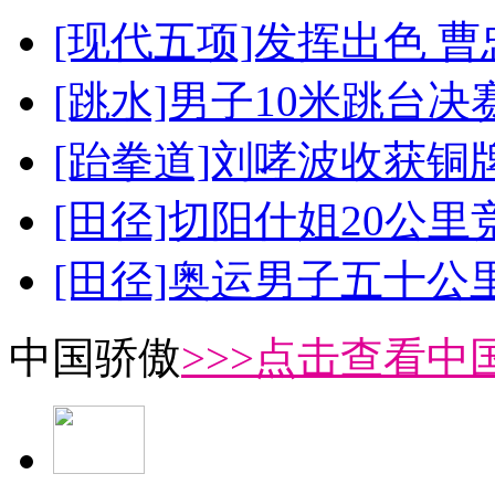
[现代五项]发挥出色 
[跳水]男子10米跳台决
[跆拳道]刘哮波收获铜
[田径]切阳什姐20公
[田径]奥运男子五十公
中国骄傲
>>>点击查看中