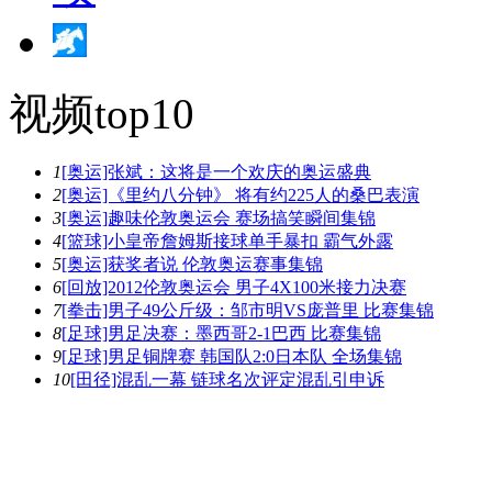
视频top10
1
[奥运]张斌：这将是一个欢庆的奥运盛典
2
[奥运]《里约八分钟》 将有约225人的桑巴表演
3
[奥运]趣味伦敦奥运会 赛场搞笑瞬间集锦
4
[篮球]小皇帝詹姆斯接球单手暴扣 霸气外露
5
[奥运]获奖者说 伦敦奥运赛事集锦
6
[回放]2012伦敦奥运会 男子4X100米接力决赛
7
[拳击]男子49公斤级：邹市明VS庞普里 比赛集锦
8
[足球]男足决赛：墨西哥2-1巴西 比赛集锦
9
[足球]男足铜牌赛 韩国队2:0日本队 全场集锦
10
[田径]混乱一幕 链球名次评定混乱引申诉