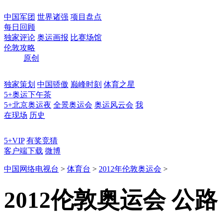
中国军团
世界诸强
项目盘点
每日回顾
独家评论
奥运画报
比赛场馆
伦敦攻略
原创
独家策划
中国骄傲
巅峰时刻
体育之星
5+奥运下午茶
5+北京奥运夜
全景奥运会
奥运风云会
我
在现场
历史
5+VIP
有奖竞猜
客户端下载
微博
中国网络电视台
>
体育台
>
2012年伦敦奥运会
>
2012伦敦奥运会 