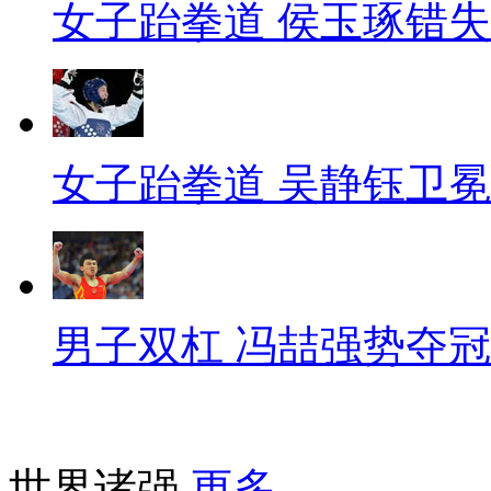
女子跆拳道 侯玉琢错
女子跆拳道 吴静钰卫冕
男子双杠 冯喆强势夺冠
世界诸强
更多