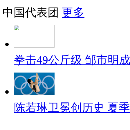
中国代表团
更多
拳击49公斤级 邹市明
陈若琳卫冕创历史 夏季