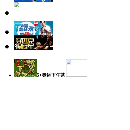
5+奥运下午茶
奥运日记