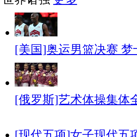
[美国]奥运男篮决赛 
[俄罗斯]艺术体操集体
[现代五项]女子现代五