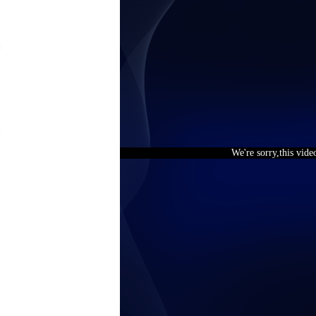
We're sorry,this vide