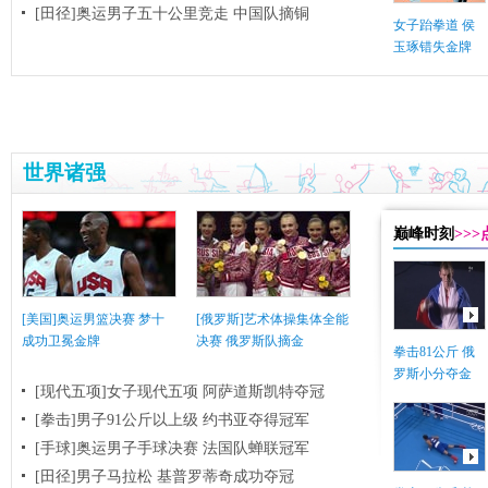
[田径]奥运男子五十公里竞走 中国队摘铜
女子跆拳道 侯
玉琢错失金牌
世界诸强
巅峰时刻
>>
[美国]奥运男篮决赛 梦十
[俄罗斯]艺术体操集体全能
成功卫冕金牌
决赛 俄罗斯队摘金
拳击81公斤 俄
罗斯小分夺金
[现代五项]女子现代五项 阿萨道斯凯特夺冠
[拳击]男子91公斤以上级 约书亚夺得冠军
[手球]奥运男子手球决赛 法国队蝉联冠军
[田径]男子马拉松 基普罗蒂奇成功夺冠