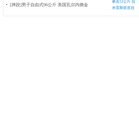
拳击52公斤 拉
[摔跤]男子自由式96公斤 美国瓦尔内摘金
米雷斯获首冠