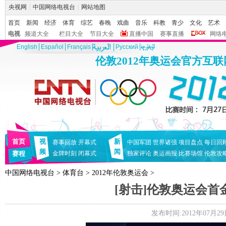
央视网
|
中国网络电视台
|
网站地图
首页
新闻
经济
体育
综艺
春晚
戏曲
音乐
科教
青少
文化
艺术
电视
频道大全
栏目大全
节目大全
直播中国
赛事直播
网络
English
Español
Français
Pусский
伦敦2012年奥运会官方互
首页
视
新
赛事回放
开幕式
中国军团
世界诸强
项目盘点
每日回
频
闻
赛程
金牌时刻
闭幕式
独家评论
奥运画报
比赛场馆
伦敦攻
中国网络电视台
>
体育台
>
2012年伦敦奥运会
>
[射击]伦敦奥运会首
发布时间:2012年07月29日 