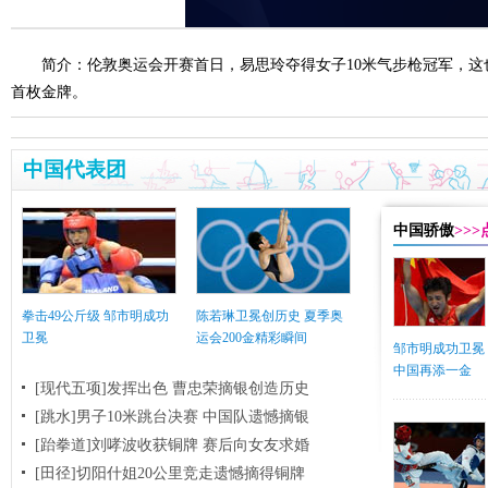
简介：伦敦奥运会开赛首日，易思玲夺得女子10米气步枪冠军，
首枚金牌。
中国代表团
中国骄傲
>>
拳击49公斤级 邹市明成功
陈若琳卫冕创历史 夏季奥
卫冕
运会200金精彩瞬间
邹市明成功卫冕
中国再添一金
[现代五项]发挥出色 曹忠荣摘银创造历史
[跳水]男子10米跳台决赛
中国队遗憾摘银
[跆拳道]刘哮波收获铜牌 赛后向女友求婚
[田径]切阳什姐20公里竞走遗憾摘得铜牌