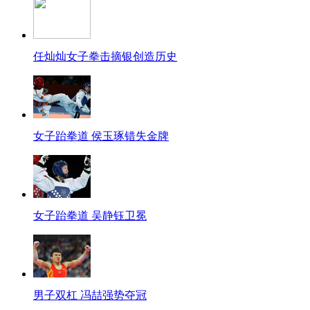
任灿灿女子拳击摘银创造历史
女子跆拳道 侯玉琢错失金牌
女子跆拳道 吴静钰卫冕
男子双杠 冯喆强势夺冠