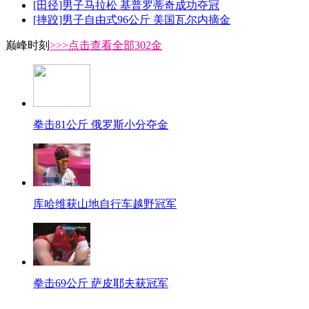
[田径]男子马拉松 基普罗蒂奇成功夺冠
[摔跤]男子自由式96公斤 美国瓦尔内摘金
巅峰时刻
>>>点击查看全部302金
拳击81公斤 俄罗斯小分夺金
库哈维获山地自行车越野冠军
拳击69公斤 萨皮耶夫获冠军