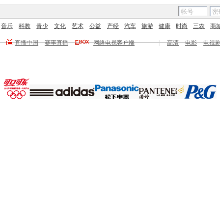
图
音乐
科教
青少
文化
艺术
公益
产经
汽车
旅游
健康
时尚
三农
商
直播中国
赛事直播
网络电视客户端
|
高清
电影
电视