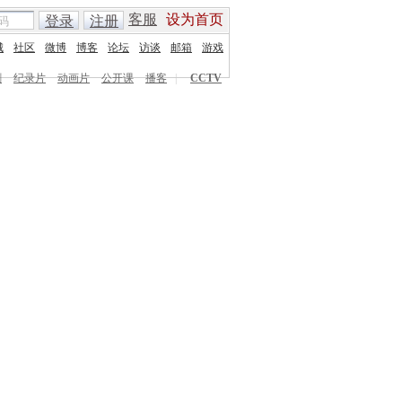
客服
设为首页
登录
注册
城
社区
微博
博客
论坛
访谈
邮箱
游戏
剧
纪录片
动画片
公开课
播客
|
CCTV