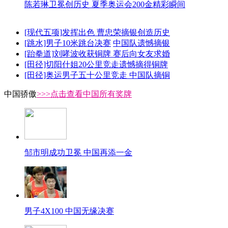
陈若琳卫冕创历史 夏季奥运会200金精彩瞬间
[现代五项]发挥出色 曹忠荣摘银创造历史
[跳水]男子10米跳台决赛
中国队遗憾摘银
[跆拳道]刘哮波收获铜牌 赛后向女友求婚
[田径]切阳什姐20公里竞走遗憾摘得铜牌
[田径]奥运男子五十公里竞走 中国队摘铜
中国骄傲
>>>点击查看中国所有奖牌
邹市明成功卫冕 中国再添一金
男子4X100 中国无缘决赛