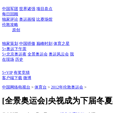
中国军团
世界诸强
项目盘点
每日回顾
独家评论
奥运画报
比赛场馆
伦敦攻略
原创
独家策划
中国骄傲
巅峰时刻
体育之星
5+奥运下午茶
5+北京奥运夜
全景奥运会
奥运风云会
我
在现场
历史
5+VIP
有奖竞猜
客户端下载
微博
中国网络电视台
>
体育台
>
2012年伦敦奥运会
>
[全景奥运会]央视成为下届冬