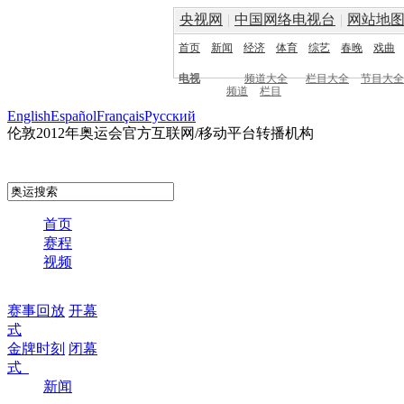
央视网
|
中国网络电视台
|
网站地
首页
新闻
经济
体育
综艺
春晚
戏曲
电视
频道大全
栏目大全
节目大全
频道
栏目
English
Español
Français
Pусский
伦敦2012年奥运会官方互联网/移动平台转播机构
首页
赛程
视频
赛事回放
开幕
式
金牌时刻
闭幕
式
新闻