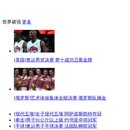
世界诸强
更多
[美国]奥运男篮决赛 梦十成功卫冕金牌
[俄罗斯]艺术体操集体全能决赛 俄罗斯队摘金
[现代五项]女子现代五项 阿萨道斯凯特夺冠
[拳击]男子91公斤以上级 约书亚夺得冠军
[手球]奥运男子手球决赛 法国队蝉联冠军