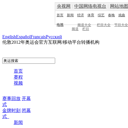
央视网
|
中国网络电视台
|
网站地
首页
新闻
经济
体育
综艺
春晚
戏曲
电视
频道大全
栏目大全
节目大全
频道
栏目
English
Español
Français
Pусский
伦敦2012年奥运会官方互联网/移动平台转播机构
首页
赛程
视频
赛事回放
开幕
式
金牌时刻
闭幕
式
新闻