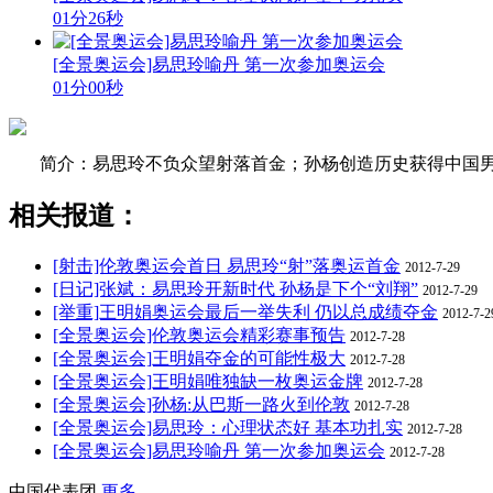
01分26秒
[全景奥运会]易思玲喻丹 第一次参加奥运会
01分00秒
简介：易思玲不负众望射落首金；孙杨创造历史获得中国男
相关报道：
[射击]伦敦奥运会首日 易思玲“射”落奥运首金
2012-7-29
[日记]张斌：易思玲开新时代 孙杨是下个“刘翔”
2012-7-29
[举重]王明娟奥运会最后一举失利 仍以总成绩夺金
2012-7-2
[全景奥运会]伦敦奥运会精彩赛事预告
2012-7-28
[全景奥运会]王明娟夺金的可能性极大
2012-7-28
[全景奥运会]王明娟唯独缺一枚奥运金牌
2012-7-28
[全景奥运会]孙杨:从巴斯一路火到伦敦
2012-7-28
[全景奥运会]易思玲：心理状态好 基本功扎实
2012-7-28
[全景奥运会]易思玲喻丹 第一次参加奥运会
2012-7-28
中国代表团
更多