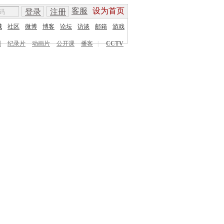
客服
设为首页
登录
注册
城
社区
微博
博客
论坛
访谈
邮箱
游戏
剧
纪录片
动画片
公开课
播客
|
CCTV