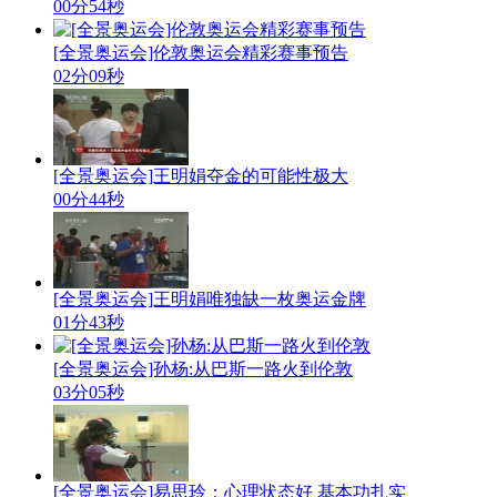
00分54秒
[全景奥运会]伦敦奥运会精彩赛事预告
02分09秒
[全景奥运会]王明娟夺金的可能性极大
00分44秒
[全景奥运会]王明娟唯独缺一枚奥运金牌
01分43秒
[全景奥运会]孙杨:从巴斯一路火到伦敦
03分05秒
[全景奥运会]易思玲：心理状态好 基本功扎实