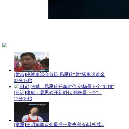
[射击]伦敦奥运会首日 易思玲“射”落奥运首金
02分18秒
[日记]张斌：易思玲开新时代 孙杨是下个“...
17分10秒
[举重]王明娟奥运会最后一举失利 仍以总成...