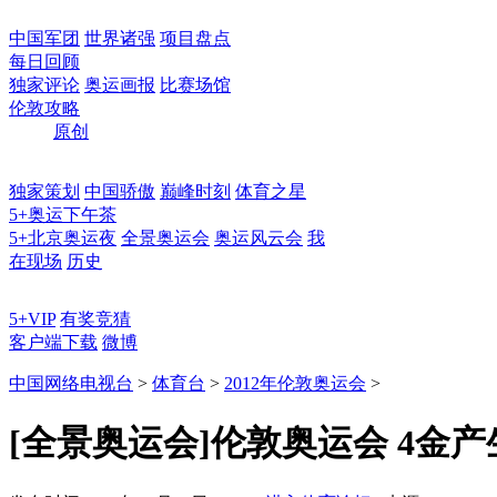
中国军团
世界诸强
项目盘点
每日回顾
独家评论
奥运画报
比赛场馆
伦敦攻略
原创
独家策划
中国骄傲
巅峰时刻
体育之星
5+奥运下午茶
5+北京奥运夜
全景奥运会
奥运风云会
我
在现场
历史
5+VIP
有奖竞猜
客户端下载
微博
中国网络电视台
>
体育台
>
2012年伦敦奥运会
>
[全景奥运会]伦敦奥运会 4金