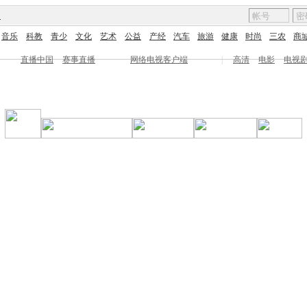
图
音乐
科教
青少
文化
艺术
公益
产经
汽车
旅游
健康
时尚
三农
商
直播中国
赛事直播
网络电视客户端
|
高清
电影
电视