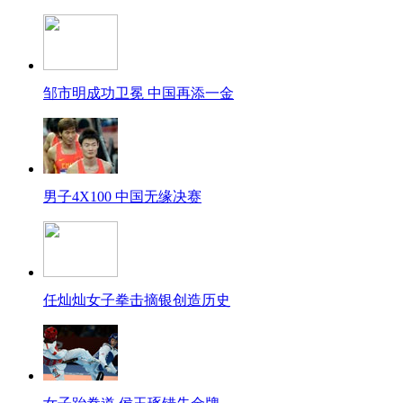
邹市明成功卫冕 中国再添一金
男子4X100 中国无缘决赛
任灿灿女子拳击摘银创造历史