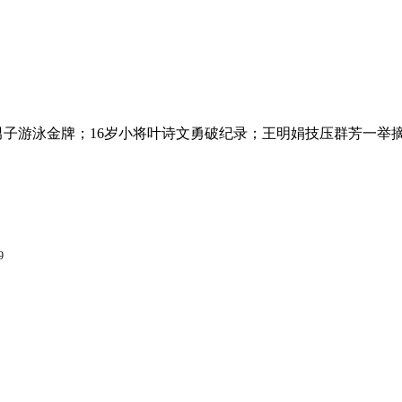
子游泳金牌；16岁小将叶诗文勇破纪录；王明娟技压群芳一举摘
9