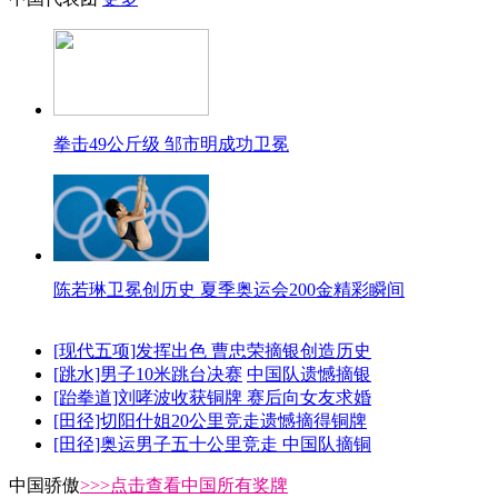
拳击49公斤级 邹市明成功卫冕
陈若琳卫冕创历史 夏季奥运会200金精彩瞬间
[现代五项]发挥出色 曹忠荣摘银创造历史
[跳水]男子10米跳台决赛
中国队遗憾摘银
[跆拳道]刘哮波收获铜牌 赛后向女友求婚
[田径]切阳什姐20公里竞走遗憾摘得铜牌
[田径]奥运男子五十公里竞走 中国队摘铜
中国骄傲
>>>点击查看中国所有奖牌