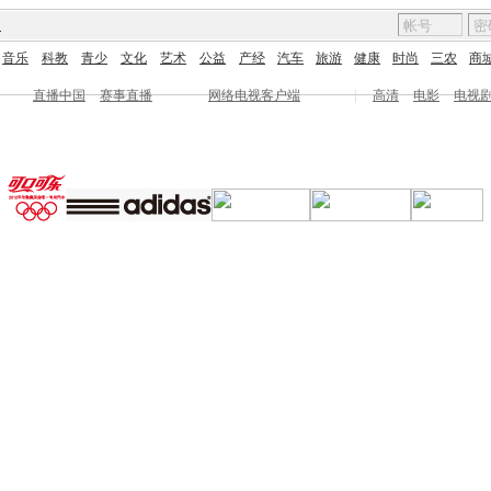
图
音乐
科教
青少
文化
艺术
公益
产经
汽车
旅游
健康
时尚
三农
商
直播中国
赛事直播
网络电视客户端
|
高清
电影
电视