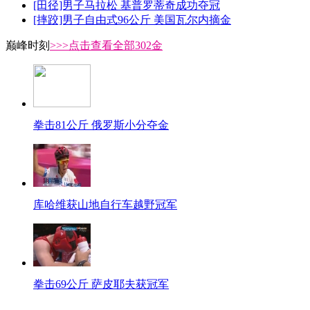
[田径]男子马拉松 基普罗蒂奇成功夺冠
[摔跤]男子自由式96公斤 美国瓦尔内摘金
巅峰时刻
>>>点击查看全部302金
拳击81公斤 俄罗斯小分夺金
库哈维获山地自行车越野冠军
拳击69公斤 萨皮耶夫获冠军