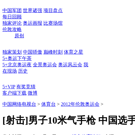
中国军团
世界诸强
项目盘点
每日回顾
独家评论
奥运画报
比赛场馆
伦敦攻略
原创
独家策划
中国骄傲
巅峰时刻
体育之星
5+奥运下午茶
5+北京奥运夜
全景奥运会
奥运风云会
我
在现场
历史
5+VIP
有奖竞猜
客户端下载
微博
中国网络电视台
>
体育台
>
2012年伦敦奥运会
>
[射击]男子10米气手枪 中国