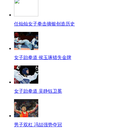
任灿灿女子拳击摘银创造历史
女子跆拳道 侯玉琢错失金牌
女子跆拳道 吴静钰卫冕
男子双杠 冯喆强势夺冠