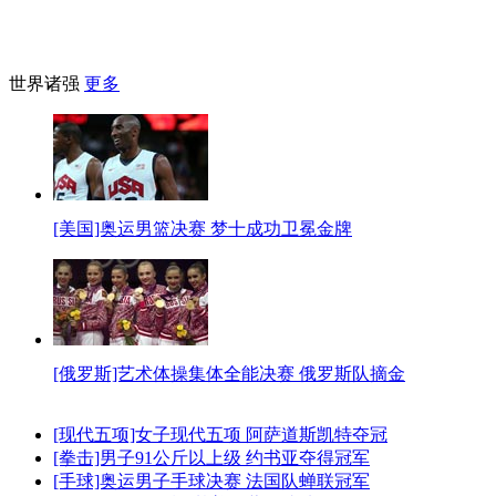
世界诸强
更多
[美国]奥运男篮决赛 梦十成功卫冕金牌
[俄罗斯]艺术体操集体全能决赛 俄罗斯队摘金
[现代五项]女子现代五项 阿萨道斯凯特夺冠
[拳击]男子91公斤以上级 约书亚夺得冠军
[手球]奥运男子手球决赛 法国队蝉联冠军