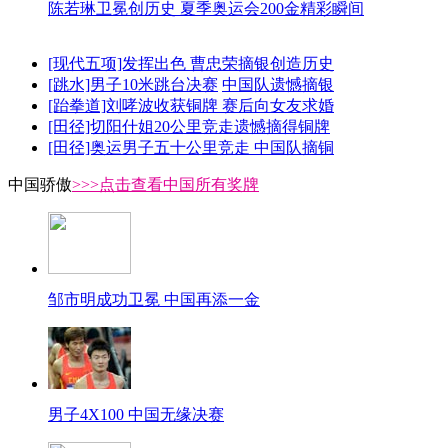
陈若琳卫冕创历史 夏季奥运会200金精彩瞬间
[现代五项]发挥出色 曹忠荣摘银创造历史
[跳水]男子10米跳台决赛
中国队遗憾摘银
[跆拳道]刘哮波收获铜牌 赛后向女友求婚
[田径]切阳什姐20公里竞走遗憾摘得铜牌
[田径]奥运男子五十公里竞走 中国队摘铜
中国骄傲
>>>点击查看中国所有奖牌
邹市明成功卫冕 中国再添一金
男子4X100 中国无缘决赛