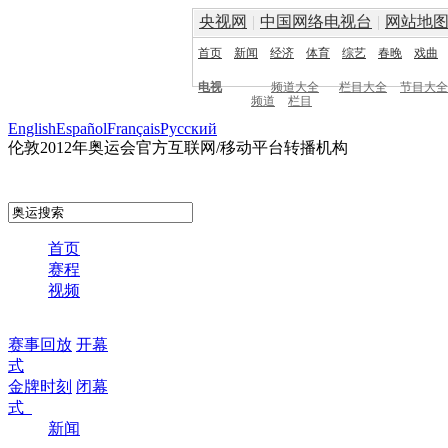
央视网
|
中国网络电视台
|
网站地
首页
新闻
经济
体育
综艺
春晚
戏曲
电视
频道大全
栏目大全
节目大全
频道
栏目
English
Español
Français
Pусский
伦敦2012年奥运会官方互联网/移动平台转播机构
首页
赛程
视频
赛事回放
开幕
式
金牌时刻
闭幕
式
新闻