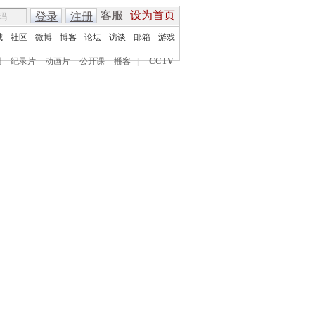
客服
设为首页
登录
注册
城
社区
微博
博客
论坛
访谈
邮箱
游戏
剧
纪录片
动画片
公开课
播客
|
CCTV