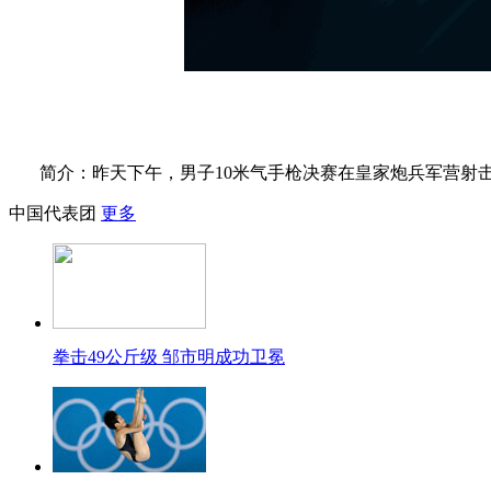
简介：昨天下午，男子10米气手枪决赛在皇家炮兵军营射
中国代表团
更多
拳击49公斤级 邹市明成功卫冕