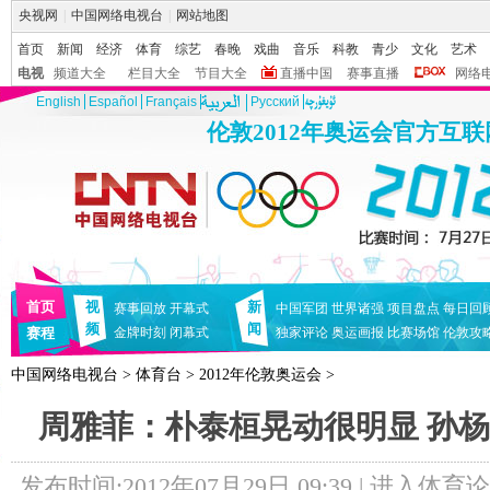
央视网
|
中国网络电视台
|
网站地图
首页
新闻
经济
体育
综艺
春晚
戏曲
音乐
科教
青少
文化
艺术
电视
频道大全
栏目大全
节目大全
直播中国
赛事直播
网络
English
Español
Français
Pусский
伦敦2012年奥运会官方互
首页
视
新
赛事回放
开幕式
中国军团
世界诸强
项目盘点
每日回
频
闻
赛程
金牌时刻
闭幕式
独家评论
奥运画报
比赛场馆
伦敦攻
中国网络电视台
>
体育台
>
2012年伦敦奥运会
>
周雅菲：朴泰桓晃动很明显 孙
发布时间:2012年07月29日 09:39 |
进入体育论