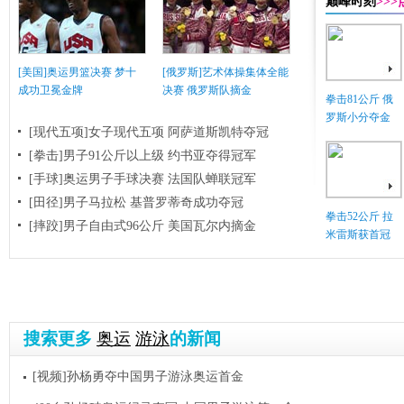
巅峰时刻
>>
[美国]奥运男篮决赛 梦十
[俄罗斯]艺术体操集体全能
成功卫冕金牌
决赛 俄罗斯队摘金
拳击81公斤 俄
罗斯小分夺金
[现代五项]女子现代五项 阿萨道斯凯特夺冠
[拳击]男子91公斤以上级 约书亚夺得冠军
[手球]奥运男子手球决赛 法国队蝉联冠军
[田径]男子马拉松 基普罗蒂奇成功夺冠
拳击52公斤 拉
[摔跤]男子自由式96公斤 美国瓦尔内摘金
米雷斯获首冠
搜索更多
奥运
游泳
的新闻
[视频]孙杨勇夺中国男子游泳奥运首金