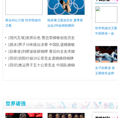
拳击49公斤级 邹市明成功
陈若琳卫冕创历史 夏季奥
卫冕
运会200金精彩瞬间
邹市明成功卫冕
中国再添一金
[现代五项]发挥出色 曹忠荣摘银创造历史
[跳水]男子10米跳台决赛
中国队遗憾摘银
[跆拳道]刘哮波收获铜牌 赛后向女友求婚
[田径]切阳什姐20公里竞走遗憾摘得铜牌
[田径]奥运男子五十公里竞走 中国队摘铜
女子跆拳道 侯
玉琢错失金牌
世界诸强