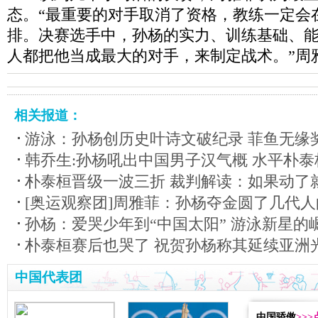
态。“最重要的对手取消了资格，教练一定会
排。决赛选手中，孙杨的实力、训练基础、
人都把他当成最大的对手，来制定战术。”周
相关报道：
游泳：孙杨创历史叶诗文破纪录 菲鱼无缘
韩乔生:孙杨吼出中国男子汉气概 水平朴泰
朴泰桓晋级一波三折 裁判解读：如果动了
[奥运观察团]周雅菲：孙杨夺金圆了几代人
孙杨：爱哭少年到“中国太阳” 游泳新星的
朴泰桓赛后也哭了 祝贺孙杨称其延续亚洲
中国代表团
中国骄傲
>>