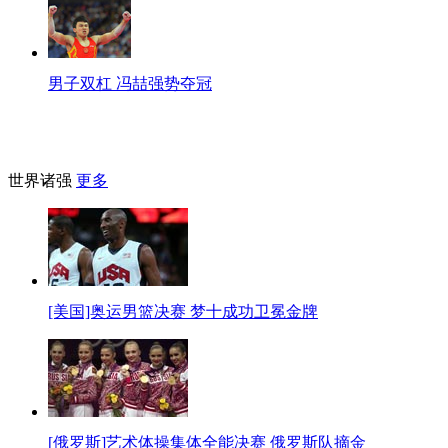
男子双杠 冯喆强势夺冠
世界诸强
更多
[美国]奥运男篮决赛 梦十成功卫冕金牌
[俄罗斯]艺术体操集体全能决赛 俄罗斯队摘金