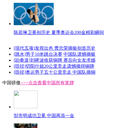
陈若琳卫冕创历史 夏季奥运会200金精彩瞬间
[现代五项]发挥出色 曹忠荣摘银创造历史
[跳水]男子10米跳台决赛
中国队遗憾摘银
[跆拳道]刘哮波收获铜牌 赛后向女友求婚
[田径]切阳什姐20公里竞走遗憾摘得铜牌
[田径]奥运男子五十公里竞走 中国队摘铜
中国骄傲
>>>点击查看中国所有奖牌
邹市明成功卫冕 中国再添一金