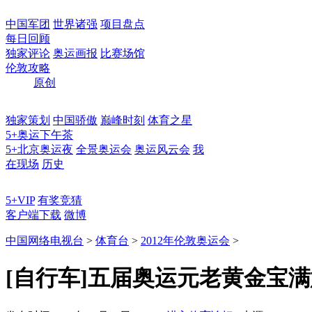
中国军团
世界诸强
项目盘点
每日回顾
独家评论
奥运画报
比赛场馆
伦敦攻略
原创
独家策划
中国骄傲
巅峰时刻
体育之星
5+奥运下午茶
5+北京奥运夜
全景奥运会
奥运风云会
我
在现场
历史
5+VIP
有奖竞猜
客户端下载
微博
中国网络电视台
>
体育台
>
2012年伦敦奥运会
>
[自行车]五届奥运元老黄金宝