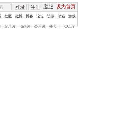
客服
设为首页
登录
注册
城
社区
微博
博客
论坛
访谈
邮箱
游戏
剧
纪录片
动画片
公开课
播客
|
CCTV