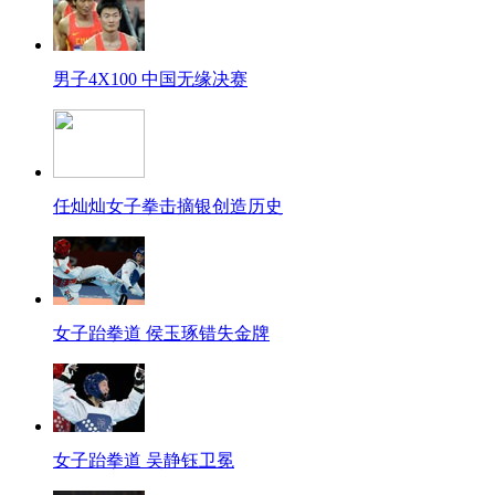
男子4X100 中国无缘决赛
任灿灿女子拳击摘银创造历史
女子跆拳道 侯玉琢错失金牌
女子跆拳道 吴静钰卫冕