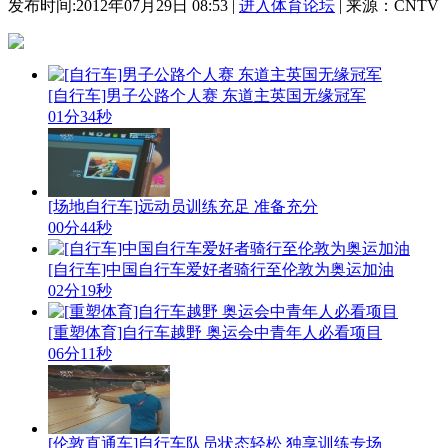
发布时间:2012年07月29日 08:53 |
进入体育论坛
| 来源：CNTV
[自行车]男子公路个人赛 东道主英国无缘冠军
01分34秒
[场地自行车]远动员训练充足 准备充分
00分44秒
[自行车]中国自行车爱好者骑行至伦敦为奥运加油
02分19秒
[重塑体育]自行车越野 奥运会中青年人必看项目
06分11秒
[伦敦直通车]自行车队员状态轻松 独享训练专场