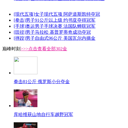
[现代五项]女子现代五项 阿萨道斯凯特夺冠
[拳击]男子91公斤以上级 约书亚夺得冠军
[手球]奥运男子手球决赛 法国队蝉联冠军
[田径]男子马拉松 基普罗蒂奇成功夺冠
[摔跤]男子自由式96公斤 美国瓦尔内摘金
巅峰时刻
>>>点击查看全部302金
拳击81公斤 俄罗斯小分夺金
库哈维获山地自行车越野冠军