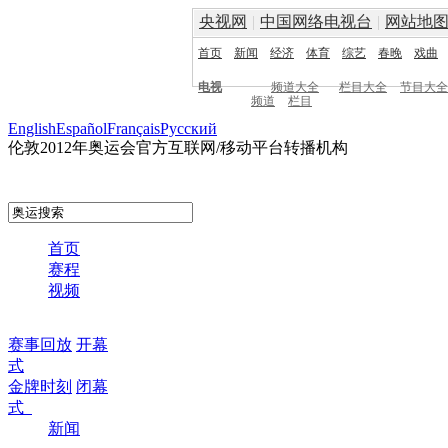
央视网
|
中国网络电视台
|
网站地
首页
新闻
经济
体育
综艺
春晚
戏曲
电视
频道大全
栏目大全
节目大全
频道
栏目
English
Español
Français
Pусский
伦敦2012年奥运会官方互联网/移动平台转播机构
首页
赛程
视频
赛事回放
开幕
式
金牌时刻
闭幕
式
新闻