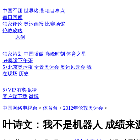
中国军团
世界诸强
项目盘点
每日回顾
独家评论
奥运画报
比赛场馆
伦敦攻略
原创
独家策划
中国骄傲
巅峰时刻
体育之星
5+奥运下午茶
5+北京奥运夜
全景奥运会
奥运风云会
我
在现场
历史
5+VIP
有奖竞猜
客户端下载
微博
中国网络电视台
>
体育台
>
2012年伦敦奥运会
>
叶诗文：我不是机器人 成绩来