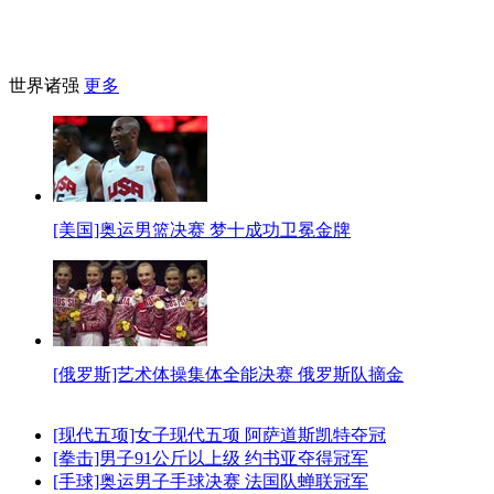
世界诸强
更多
[美国]奥运男篮决赛 梦十成功卫冕金牌
[俄罗斯]艺术体操集体全能决赛 俄罗斯队摘金
[现代五项]女子现代五项 阿萨道斯凯特夺冠
[拳击]男子91公斤以上级 约书亚夺得冠军
[手球]奥运男子手球决赛 法国队蝉联冠军