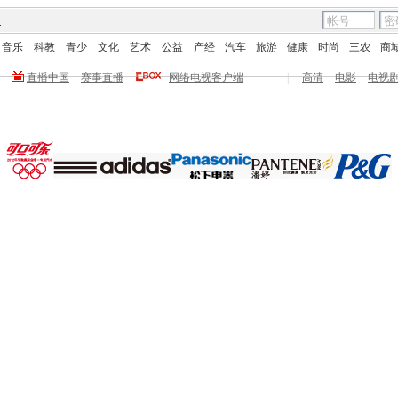
图
音乐
科教
青少
文化
艺术
公益
产经
汽车
旅游
健康
时尚
三农
商
直播中国
赛事直播
网络电视客户端
|
高清
电影
电视