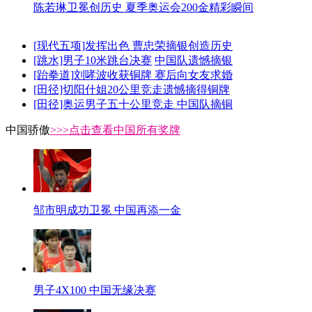
陈若琳卫冕创历史 夏季奥运会200金精彩瞬间
[现代五项]发挥出色 曹忠荣摘银创造历史
[跳水]男子10米跳台决赛
中国队遗憾摘银
[跆拳道]刘哮波收获铜牌 赛后向女友求婚
[田径]切阳什姐20公里竞走遗憾摘得铜牌
[田径]奥运男子五十公里竞走 中国队摘铜
中国骄傲
>>>点击查看中国所有奖牌
邹市明成功卫冕 中国再添一金
男子4X100 中国无缘决赛