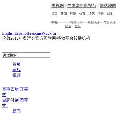
央视网
|
中国网络电视台
|
网站地
首页
新闻
经济
体育
综艺
春晚
戏曲
电视
频道大全
栏目大全
节目大全
频道
栏目
English
Español
Français
Pусский
伦敦2012年奥运会官方互联网/移动平台转播机构
首页
赛程
视频
赛事回放
开幕
式
金牌时刻
闭幕
式
新闻