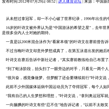
发布时间:2012年07月29日 08:52 |
进入体育论坛
| 来源：中国新
从未想过拿冠军，却一不小心破了世界纪录，1996年出生的中
16岁的叶诗文被外界认为是“中国游泳的希望之星”，去年世
是很多业内人士对她的期待。
一直是以200米混合泳作为“看家本领”的叶诗文在赛前曾告诉
不过当晚叶诗文却意外梦想成真了，在第五泳道出发的她后程
叶诗文在赛后告诉中新社记者，“其实赛前教练给自己布置了
“到了蛙泳阶段，抬头扫了一眼旁边的对手，只看见一两个人
“很兴奋，感觉像做梦。但梦醒了还会要继续前行”叶诗文说
此前不少外国媒体诟病中国运动员为了夺得冠军，每个人如同
“我有自己的人生梦想和理想，”叶诗文说，“拿到奥运冠军就
一向腼腆的叶诗文有些“忍不住”地告诉记者，“以前不太敢笑