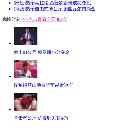
[田径]男子马拉松 基普罗蒂奇成功夺冠
[摔跤]男子自由式96公斤 美国瓦尔内摘金
巅峰时刻
>>>点击查看全部302金
拳击81公斤 俄罗斯小分夺金
库哈维获山地自行车越野冠军
拳击69公斤 萨皮耶夫获冠军