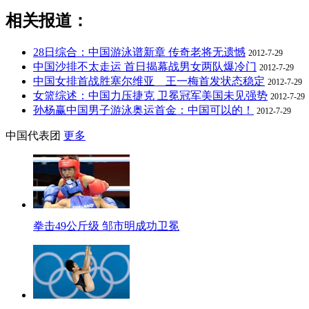
相关报道：
28日综合：中国游泳谱新章 传奇老将无遗憾
2012-7-29
中国沙排不太走运 首日揭幕战男女两队爆冷门
2012-7-29
中国女排首战胜塞尔维亚 王一梅首发状态稳定
2012-7-29
女篮综述：中国力压捷克 卫冕冠军美国未见强势
2012-7-29
孙杨赢中国男子游泳奥运首金：中国可以的！
2012-7-29
中国代表团
更多
拳击49公斤级 邹市明成功卫冕