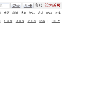
客服
设为首页
登录
注册
城
社区
微博
博客
论坛
访谈
邮箱
游戏
剧
纪录片
动画片
公开课
播客
|
CCTV