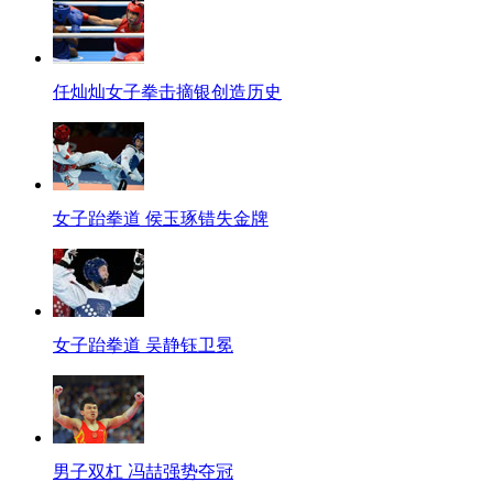
任灿灿女子拳击摘银创造历史
女子跆拳道 侯玉琢错失金牌
女子跆拳道 吴静钰卫冕
男子双杠 冯喆强势夺冠