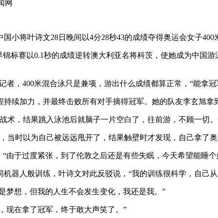
闻网
国小将叶诗文28日晚间以4分28秒43的成绩夺得奥运会女子4
界锦标赛以0.1秒的成绩逆转澳大利亚名将科茨，使她成为中国游
记者，400米混合泳只是兼项，游出什么成绩都算正常，“能拿
持续加力，并最终击败所有对手摘得冠军。她的队友李玄旭拿
战术，结果跳入泳池后就脑子一片空白了，往前游，不顾一切。
，当时以为自己被远远甩开了，结果触壁时才发现，自己拿了奥
，“由于过度紧张，到了伦敦之后还是有些失眠，今天希望能睡个
机器人般训练，叶诗文对此反驳说，“我的训练很科学，自己从
是梦想，但我的人生不会发生变化，我还是我。”
，现在拿了冠军，终于敢大声笑了。”