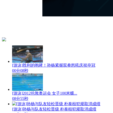
[游泳]胜利的咆哮！孙杨紧握双拳怒吼庆祝夺冠
00分08秒
[游泳]2012伦敦奥运会 女子100米蝶...
08分55秒
[游泳]孙杨与队友轻松晋级 朴泰桓犯规取消成绩