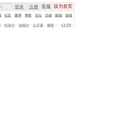
客服
设为首页
登录
注册
城
社区
微博
博客
论坛
访谈
邮箱
游戏
剧
纪录片
动画片
公开课
播客
|
CCTV