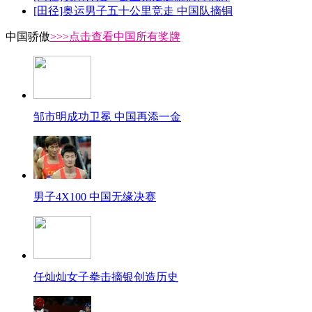
[田径]奥运男子五十公里竞走 中国队摘铜
中国骄傲
>>>点击查看中国所有奖牌
邹市明成功卫冕 中国再添一金
男子4X100 中国无缘决赛
任灿灿女子拳击摘银创造历史