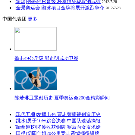
[游泳]孙杨轻松晋级 朴泰恒犯规取消成绩
2012-7-28
[全景奥运会]游泳项目金牌将展开激烈争夺
2012-7-28
中国代表团
更多
拳击49公斤级 邹市明成功卫冕
陈若琳卫冕创历史 夏季奥运会200金精彩瞬间
[现代五项]发挥出色 曹忠荣摘银创造历史
[跳水]男子10米跳台决赛
中国队遗憾摘银
[跆拳道]刘哮波收获铜牌 赛后向女友求婚
[田径]切阳什姐20公里竞走遗憾摘得铜牌