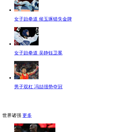
女子跆拳道 侯玉琢错失金牌
女子跆拳道 吴静钰卫冕
男子双杠 冯喆强势夺冠
世界诸强
更多