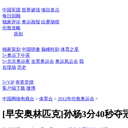
中国军团
世界诸强
项目盘点
每日回顾
独家评论
奥运画报
比赛场馆
伦敦攻略
原创
独家策划
中国骄傲
巅峰时刻
体育之星
5+奥运下午茶
5+北京奥运夜
全景奥运会
奥运风云会
我
在现场
历史
5+VIP
有奖竞猜
客户端下载
微博
中国网络电视台
>
体育台
>
2012年伦敦奥运会
>
[早安奥林匹克]孙杨3分40秒夺