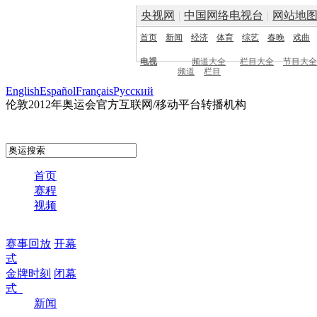
央视网
|
中国网络电视台
|
网站地
首页
新闻
经济
体育
综艺
春晚
戏曲
电视
频道大全
栏目大全
节目大全
频道
栏目
English
Español
Français
Pусский
伦敦2012年奥运会官方互联网/移动平台转播机构
首页
赛程
视频
赛事回放
开幕
式
金牌时刻
闭幕
式
新闻