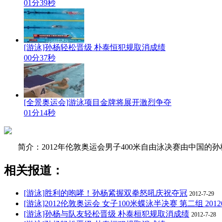
01分39秒
[游泳]孙杨轻松晋级 朴泰恒犯规取消成绩
00分37秒
[全景奥运会]游泳项目金牌将展开激烈争夺
01分14秒
简介：2012年伦敦奥运会男子400米自由泳决赛由中国的
相关报道：
[游泳]胜利的咆哮！孙杨紧握双拳怒吼庆祝夺冠
2012-7-29
[游泳]2012伦敦奥运会 女子100米蝶泳半决赛 第二组 20120
[游泳]孙杨与队友轻松晋级 朴泰桓犯规取消成绩
2012-7-28