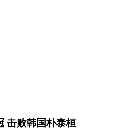
冠 击败韩国朴泰桓