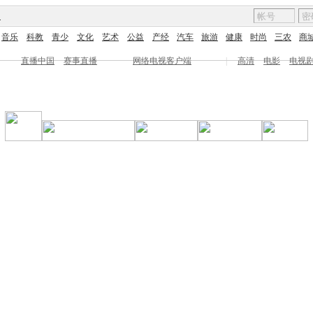
图
音乐
科教
青少
文化
艺术
公益
产经
汽车
旅游
健康
时尚
三农
商
直播中国
赛事直播
网络电视客户端
|
高清
电影
电视