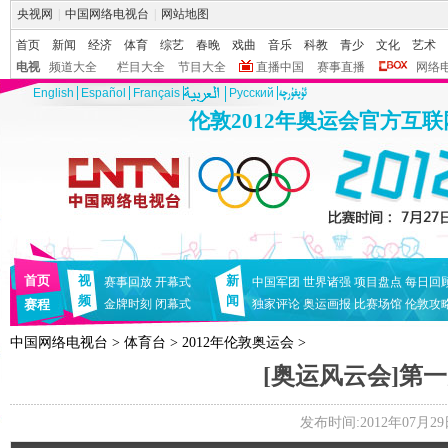
央视网
|
中国网络电视台
|
网站地图
首页
新闻
经济
体育
综艺
春晚
戏曲
音乐
科教
青少
文化
艺术
电视
频道大全
栏目大全
节目大全
直播中国
赛事直播
网络
English
Español
Français
Pусский
伦敦2012年奥运会官方互
首页
视
新
赛事回放
开幕式
中国军团
世界诸强
项目盘点
每日回
频
闻
赛程
金牌时刻
闭幕式
独家评论
奥运画报
比赛场馆
伦敦攻
中国网络电视台
>
体育台
>
2012年伦敦奥运会
>
[奥运风云会]第
发布时间:2012年07月29日 