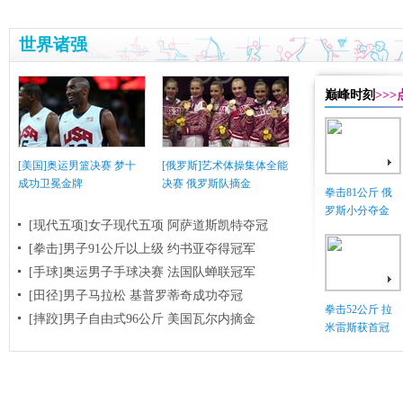
世界诸强
巅峰时刻
>>
[美国]奥运男篮决赛 梦十
[俄罗斯]艺术体操集体全能
成功卫冕金牌
决赛 俄罗斯队摘金
拳击81公斤 俄
罗斯小分夺金
[现代五项]女子现代五项 阿萨道斯凯特夺冠
[拳击]男子91公斤以上级 约书亚夺得冠军
[手球]奥运男子手球决赛 法国队蝉联冠军
[田径]男子马拉松 基普罗蒂奇成功夺冠
拳击52公斤 拉
[摔跤]男子自由式96公斤 美国瓦尔内摘金
米雷斯获首冠