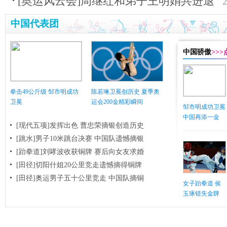
[奥运风云会]周继红和弟子王明娟共进退
中国代表团
中国骄傲
>>
拳击49公斤级 邹市明成功
陈若琳卫冕创历史 夏季奥
卫冕
运会200金精彩瞬间
邹市明成功卫冕
中国再添一金
[现代五项]发挥出色 曹忠荣摘银创造历史
[跳水]男子10米跳台决赛
中国队遗憾摘银
[跆拳道]刘哮波收获铜牌 赛后向女友求婚
[田径]切阳什姐20公里竞走遗憾摘得铜牌
[田径]奥运男子五十公里竞走 中国队摘铜
女子跆拳道 侯
玉琢错失金牌