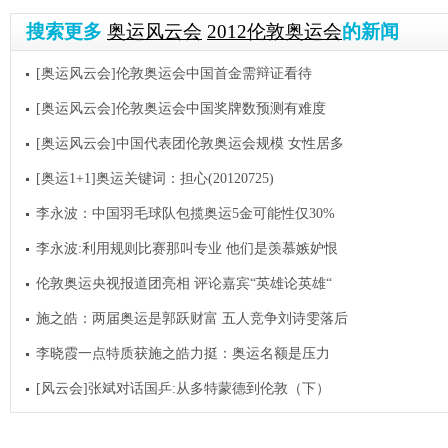
搜索更多
奥运风云会
2012伦敦奥运会
的新闻
[奥运风云会]伦敦奥运会中国首金需辩证看待
[奥运风云会]伦敦奥运会中国奖牌数预测有难度
[奥运风云会]中国代表团伦敦奥运会规模 女性居多
[奥运1+1]奥运关键词：担心(20120725)
李永波：中国羽毛球队包揽奥运5金可能性仅30%
李永波:利用规则比赛那叫专业 他们是羡慕嫉妒恨
伦敦奥运央视报道团亮相 评论嘉宾“英雄论英雄“
施之皓：两届奥运是郭跃财富 五人竞争刘诗雯落后
李晓霞一点特质获施之皓力挺：奥运名额是压力
[风云会]张斌对话国乒:从多特蒙德到伦敦（下）