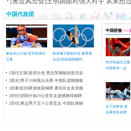
[奥运风云会]王明娟面对强大对手 从未想
中国代表团
中国骄傲
>>
拳击49公斤级 邹市明成功
陈若琳卫冕创历史 夏季奥
卫冕
运会200金精彩瞬间
邹市明成功卫冕
中国再添一金
[现代五项]发挥出色 曹忠荣摘银创造历史
[跳水]男子10米跳台决赛
中国队遗憾摘银
[跆拳道]刘哮波收获铜牌 赛后向女友求婚
[田径]切阳什姐20公里竞走遗憾摘得铜牌
[田径]奥运男子五十公里竞走 中国队摘铜
女子跆拳道 侯
玉琢错失金牌