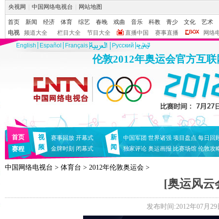
央视网
|
中国网络电视台
|
网站地图
首页
新闻
经济
体育
综艺
春晚
戏曲
音乐
科教
青少
文化
艺术
电视
频道大全
栏目大全
节目大全
直播中国
赛事直播
网络
English
Español
Français
Pусский
伦敦2012年奥运会官方互
首页
视
新
赛事回放
开幕式
中国军团
世界诸强
项目盘点
每日回
频
闻
赛程
金牌时刻
闭幕式
独家评论
奥运画报
比赛场馆
伦敦攻
中国网络电视台
>
体育台
>
2012年伦敦奥运会
>
[奥运风云会
发布时间:2012年07月29日 