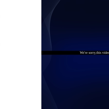
We're sorry,this vide