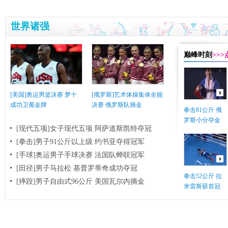
世界诸强
巅峰时刻
>>
[美国]奥运男篮决赛 梦十
[俄罗斯]艺术体操集体全能
成功卫冕金牌
决赛 俄罗斯队摘金
拳击81公斤 俄
罗斯小分夺金
[现代五项]女子现代五项 阿萨道斯凯特夺冠
[拳击]男子91公斤以上级 约书亚夺得冠军
[手球]奥运男子手球决赛 法国队蝉联冠军
[田径]男子马拉松 基普罗蒂奇成功夺冠
拳击52公斤 拉
[摔跤]男子自由式96公斤 美国瓦尔内摘金
米雷斯获首冠