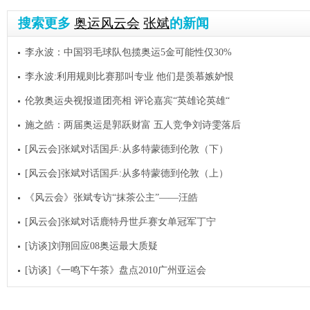
搜索更多
奥运风云会
张斌
的新闻
李永波：中国羽毛球队包揽奥运5金可能性仅30%
李永波:利用规则比赛那叫专业 他们是羡慕嫉妒恨
伦敦奥运央视报道团亮相 评论嘉宾“英雄论英雄“
施之皓：两届奥运是郭跃财富 五人竞争刘诗雯落后
[风云会]张斌对话国乒:从多特蒙德到伦敦（下）
[风云会]张斌对话国乒:从多特蒙德到伦敦（上）
《风云会》张斌专访“抹茶公主”——汪皓
[风云会]张斌对话鹿特丹世乒赛女单冠军丁宁
[访谈]刘翔回应08奥运最大质疑
[访谈]《一鸣下午茶》盘点2010广州亚运会