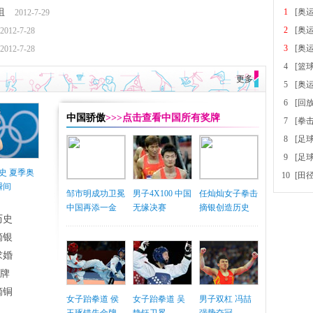
组
1
[奥
2012-7-29
2
[奥
2012-7-28
3
[奥
2012-7-28
4
[篮
更多
5
[奥
6
[回
中国骄傲
>>>点击查看中国所有奖牌
7
[拳
8
[足
9
[足
史 夏季奥
10
[田
瞬间
邹市明成功卫冕
男子4X100 中国
任灿灿女子拳击
中国再添一金
无缘决赛
摘银创造历史
历史
摘银
求婚
铜牌
摘铜
女子跆拳道 侯
女子跆拳道 吴
男子双杠 冯喆