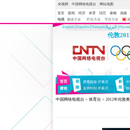
央视网
|
中国网络电视台
|
网站地图
首页
新闻
经济
体育
综艺
春晚
戏曲
电视
频道大全
栏目大全
节目大全
English
Español
Français
Pусск
伦敦20
首页
视
新
赛事回放
开幕式
中
频
闻
赛程
金牌时刻
闭幕式
独
中国网络电视台
>
体育台
>
2012年伦敦