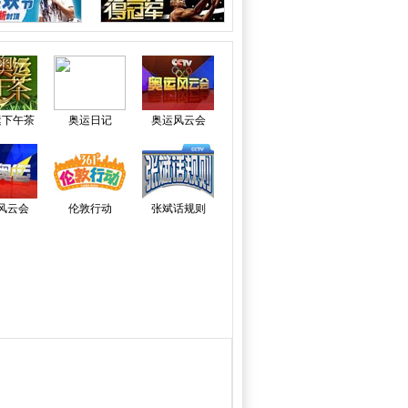
运下午茶
奥运日记
奥运风云会
风云会
伦敦行动
张斌话规则