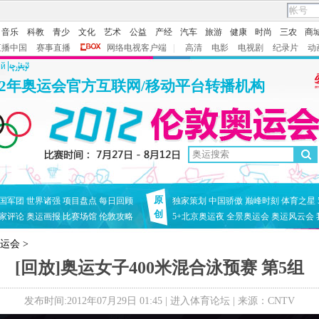
音乐
科教
青少
文化
艺术
公益
产经
汽车
旅游
健康
时尚
三农
商
直播中国
赛事直播
网络电视客户端
|
高清
电影
电视剧
纪录片
动
ий
12年奥运会官方互联网/移动平台转播机构
原
国军团
世界诸强
项目盘点
每日回顾
独家策划
中国骄傲
巅峰时刻
体育之星
创
家评论
奥运画报
比赛场馆
伦敦攻略
5+北京奥运夜
全景奥运会
奥运风云会
奥运会
>
[回放]奥运女子400米混合泳预赛 第5组
发布时间:2012年07月29日 01:45 |
进入体育论坛
| 来源：CNTV