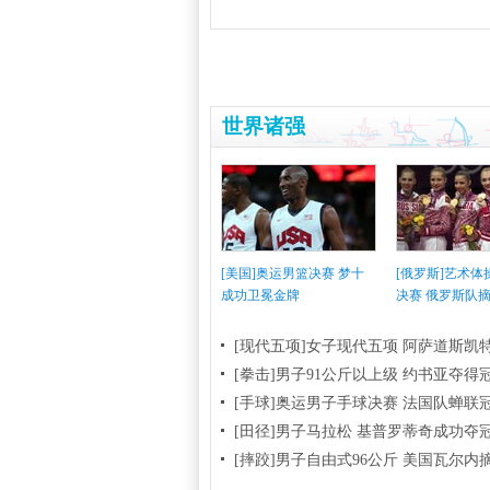
世界诸强
[美国]奥运男篮决赛 梦十
[俄罗斯]艺术
成功卫冕金牌
决赛 俄罗斯队
[现代五项]女子现代五项 阿萨道斯凯
[拳击]男子91公斤以上级 约书亚夺得
[手球]奥运男子手球决赛 法国队蝉联
[田径]男子马拉松 基普罗蒂奇成功夺
[摔跤]男子自由式96公斤 美国瓦尔内