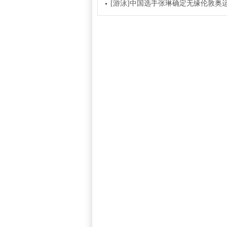
[游泳]中国选手张琳确定无缘伦敦奥