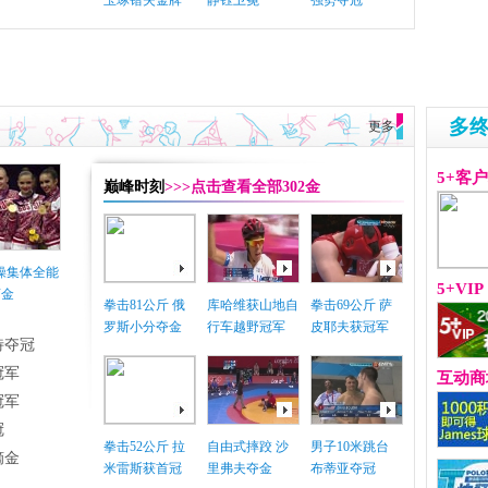
玉琢错失金牌
静钰卫冕
强势夺冠
多
更多
5+客
巅峰时刻
>>>点击查看全部302金
体操集体全能
5+VIP
摘金
拳击81公斤 俄
库哈维获山地自
拳击69公斤 萨
罗斯小分夺金
行车越野冠军
皮耶夫获冠军
特夺冠
冠军
互动商
冠军
冠
拳击52公斤 拉
自由式摔跤 沙
男子10米跳台
摘金
米雷斯获首冠
里弗夫夺金
布蒂亚夺冠