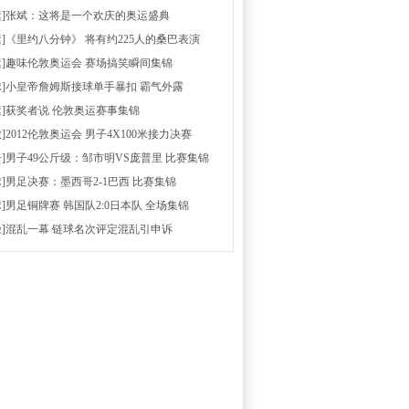
运]张斌：这将是一个欢庆的奥运盛典
运]《里约八分钟》 将有约225人的桑巴表演
运]趣味伦敦奥运会 赛场搞笑瞬间集锦
球]小皇帝詹姆斯接球单手暴扣 霸气外露
运]获奖者说 伦敦奥运赛事集锦
放]2012伦敦奥运会 男子4X100米接力决赛
击]男子49公斤级：邹市明VS庞普里 比赛集锦
球]男足决赛：墨西哥2-1巴西 比赛集锦
球]男足铜牌赛 韩国队2:0日本队 全场集锦
径]混乱一幕 链球名次评定混乱引申诉