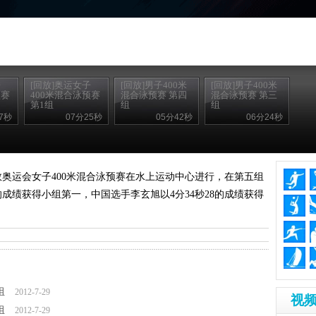
子
[回放]奥运女子
[回放]男子400米
[回放]男子400米
预赛
400米混合泳预赛
混合泳预赛 第四
混合泳预赛 第三
第1组
组
组
7秒
07分25秒
05分42秒
06分24秒
伦敦奥运会女子400米混合泳预赛在水上运动中心进行，在第五组
的成绩获得小组第一，中国选手李玄旭以4分34秒28的成绩获得
组
2012-7-29
视频
组
2012-7-29