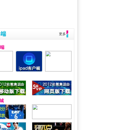
终端
更多
户端
城