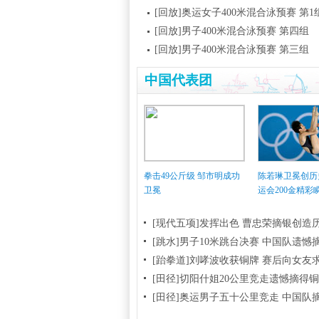
[回放]奥运女子400米混合泳预赛 第1
[回放]男子400米混合泳预赛 第四组
[回放]男子400米混合泳预赛 第三组
中国代表团
拳击49公斤级 邹市明成功
陈若琳卫冕创历
卫冕
运会200金精彩
[现代五项]发挥出色 曹忠荣摘银创造
[跳水]男子10米跳台决赛
中国队遗憾
[跆拳道]刘哮波收获铜牌 赛后向女友
[田径]切阳什姐20公里竞走遗憾摘得
[田径]奥运男子五十公里竞走 中国队