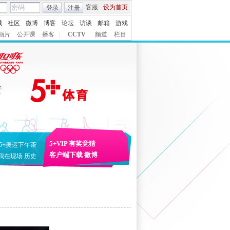
客服
设为首页
登录
注册
城
社区
微博
博客
论坛
访谈
邮箱
游戏
画片
公开课
播客
|
CCTV
频道
栏目
5+VIP
有奖竞猜
5+奥运下午茶
客户端下载
微博
我在现场
历史