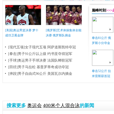
巅峰时刻
>>
[美国]奥运男篮决赛 梦十
[俄罗斯]艺术体操集体全能
成功卫冕金牌
决赛 俄罗斯队摘金
拳击81公斤 俄
罗斯小分夺金
[现代五项]女子现代五项 阿萨道斯凯特夺冠
[拳击]男子91公斤以上级 约书亚夺得冠军
[手球]奥运男子手球决赛 法国队蝉联冠军
[田径]男子马拉松 基普罗蒂奇成功夺冠
拳击52公斤 拉
[摔跤]男子自由式96公斤 美国瓦尔内摘金
米雷斯获首冠
搜索更多
奥运会
400米个人混合泳
的新闻