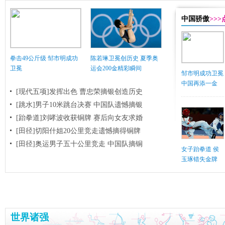
中国骄傲
>>
拳击49公斤级 邹市明成功
陈若琳卫冕创历史 夏季奥
卫冕
运会200金精彩瞬间
邹市明成功卫冕
中国再添一金
[现代五项]发挥出色 曹忠荣摘银创造历史
[跳水]男子10米跳台决赛
中国队遗憾摘银
[跆拳道]刘哮波收获铜牌 赛后向女友求婚
[田径]切阳什姐20公里竞走遗憾摘得铜牌
[田径]奥运男子五十公里竞走 中国队摘铜
女子跆拳道 侯
玉琢错失金牌
世界诸强