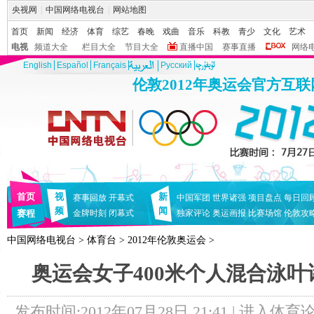
央视网
|
中国网络电视台
|
网站地图
首页
新闻
经济
体育
综艺
春晚
戏曲
音乐
科教
青少
文化
艺术
电视
频道大全
栏目大全
节目大全
直播中国
赛事直播
网络
English
Español
Français
Pусский
伦敦2012年奥运会官方互
首页
视
新
赛事回放
开幕式
中国军团
世界诸强
项目盘点
每日回
频
闻
赛程
金牌时刻
闭幕式
独家评论
奥运画报
比赛场馆
伦敦攻
中国网络电视台
>
体育台
>
2012年伦敦奥运会
>
奥运会女子400米个人混合泳
发布时间:2012年07月28日 21:41 |
进入体育