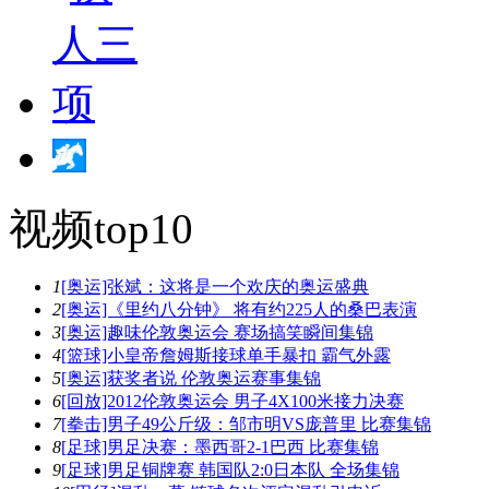
视频top10
1
[奥运]张斌：这将是一个欢庆的奥运盛典
2
[奥运]《里约八分钟》 将有约225人的桑巴表演
3
[奥运]趣味伦敦奥运会 赛场搞笑瞬间集锦
4
[篮球]小皇帝詹姆斯接球单手暴扣 霸气外露
5
[奥运]获奖者说 伦敦奥运赛事集锦
6
[回放]2012伦敦奥运会 男子4X100米接力决赛
7
[拳击]男子49公斤级：邹市明VS庞普里 比赛集锦
8
[足球]男足决赛：墨西哥2-1巴西 比赛集锦
9
[足球]男足铜牌赛 韩国队2:0日本队 全场集锦