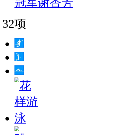
冠军谢杏芳
32项