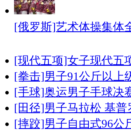
[俄罗斯]艺术体操集体
[现代五项]女子现代五
[拳击]男子91公斤以上
[手球]奥运男子手球决
[田径]男子马拉松 基
[摔跤]男子自由式96公