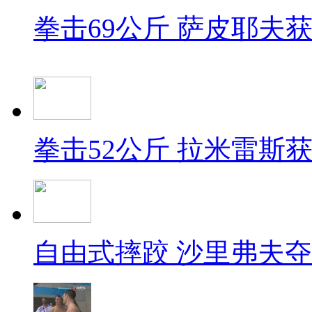
拳击69公斤 萨皮耶夫
拳击52公斤 拉米雷斯
自由式摔跤 沙里弗夫