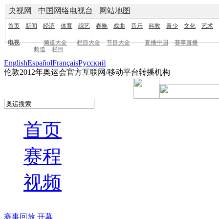
央视网
|
中国网络电视台
|
网站地图
首页
新闻
经济
体育
综艺
春晚
戏曲
音乐
科教
青少
文化
艺术
电视
频道大全
栏目大全
节目大全
直播中国
赛事直播
频道
栏目
English
Español
Français
Pусский
伦敦2012年奥运会官方互联网/移动平台转播机构
首页
赛程
视频
赛事回放
开幕