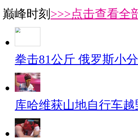
巅峰时刻
>>>点击查看全部
拳击81公斤 俄罗斯小
库哈维获山地自行车越