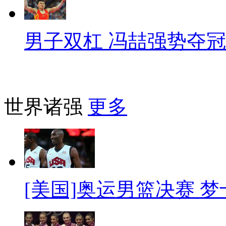
男子双杠 冯喆强势夺冠
世界诸强
更多
[美国]奥运男篮决赛 