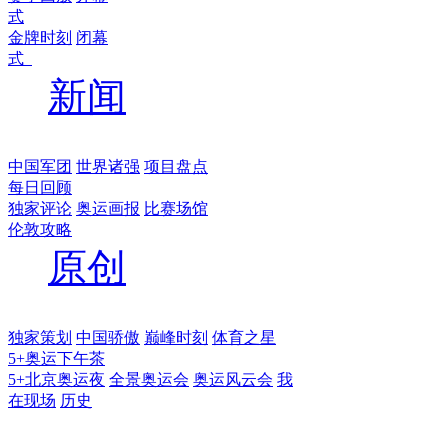
式
金牌时刻
闭幕
式
新闻
中国军团
世界诸强
项目盘点
每日回顾
独家评论
奥运画报
比赛场馆
伦敦攻略
原创
独家策划
中国骄傲
巅峰时刻
体育之星
5+奥运下午茶
5+北京奥运夜
全景奥运会
奥运风云会
我
在现场
历史