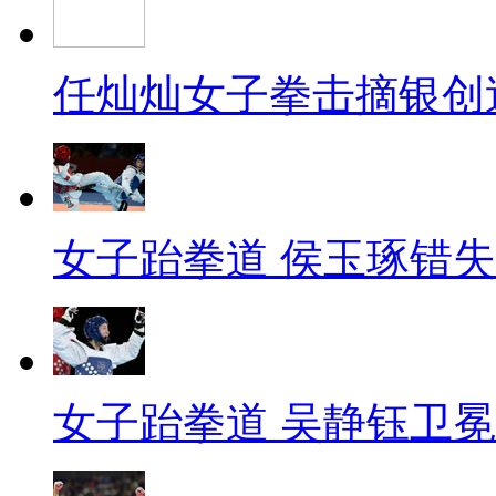
任灿灿女子拳击摘银创
女子跆拳道 侯玉琢错
女子跆拳道 吴静钰卫冕