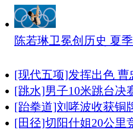
陈若琳卫冕创历史 夏季
[现代五项]发挥出色 
[跳水]男子10米跳台决
[跆拳道]刘哮波收获铜
[田径]切阳什姐20公