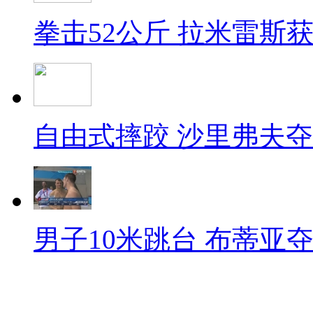
拳击52公斤 拉米雷斯
自由式摔跤 沙里弗夫
男子10米跳台 布蒂亚