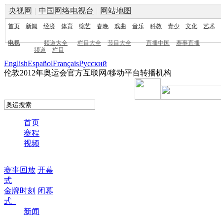
央视网
|
中国网络电视台
|
网站地图
首页
新闻
经济
体育
综艺
春晚
戏曲
音乐
科教
青少
文化
艺术
电视
频道大全
栏目大全
节目大全
直播中国
赛事直播
频道
栏目
English
Español
Français
Pусский
伦敦2012年奥运会官方互联网/移动平台转播机构
首页
赛程
视频
赛事回放
开幕
式
金牌时刻
闭幕
式
新闻