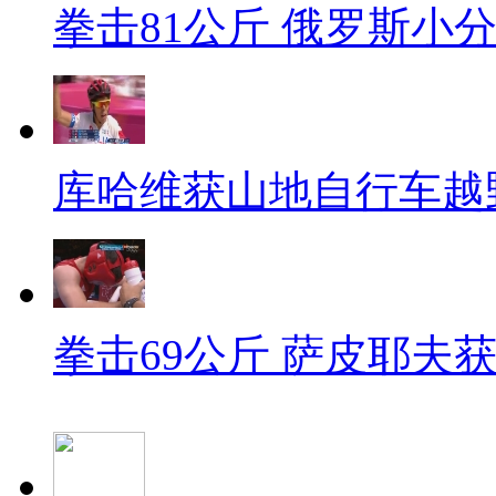
拳击81公斤 俄罗斯小
库哈维获山地自行车越
拳击69公斤 萨皮耶夫