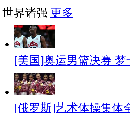
世界诸强
更多
[美国]奥运男篮决赛 
[俄罗斯]艺术体操集体