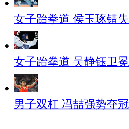
女子跆拳道 侯玉琢错
女子跆拳道 吴静钰卫冕
男子双杠 冯喆强势夺冠