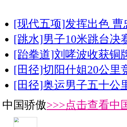
[现代五项]发挥出色 
[跳水]男子10米跳台决
[跆拳道]刘哮波收获铜
[田径]切阳什姐20公
[田径]奥运男子五十公
中国骄傲
>>>点击查看中