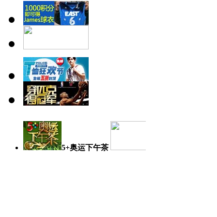
5+奥运下午茶
奥运日记