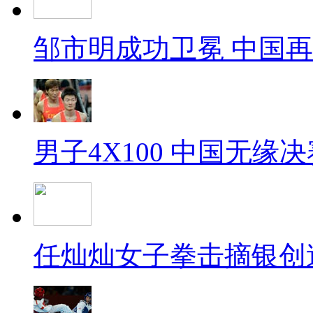
邹市明成功卫冕 中国
男子4X100 中国无缘决
任灿灿女子拳击摘银创