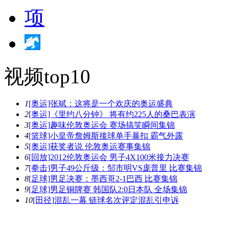
视频top10
1
[奥运]张斌：这将是一个欢庆的奥运盛典
2
[奥运]《里约八分钟》 将有约225人的桑巴表演
3
[奥运]趣味伦敦奥运会 赛场搞笑瞬间集锦
4
[篮球]小皇帝詹姆斯接球单手暴扣 霸气外露
5
[奥运]获奖者说 伦敦奥运赛事集锦
6
[回放]2012伦敦奥运会 男子4X100米接力决赛
7
[拳击]男子49公斤级：邹市明VS庞普里 比赛集锦
8
[足球]男足决赛：墨西哥2-1巴西 比赛集锦
9
[足球]男足铜牌赛 韩国队2:0日本队 全场集锦
10
[田径]混乱一幕 链球名次评定混乱引申诉