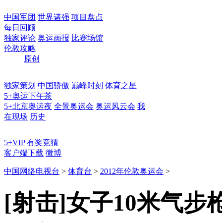
中国军团
世界诸强
项目盘点
每日回顾
独家评论
奥运画报
比赛场馆
伦敦攻略
原创
独家策划
中国骄傲
巅峰时刻
体育之星
5+奥运下午茶
5+北京奥运夜
全景奥运会
奥运风云会
我
在现场
历史
5+VIP
有奖竞猜
客户端下载
微博
中国网络电视台
>
体育台
>
2012年伦敦奥运会
>
[射击]女子10米气