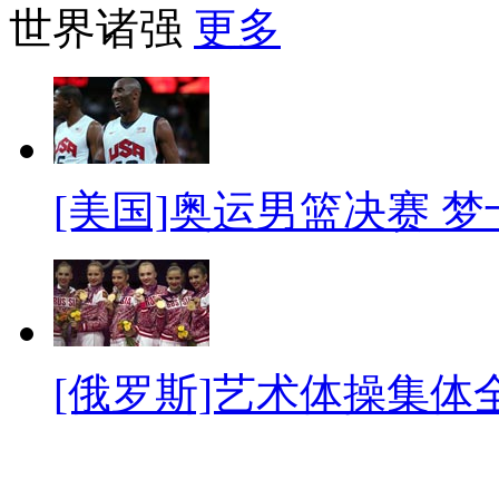
世界诸强
更多
[美国]奥运男篮决赛 
[俄罗斯]艺术体操集体