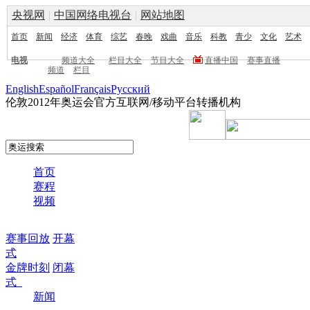
央视网
|
中国网络电视台
|
网站地图
首页
新闻
经济
体育
综艺
春晚
戏曲
音乐
科教
青少
文化
艺术
电视
频道大全
栏目大全
节目大全
直播中国
赛事直播
频道
栏目
English
Español
Français
Pусский
伦敦2012年奥运会官方互联网/移动平台转播机构
首页
赛程
视频
赛事回放
开幕
式
金牌时刻
闭幕
式
新闻