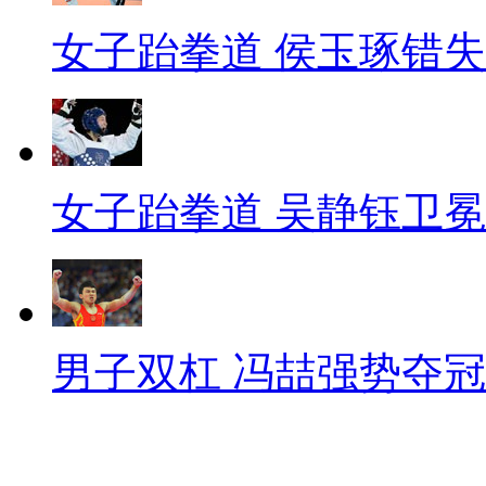
女子跆拳道 侯玉琢错
女子跆拳道 吴静钰卫冕
男子双杠 冯喆强势夺冠