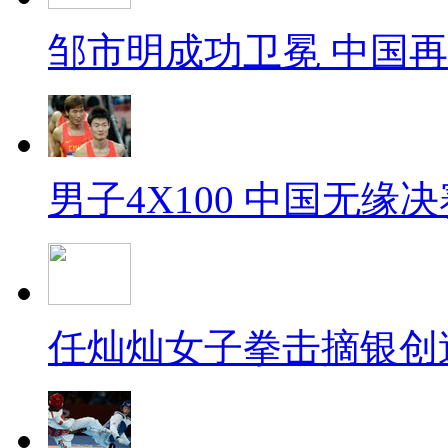
邹市明成功卫冕 中国
男子4X100 中国无缘决
任灿灿女子拳击摘银创