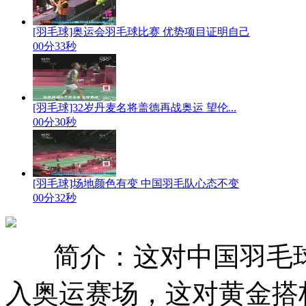
[羽毛球]奥运会羽毛球比赛 优势项目证明自己
00分33秒
[羽毛球]32岁丹麦名将盖德再战奥运 望伦...
00分30秒
[羽毛球]场地颜色有变 中国羽毛队心态不变
00分32秒
简介：这对中国羽毛
入奥运赛场，这对黄金搭档