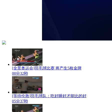
[全景奥运会]羽毛球比赛 将产生5枚金牌
00分32秒
[等待伦敦]羽毛球队：吃好睡好才能比的好
05分37秒