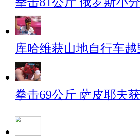
拳击81公斤 俄罗斯小
库哈维获山地自行车越
拳击69公斤 萨皮耶夫