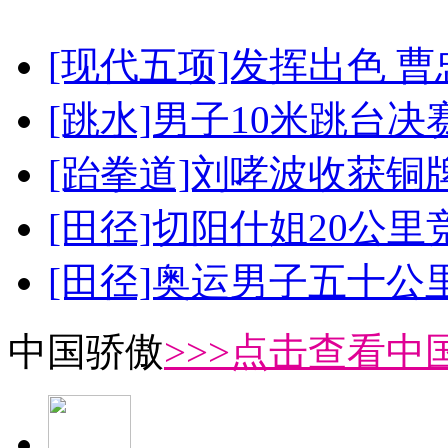
[现代五项]发挥出色 
[跳水]男子10米跳台决
[跆拳道]刘哮波收获铜
[田径]切阳什姐20公
[田径]奥运男子五十公
中国骄傲
>>>点击查看中