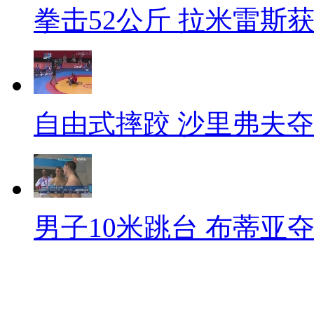
拳击52公斤 拉米雷斯
自由式摔跤 沙里弗夫
男子10米跳台 布蒂亚