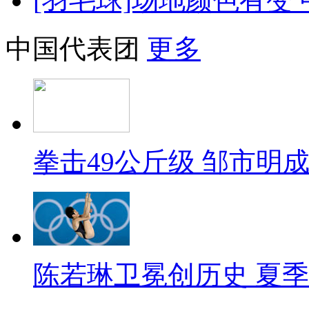
[羽毛球]场地颜色有变
中国代表团
更多
拳击49公斤级 邹市明
陈若琳卫冕创历史 夏季