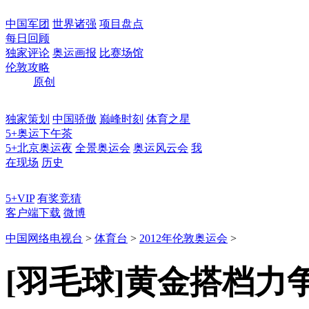
中国军团
世界诸强
项目盘点
每日回顾
独家评论
奥运画报
比赛场馆
伦敦攻略
原创
独家策划
中国骄傲
巅峰时刻
体育之星
5+奥运下午茶
5+北京奥运夜
全景奥运会
奥运风云会
我
在现场
历史
5+VIP
有奖竞猜
客户端下载
微博
中国网络电视台
>
体育台
>
2012年伦敦奥运会
>
[羽毛球]黄金搭档力