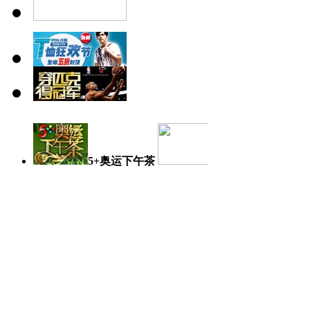
5+奥运下午茶
奥运日记