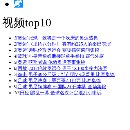
视频top10
1
[奥运]张斌：这将是一个欢庆的奥运盛典
2
[奥运]《里约八分钟》 将有约225人的桑巴表演
3
[奥运]趣味伦敦奥运会 赛场搞笑瞬间集锦
4
[篮球]小皇帝詹姆斯接球单手暴扣 霸气外露
5
[奥运]获奖者说 伦敦奥运赛事集锦
6
[回放]2012伦敦奥运会 男子4X100米接力决赛
7
[拳击]男子49公斤级：邹市明VS庞普里 比赛集锦
8
[足球]男足决赛：墨西哥2-1巴西 比赛集锦
9
[足球]男足铜牌赛 韩国队2:0日本队 全场集锦
10
[田径]混乱一幕 链球名次评定混乱引申诉