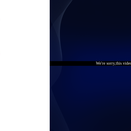
We're sorry,this vide