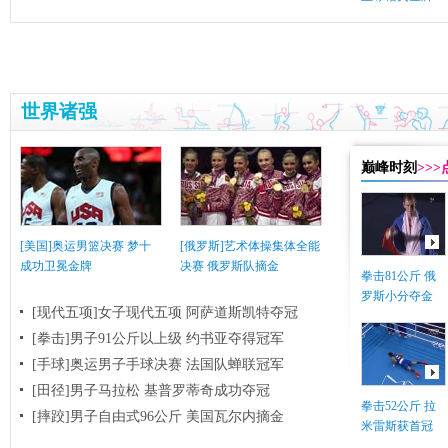
世界诸强
巅峰时刻
>>
[美国]奥运男篮决赛 梦十
[俄罗斯]艺术体操集体全能
成功卫冕金牌
决赛 俄罗斯队摘金
拳击81公斤 俄
罗斯小分夺金
[现代五项]女子现代五项 阿萨道斯凯特夺冠
[拳击]男子91公斤以上级 约书亚夺得冠军
[手球]奥运男子手球决赛 法国队蝉联冠军
[田径]男子马拉松 基普罗蒂奇成功夺冠
拳击52公斤 拉
[摔跤]男子自由式96公斤 美国瓦尔内摘金
米雷斯获首冠