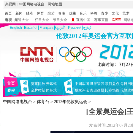
央视网
|
中国网络电视台
|
网站地图
首页
新闻
经济
体育
综艺
春晚
戏曲
音乐
科教
青少
文化
艺术
电视
频道大全
栏目大全
节目大全
直播中国
赛事直播
网络
English
Español
Français
Pусский
伦敦2012年奥运会官方互
首页
视
新
赛事回放
开幕式
中国军团
世界诸强
项目盘点
每日回
频
闻
赛程
金牌时刻
闭幕式
独家评论
奥运画报
比赛场馆
伦敦攻
中国网络电视台
>
体育台
>
2012年伦敦奥运会
>
[全景奥运会]
发布时间:2012年07月28日 