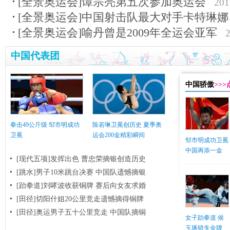
[全景奥运会]谭宗亮第五次参加奥运会
201
[全景奥运会]中国射击队最大对手卡特琳娜
[全景奥运会]喻丹曾是2009年全运会亚军
中国代表团
中国骄傲
>>
拳击49公斤级 邹市明成功
陈若琳卫冕创历史 夏季奥
卫冕
运会200金精彩瞬间
邹市明成功卫冕
中国再添一金
[现代五项]发挥出色 曹忠荣摘银创造历史
[跳水]男子10米跳台决赛
中国队遗憾摘银
[跆拳道]刘哮波收获铜牌 赛后向女友求婚
[田径]切阳什姐20公里竞走遗憾摘得铜牌
[田径]奥运男子五十公里竞走 中国队摘铜
女子跆拳道 侯
玉琢错失金牌