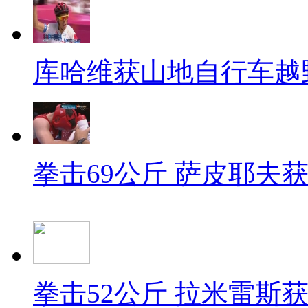
库哈维获山地自行车越
拳击69公斤 萨皮耶夫
拳击52公斤 拉米雷斯