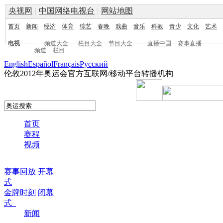
央视网
|
中国网络电视台
|
网站地图
首页
新闻
经济
体育
综艺
春晚
戏曲
音乐
科教
青少
文化
艺术
电视
频道大全
栏目大全
节目大全
直播中国
赛事直播
频道
栏目
English
Español
Français
Pусский
伦敦2012年奥运会官方互联网/移动平台转播机构
首页
赛程
视频
赛事回放
开幕
式
金牌时刻
闭幕
式
新闻