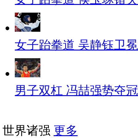
女子跆拳道 吴静钰卫冕
男子双杠 冯喆强势夺冠
世界诸强
更多