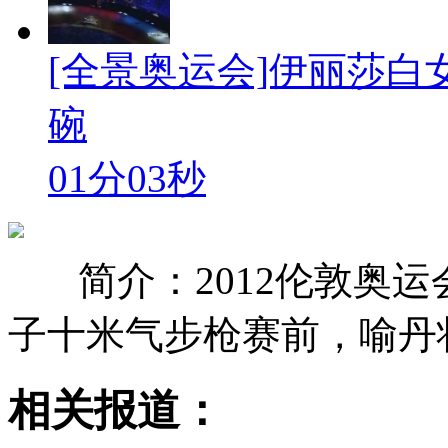
[全景奥运会]伊丽莎白
碗
01分03秒
简介：2012伦敦奥
子十米气步枪赛前，喻丹
相关报道：