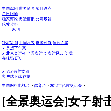
中国军团
世界诸强
项目盘点
每日回顾
独家评论
奥运画报
比赛场馆
伦敦攻略
原创
独家策划
中国骄傲
巅峰时刻
体育之星
5+奥运下午茶
5+北京奥运夜
全景奥运会
奥运风云会
我
在现场
历史
5+VIP
有奖竞猜
客户端下载
微博
中国网络电视台
>
体育台
>
2012年伦敦奥运会
>
[全景奥运会]女子射