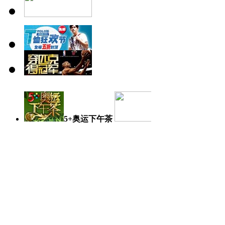
5+奥运下午茶
奥运日记