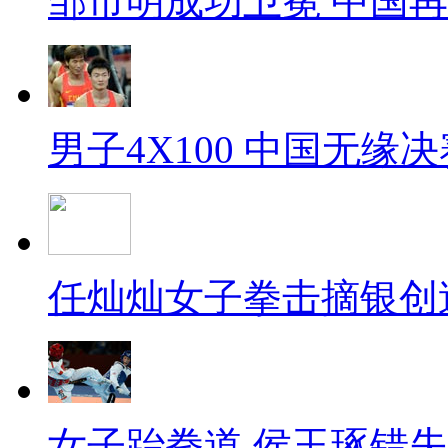
邹市明成功卫冕 中国
男子4X100 中国无缘决
任灿灿女子拳击摘银创
女子跆拳道 侯玉琢错