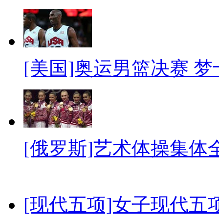
[美国]奥运男篮决赛 
[俄罗斯]艺术体操集体
[现代五项]女子现代五