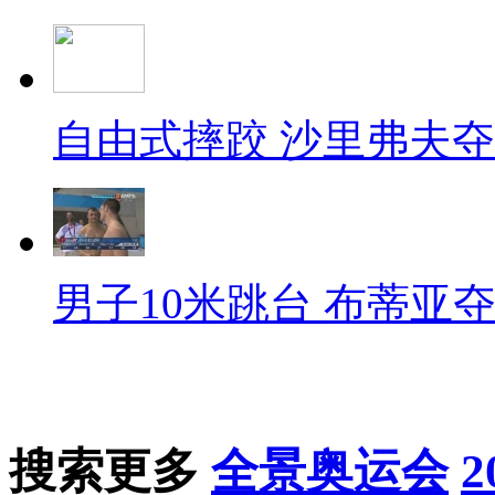
自由式摔跤 沙里弗夫
男子10米跳台 布蒂亚
搜索更多
全景奥运会