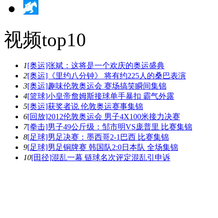
视频top10
1
[奥运]张斌：这将是一个欢庆的奥运盛典
2
[奥运]《里约八分钟》 将有约225人的桑巴表演
3
[奥运]趣味伦敦奥运会 赛场搞笑瞬间集锦
4
[篮球]小皇帝詹姆斯接球单手暴扣 霸气外露
5
[奥运]获奖者说 伦敦奥运赛事集锦
6
[回放]2012伦敦奥运会 男子4X100米接力决赛
7
[拳击]男子49公斤级：邹市明VS庞普里 比赛集锦
8
[足球]男足决赛：墨西哥2-1巴西 比赛集锦
9
[足球]男足铜牌赛 韩国队2:0日本队 全场集锦
10
[田径]混乱一幕 链球名次评定混乱引申诉