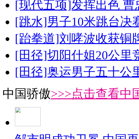
[现代五项]发挥出色 
[跳水]男子10米跳台决
[跆拳道]刘哮波收获铜
[田径]切阳什姐20公
[田径]奥运男子五十公
中国骄傲
>>>点击查看中