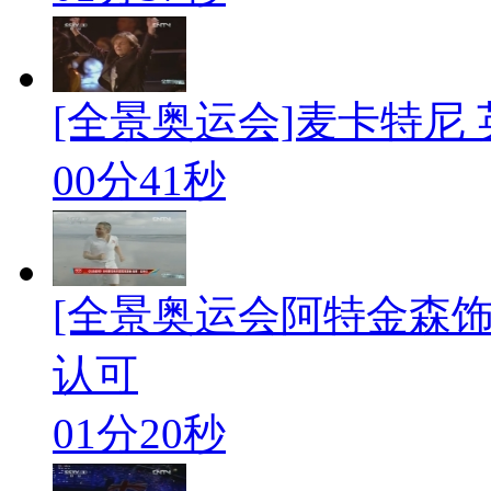
[全景奥运会]麦卡特尼
00分41秒
[全景奥运会阿特金森
认可
01分20秒