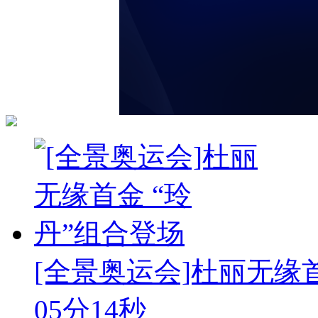
[全景奥运会]杜丽无缘首
05分14秒