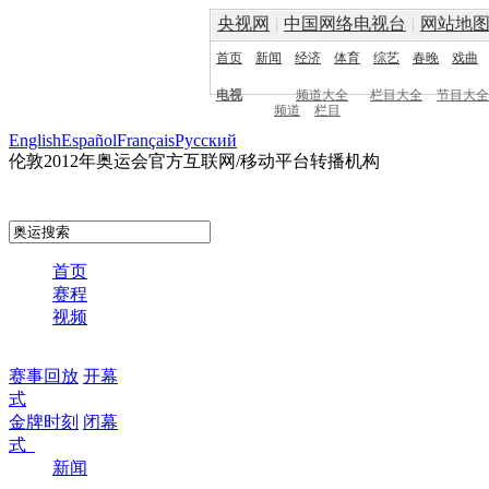
央视网
|
中国网络电视台
|
网站地
首页
新闻
经济
体育
综艺
春晚
戏曲
电视
频道大全
栏目大全
节目大全
频道
栏目
English
Español
Français
Pусский
伦敦2012年奥运会官方互联网/移动平台转播机构
首页
赛程
视频
赛事回放
开幕
式
金牌时刻
闭幕
式
新闻