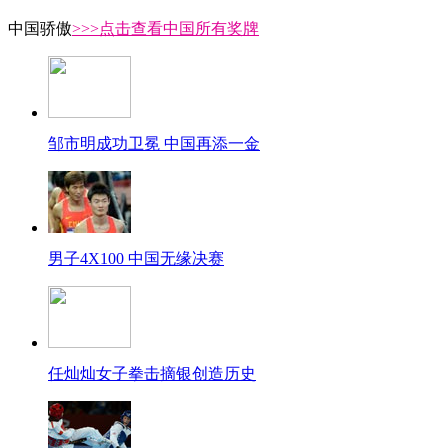
中国骄傲
>>>点击查看中国所有奖牌
邹市明成功卫冕 中国再添一金
男子4X100 中国无缘决赛
任灿灿女子拳击摘银创造历史