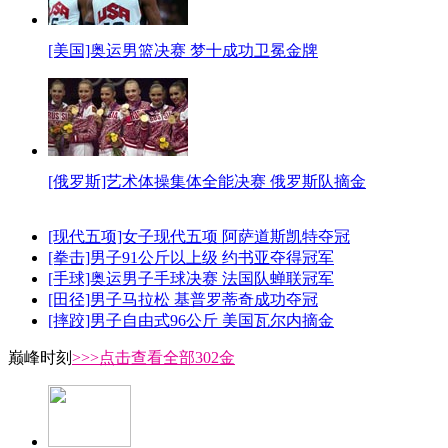
[美国]奥运男篮决赛 梦十成功卫冕金牌
[俄罗斯]艺术体操集体全能决赛 俄罗斯队摘金
[现代五项]女子现代五项 阿萨道斯凯特夺冠
[拳击]男子91公斤以上级 约书亚夺得冠军
[手球]奥运男子手球决赛 法国队蝉联冠军
[田径]男子马拉松 基普罗蒂奇成功夺冠
[摔跤]男子自由式96公斤 美国瓦尔内摘金
巅峰时刻
>>>点击查看全部302金