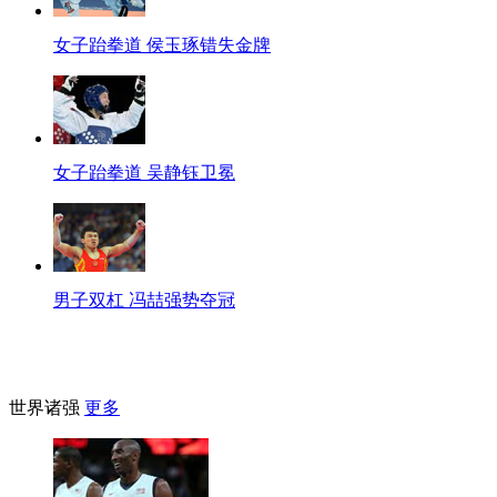
女子跆拳道 侯玉琢错失金牌
女子跆拳道 吴静钰卫冕
男子双杠 冯喆强势夺冠
世界诸强
更多