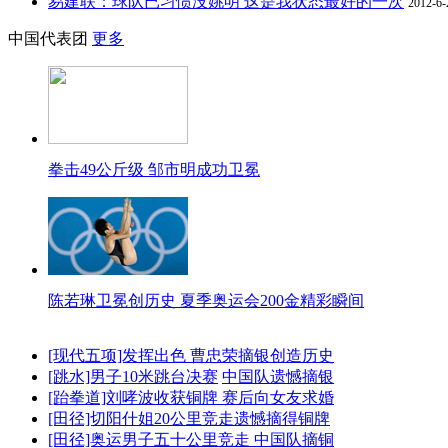
易建联：球队已习惯没姚明 这是我状态最好的一次
2012-6-
中国代表团
更多
拳击49公斤级 邹市明成功卫冕
陈若琳卫冕创历史 夏季奥运会200金精彩瞬间
[现代五项]发挥出色 曹忠荣摘银创造历史
[跳水]男子10米跳台决赛
中国队遗憾摘银
[跆拳道]刘哮波收获铜牌 赛后向女友求婚
[田径]切阳什姐20公里竞走遗憾摘得铜牌
[田径]奥运男子五十公里竞走 中国队摘铜