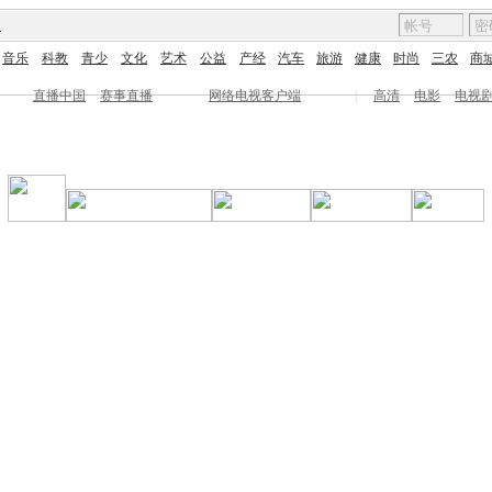
图
音乐
科教
青少
文化
艺术
公益
产经
汽车
旅游
健康
时尚
三农
商
直播中国
赛事直播
网络电视客户端
|
高清
电影
电视