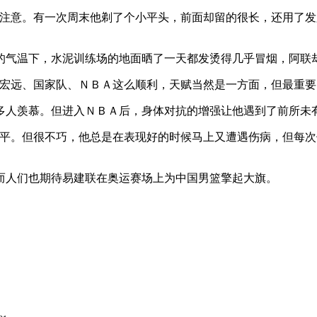
意。有一次周末他剃了个小平头，前面却留的很长，还用了发
气温下，水泥训练场的地面晒了一天都发烫得几乎冒烟，阿联
远、国家队、ＮＢＡ这么顺利，天赋当然是一方面，但最重要
人羡慕。但进入ＮＢＡ后，身体对抗的增强让他遇到了前所未有
。但很不巧，他总是在表现好的时候马上又遭遇伤病，但每次
人们也期待易建联在奥运赛场上为中国男篮擎起大旗。