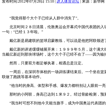
发布时间:2012年07月28日 15:10 |
进入体育论坛
| 来源：新华网
“我觉得那个大个子已经从人群中消失了”。
北京时间２８日清晨，伦敦奥运会开幕式中国代表团的入场式
一句：“已经１３年啦。”
戴亿新是易建联的篮球启蒙教练，可以说是他把阿联领进了
戴亿新的讲述缓缓铺展开来：１９９９年５月，这个满大街跑
当戴亿新赶到那块球场时，这个大个子已经不在了——因为输
然而，只要双方都足够执著，相遇总是注定。
一周后，在深圳市体校的一场训练课结束后。一个坐在篮架下
联做了跑跳等基本动作。
“他当时的身高、体型和手感、爆发力都特别让人眼前一亮，
那时的小阿联，身高已达到１米９２。经过骨龄检测，预测
“我当时可想不到他今天能当旗手，成为中国奥运代表团的领