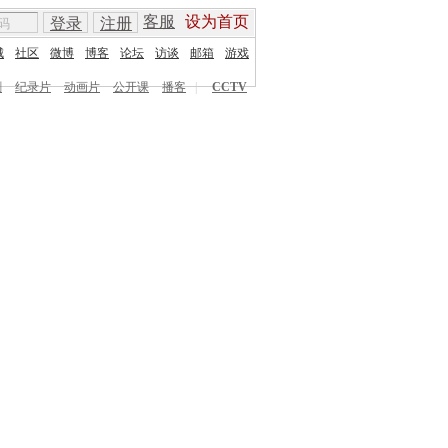
客服
设为首页
登录
注册
城
社区
微博
博客
论坛
访谈
邮箱
游戏
剧
纪录片
动画片
公开课
播客
|
CCTV