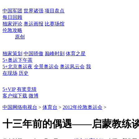
中国军团
世界诸强
项目盘点
每日回顾
独家评论
奥运画报
比赛场馆
伦敦攻略
原创
独家策划
中国骄傲
巅峰时刻
体育之星
5+奥运下午茶
5+北京奥运夜
全景奥运会
奥运风云会
我
在现场
历史
5+VIP
有奖竞猜
客户端下载
微博
中国网络电视台
>
体育台
>
2012年伦敦奥运会
>
十三年前的偶遇——启蒙教练