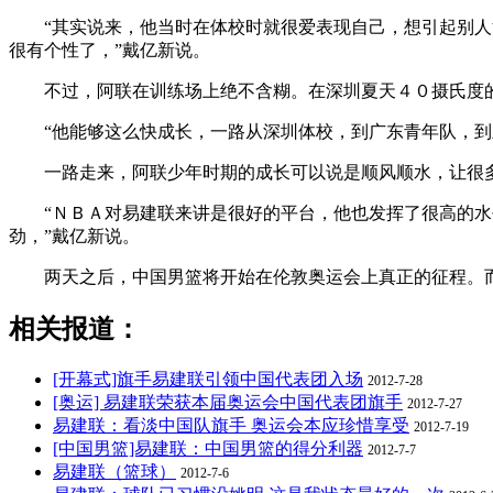
“其实说来，他当时在体校时就很爱表现自己，想引起别人注
很有个性了，”戴亿新说。
不过，阿联在训练场上绝不含糊。在深圳夏天４０摄氏度的
“他能够这么快成长，一路从深圳体校，到广东青年队，到宏
一路走来，阿联少年时期的成长可以说是顺风顺水，让很多
“ＮＢＡ对易建联来讲是很好的平台，他也发挥了很高的水平
劲，”戴亿新说。
两天之后，中国男篮将开始在伦敦奥运会上真正的征程。而
相关报道：
[开幕式]旗手易建联引领中国代表团入场
2012-7-28
[奥运] 易建联荣获本届奥运会中国代表团旗手
2012-7-27
易建联：看淡中国队旗手 奥运会本应珍惜享受
2012-7-19
[中国男篮]易建联：中国男篮的得分利器
2012-7-7
易建联（篮球）
2012-7-6