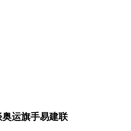
谈奥运旗手易建联