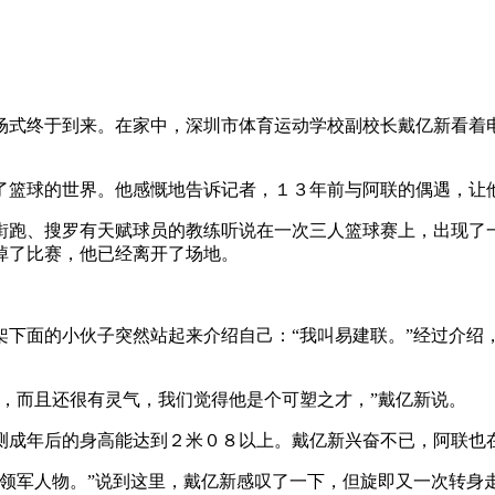
终于到来。在家中，深圳市体育运动学校副校长戴亿新看着电
篮球的世界。他感慨地告诉记者，１３年前与阿联的偶遇，让
、搜罗有天赋球员的教练听说在一次三人篮球赛上，出现了一
掉了比赛，他已经离开了场地。
面的小伙子突然站起来介绍自己：“我叫易建联。”经过介绍，
而且还很有灵气，我们觉得他是个可塑之才，”戴亿新说。
成年后的身高能达到２米０８以上。戴亿新兴奋不已，阿联也
军人物。”说到这里，戴亿新感叹了一下，但旋即又一次转身