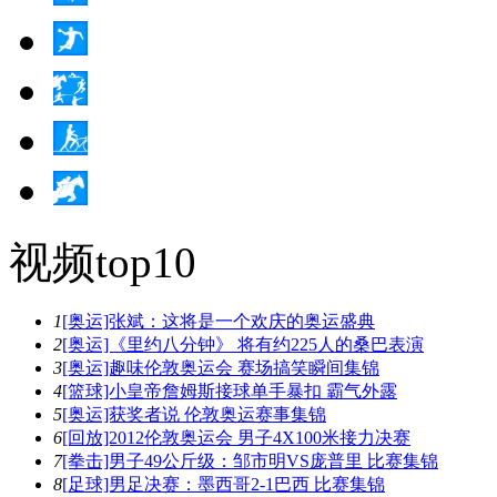
视频top10
1
[奥运]张斌：这将是一个欢庆的奥运盛典
2
[奥运]《里约八分钟》 将有约225人的桑巴表演
3
[奥运]趣味伦敦奥运会 赛场搞笑瞬间集锦
4
[篮球]小皇帝詹姆斯接球单手暴扣 霸气外露
5
[奥运]获奖者说 伦敦奥运赛事集锦
6
[回放]2012伦敦奥运会 男子4X100米接力决赛
7
[拳击]男子49公斤级：邹市明VS庞普里 比赛集锦
8
[足球]男足决赛：墨西哥2-1巴西 比赛集锦