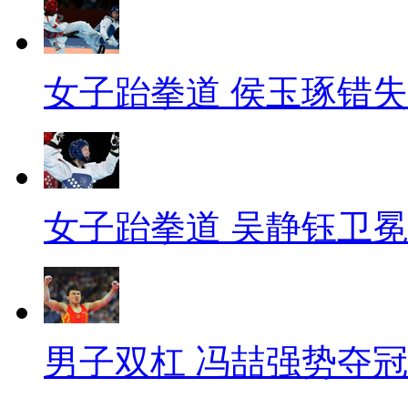
女子跆拳道 侯玉琢错
女子跆拳道 吴静钰卫冕
男子双杠 冯喆强势夺冠