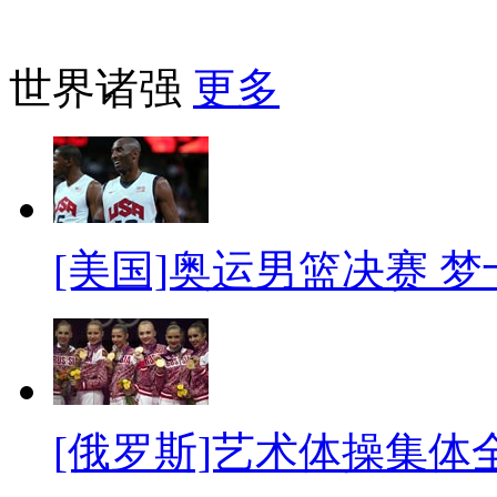
世界诸强
更多
[美国]奥运男篮决赛 
[俄罗斯]艺术体操集体