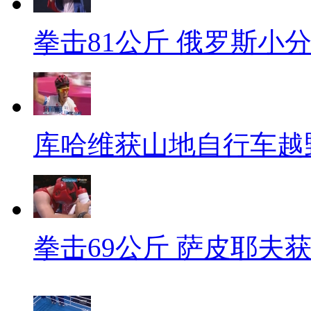
拳击81公斤 俄罗斯小
库哈维获山地自行车越
拳击69公斤 萨皮耶夫