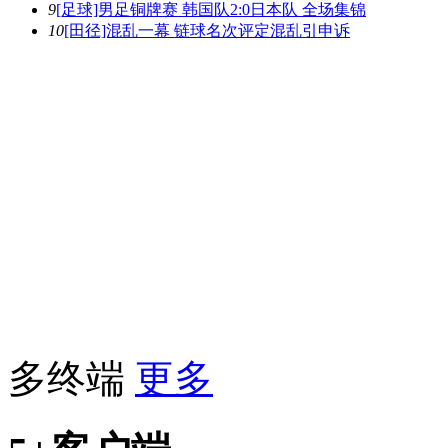
9
[足球]男足铜牌赛 韩国队2:0日本队 全场集锦
10
[田径]混乱一幕 链球名次评定混乱引申诉
多终端
更多