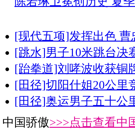
陈若琳卫冕创历史 夏季
[现代五项]发挥出色 
[跳水]男子10米跳台决
[跆拳道]刘哮波收获铜
[田径]切阳什姐20公
[田径]奥运男子五十公
中国骄傲
>>>点击查看中