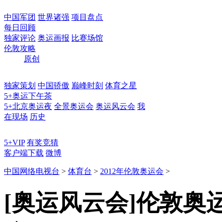
中国军团
世界诸强
项目盘点
每日回顾
独家评论
奥运画报
比赛场馆
伦敦攻略
原创
独家策划
中国骄傲
巅峰时刻
体育之星
5+奥运下午茶
5+北京奥运夜
全景奥运会
奥运风云会
我
在现场
历史
5+VIP
有奖竞猜
客户端下载
微博
中国网络电视台
>
体育台
>
2012年伦敦奥运会
>
[奥运风云会]伦敦