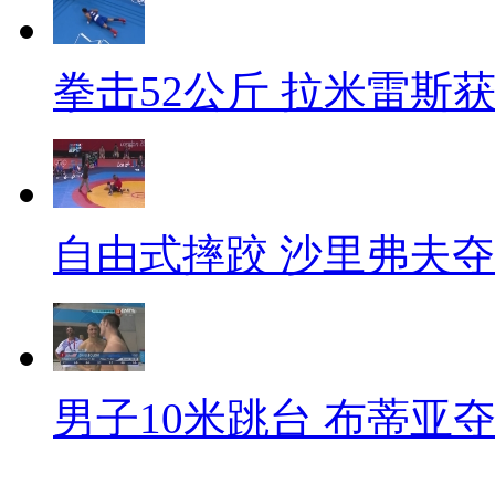
拳击52公斤 拉米雷斯
自由式摔跤 沙里弗夫
男子10米跳台 布蒂亚