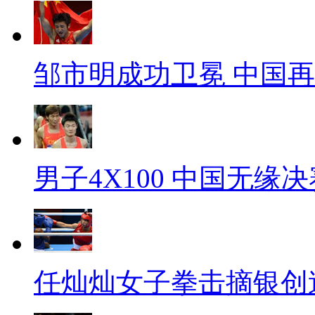
邹市明成功卫冕 中国
男子4X100 中国无缘决
任灿灿女子拳击摘银创