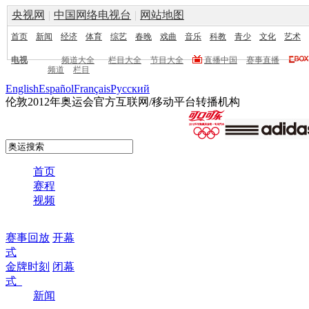
央视网
|
中国网络电视台
|
网站地图
首页
新闻
经济
体育
综艺
春晚
戏曲
音乐
科教
青少
文化
艺术
电视
频道大全
栏目大全
节目大全
直播中国
赛事直播
频道
栏目
English
Español
Français
Pусский
伦敦2012年奥运会官方互联网/移动平台转播机构
首页
赛程
视频
赛事回放
开幕
式
金牌时刻
闭幕
式
新闻