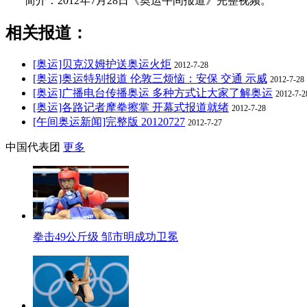
简介：2012年7月28日《奥运午间报道》完整视频。
相关报道：
[奥运]贝克汉姆护送奥运火炬
2012-7-28
[奥运]奥运特别报道 伦敦三烦恼：安保 交通 示威
2012-7-28
[奥运]广播电台传播奥运 多种方式让大家了解奥运
2012-7-2
[奥运]各路记者摩拳擦掌 开幕式报道就绪
2012-7-28
[午间奥运新闻]完整版 20120727
2012-7-27
中国代表团
更多
拳击49公斤级 邹市明成功卫冕