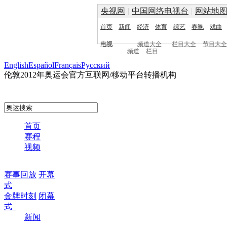
央视网
|
中国网络电视台
|
网站地
首页
新闻
经济
体育
综艺
春晚
戏曲
电视
频道大全
栏目大全
节目大全
频道
栏目
English
Español
Français
Pусский
伦敦2012年奥运会官方互联网/移动平台转播机构
首页
赛程
视频
赛事回放
开幕
式
金牌时刻
闭幕
式
新闻