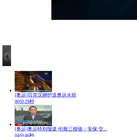
[奥运]贝克汉姆护送奥运火炬
00分29秒
[奥运]奥运特别报道 伦敦三烦恼：安保 交...
04分46秒