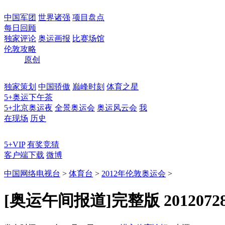
中国军团
世界诸强
项目盘点
每日回顾
独家评论
奥运画报
比赛场馆
伦敦攻略
原创
独家策划
中国骄傲
巅峰时刻
体育之星
5+奥运下午茶
5+北京奥运夜
全景奥运会
奥运风云会
我
在现场
历史
5+VIP
有奖竞猜
客户端下载
微博
中国网络电视台
>
体育台
>
2012年伦敦奥运会
>
[奥运午间报道]完整版 2012072