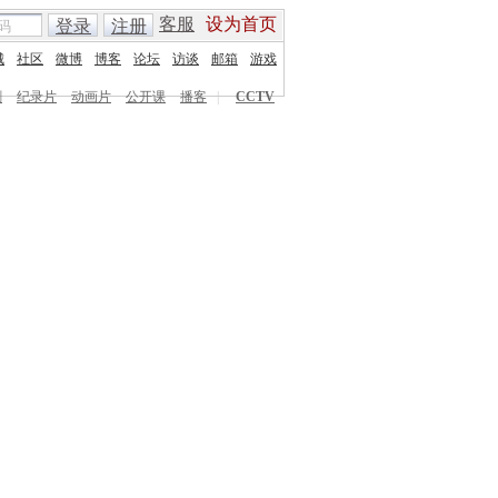
客服
设为首页
登录
注册
城
社区
微博
博客
论坛
访谈
邮箱
游戏
剧
纪录片
动画片
公开课
播客
|
CCTV