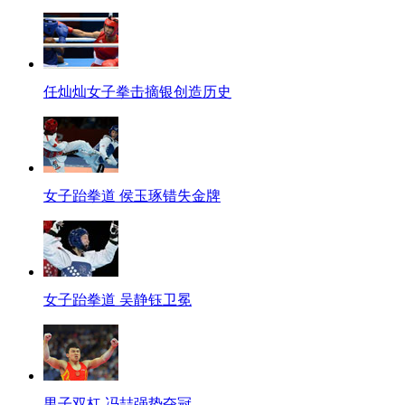
任灿灿女子拳击摘银创造历史
女子跆拳道 侯玉琢错失金牌
女子跆拳道 吴静钰卫冕
男子双杠 冯喆强势夺冠