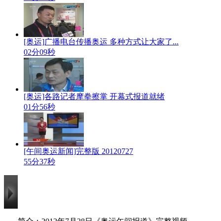
[奥运]广播电台传播奥运 多种方式让大家了...
02分09秒
[奥运]各路记者摩拳擦掌 开幕式报道就绪
01分56秒
[午间奥运新闻]完整版 20120727
55分37秒