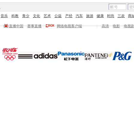
图
音乐
科教
青少
文化
艺术
公益
产经
汽车
旅游
健康
时尚
三农
商
直播中国
赛事直播
网络电视客户端
|
高清
电影
电视