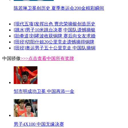
陈若琳卫冕创历史 夏季奥运会200金精彩瞬间
[现代五项]发挥出色 曹忠荣摘银创造历史
[跳水]男子10米跳台决赛
中国队遗憾摘银
[跆拳道]刘哮波收获铜牌 赛后向女友求婚
[田径]切阳什姐20公里竞走遗憾摘得铜牌
[田径]奥运男子五十公里竞走 中国队摘铜
中国骄傲
>>>点击查看中国所有奖牌
邹市明成功卫冕 中国再添一金
男子4X100 中国无缘决赛