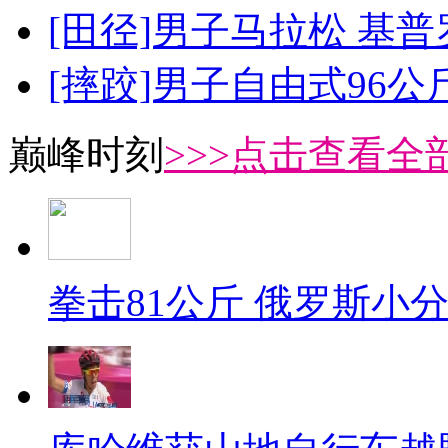
[田径]男子马拉松 基
[摔跤]男子自由式96公
巅峰时刻
>>>点击查看全部
拳击81公斤 俄罗斯小