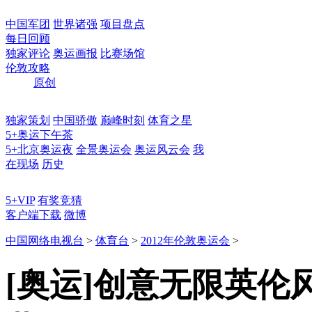
中国军团
世界诸强
项目盘点
每日回顾
独家评论
奥运画报
比赛场馆
伦敦攻略
原创
独家策划
中国骄傲
巅峰时刻
体育之星
5+奥运下午茶
5+北京奥运夜
全景奥运会
奥运风云会
我
在现场
历史
5+VIP
有奖竞猜
客户端下载
微博
中国网络电视台
>
体育台
>
2012年伦敦奥运会
>
[奥运]创意无限英伦风