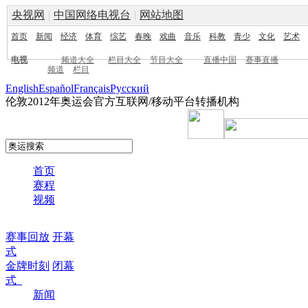
央视网
|
中国网络电视台
|
网站地图
首页
新闻
经济
体育
综艺
春晚
戏曲
音乐
科教
青少
文化
艺术
电视
频道大全
栏目大全
节目大全
直播中国
赛事直播
频道
栏目
English
Español
Français
Pусский
伦敦2012年奥运会官方互联网/移动平台转播机构
首页
赛程
视频
赛事回放
开幕
式
金牌时刻
闭幕
式
新闻