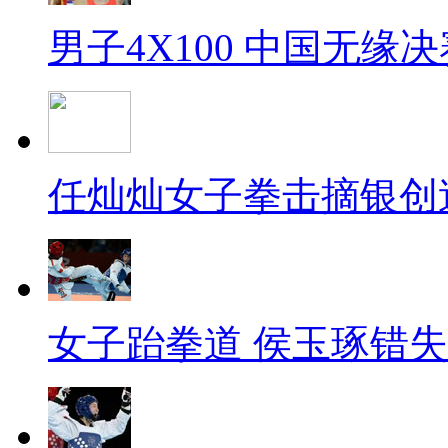
男子4X100 中国无缘决
任灿灿女子拳击摘银创
女子跆拳道 侯玉琢错