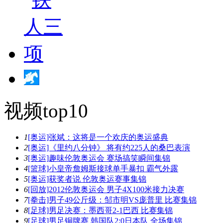
视频top10
1
[奥运]张斌：这将是一个欢庆的奥运盛典
2
[奥运]《里约八分钟》 将有约225人的桑巴表演
3
[奥运]趣味伦敦奥运会 赛场搞笑瞬间集锦
4
[篮球]小皇帝詹姆斯接球单手暴扣 霸气外露
5
[奥运]获奖者说 伦敦奥运赛事集锦
6
[回放]2012伦敦奥运会 男子4X100米接力决赛
7
[拳击]男子49公斤级：邹市明VS庞普里 比赛集锦
8
[足球]男足决赛：墨西哥2-1巴西 比赛集锦
9
[足球]男足铜牌赛 韩国队2:0日本队 全场集锦