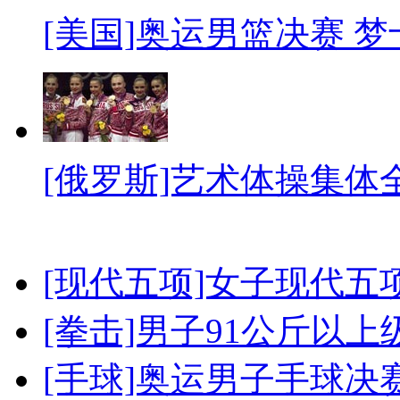
[美国]奥运男篮决赛 
[俄罗斯]艺术体操集体
[现代五项]女子现代五
[拳击]男子91公斤以上
[手球]奥运男子手球决