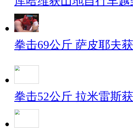
库哈维获山地自行车越
拳击69公斤 萨皮耶夫
拳击52公斤 拉米雷斯