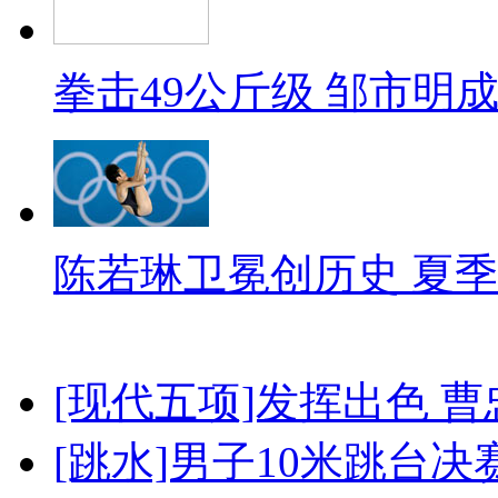
拳击49公斤级 邹市明
陈若琳卫冕创历史 夏季
[现代五项]发挥出色 
[跳水]男子10米跳台决