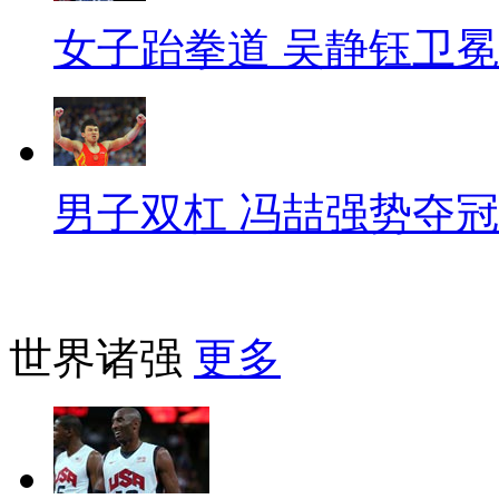
女子跆拳道 吴静钰卫冕
男子双杠 冯喆强势夺冠
世界诸强
更多