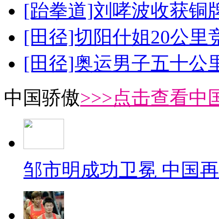
[跆拳道]刘哮波收获铜
[田径]切阳什姐20公
[田径]奥运男子五十公
中国骄傲
>>>点击查看中
邹市明成功卫冕 中国