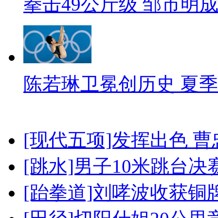
拳击49公斤级 邹市明
陈若琳卫冕创历史 夏季
[现代五项]发挥出色 
[跳水]男子10米跳台决
[跆拳道]刘哮波收获铜