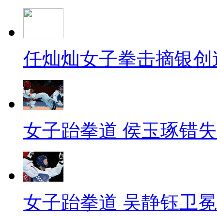
任灿灿女子拳击摘银创
女子跆拳道 侯玉琢错
女子跆拳道 吴静钰卫冕