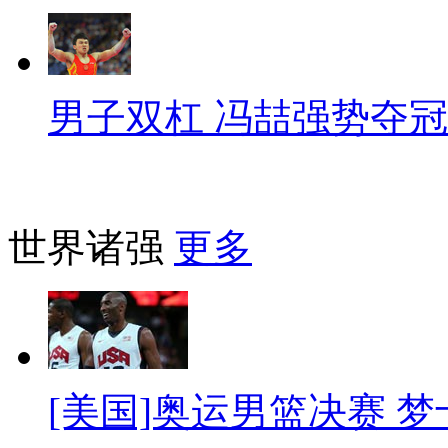
男子双杠 冯喆强势夺冠
世界诸强
更多
[美国]奥运男篮决赛 