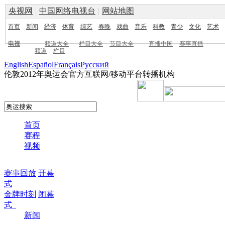
央视网
|
中国网络电视台
|
网站地图
首页
新闻
经济
体育
综艺
春晚
戏曲
音乐
科教
青少
文化
艺术
电视
频道大全
栏目大全
节目大全
直播中国
赛事直播
频道
栏目
English
Español
Français
Pусский
伦敦2012年奥运会官方互联网/移动平台转播机构
首页
赛程
视频
赛事回放
开幕
式
金牌时刻
闭幕
式
新闻