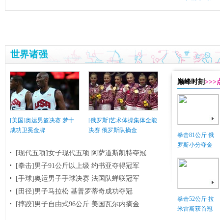
世界诸强
巅峰时刻
>>
[美国]奥运男篮决赛 梦十
[俄罗斯]艺术体操集体全能
成功卫冕金牌
决赛 俄罗斯队摘金
拳击81公斤 俄
罗斯小分夺金
[现代五项]女子现代五项 阿萨道斯凯特夺冠
[拳击]男子91公斤以上级 约书亚夺得冠军
[手球]奥运男子手球决赛 法国队蝉联冠军
[田径]男子马拉松 基普罗蒂奇成功夺冠
拳击52公斤 拉
[摔跤]男子自由式96公斤 美国瓦尔内摘金
米雷斯获首冠