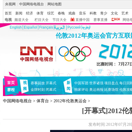
央视网
|
中国网络电视台
|
网站地图
首页
新闻
经济
体育
综艺
春晚
戏曲
音乐
科教
青少
文化
艺术
电视
频道大全
栏目大全
节目大全
直播中国
赛事直播
网络
English
Español
Français
Pусский
伦敦2012年奥运会官方互
首页
视
新
赛事回放
开幕式
中国军团
世界诸强
项目盘点
每日回
频
闻
赛程
金牌时刻
闭幕式
独家评论
奥运画报
比赛场馆
伦敦攻
中国网络电视台
>
体育台
>
2012年伦敦奥运会
>
[开幕式]201
发布时间:2012年07月28日 