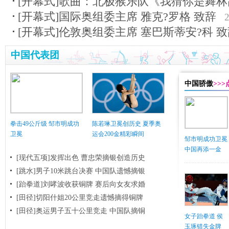
[开幕式]歌曲：北极猴乐队《我猜你是舞
[开幕式]国际奥组委主席 雅克?罗格 致辞
[开幕式]伦敦奥组委主席 塞巴斯蒂安?科 
中国代表团
中国骄傲
>>
拳击49公斤级 邹市明成功
陈若琳卫冕创历史 夏季奥
卫冕
运会200金精彩瞬间
邹市明成功卫冕
中国再添一金
[现代五项]发挥出色 曹忠荣摘银创造历史
[跳水]男子10米跳台决赛
中国队遗憾摘银
[跆拳道]刘哮波收获铜牌 赛后向女友求婚
[田径]切阳什姐20公里竞走遗憾摘得铜牌
[田径]奥运男子五十公里竞走 中国队摘铜
女子跆拳道 侯
玉琢错失金牌