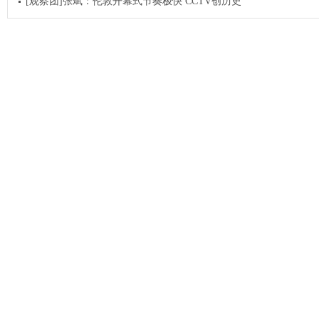
[观察团]张斌：伦敦开幕式节奏极快 CCTV创历史