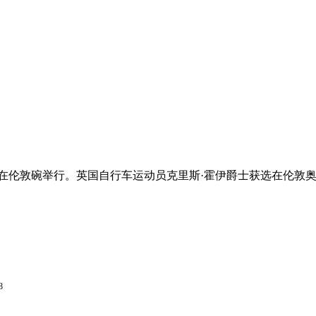
，在伦敦碗举行。英国自行车运动员克里斯·霍伊爵士获选在伦敦奥
8