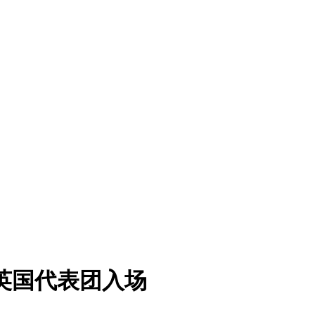
领英国代表团入场