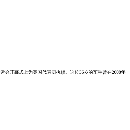
运会开幕式上为英国代表团执旗。这位36岁的车手曾在2008年