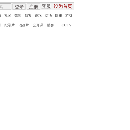
客服
设为首页
登录
注册
城
社区
微博
博客
论坛
访谈
邮箱
游戏
剧
纪录片
动画片
公开课
播客
|
CCTV