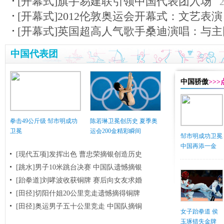
[开幕式]旗手易建联引领中国代表团入场
[开幕式]2012伦敦奥运会开幕式：文艺表演
[开幕式]英国超高人气歌手桑迪演唱：与主
中国代表团
中国骄傲
>>
拳击49公斤级 邹市明成功
陈若琳卫冕创历史 夏季奥
卫冕
运会200金精彩瞬间
邹市明成功卫冕
中国再添一金
[现代五项]发挥出色 曹忠荣摘银创造历史
[跳水]男子10米跳台决赛
中国队遗憾摘银
[跆拳道]刘哮波收获铜牌 赛后向女友求婚
[田径]切阳什姐20公里竞走遗憾摘得铜牌
[田径]奥运男子五十公里竞走 中国队摘铜
女子跆拳道 侯
玉琢错失金牌