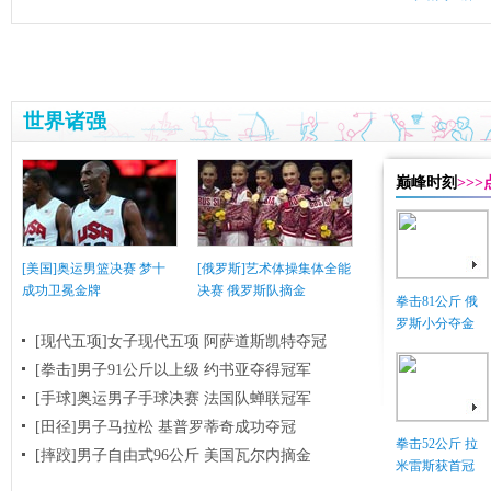
世界诸强
巅峰时刻
>>
[美国]奥运男篮决赛 梦十
[俄罗斯]艺术体操集体全能
成功卫冕金牌
决赛 俄罗斯队摘金
拳击81公斤 俄
罗斯小分夺金
[现代五项]女子现代五项 阿萨道斯凯特夺冠
[拳击]男子91公斤以上级 约书亚夺得冠军
[手球]奥运男子手球决赛 法国队蝉联冠军
[田径]男子马拉松 基普罗蒂奇成功夺冠
拳击52公斤 拉
[摔跤]男子自由式96公斤 美国瓦尔内摘金
米雷斯获首冠