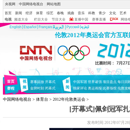
央视网
|
中国网络电视台
|
网站地图
首页
新闻
经济
体育
综艺
春晚
戏曲
音乐
科教
青少
文化
艺术
电视
频道大全
栏目大全
节目大全
直播中国
赛事直播
网络
English
Español
Français
Pусский
伦敦2012年奥运会官方互
首页
视
新
赛事回放
开幕式
中国军团
世界诸强
项目盘点
每日回
频
闻
赛程
金牌时刻
闭幕式
独家评论
奥运画报
比赛场馆
伦敦攻
中国网络电视台
>
体育台
>
2012年伦敦奥运会
>
[开幕式]佩剑冠军
发布时间:2012年07月28日 