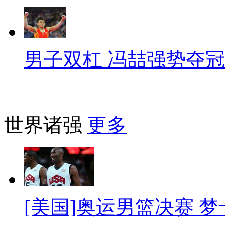
男子双杠 冯喆强势夺冠
世界诸强
更多
[美国]奥运男篮决赛 