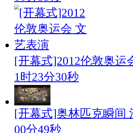
[开幕式]2012伦敦奥运
1时23分30秒
[开幕式]奥林匹克瞬间
00分49秒