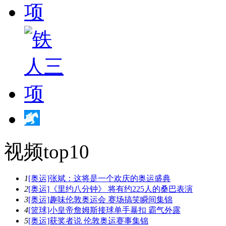
视频top10
1
[奥运]张斌：这将是一个欢庆的奥运盛典
2
[奥运]《里约八分钟》 将有约225人的桑巴表演
3
[奥运]趣味伦敦奥运会 赛场搞笑瞬间集锦
4
[篮球]小皇帝詹姆斯接球单手暴扣 霸气外露
5
[奥运]获奖者说 伦敦奥运赛事集锦