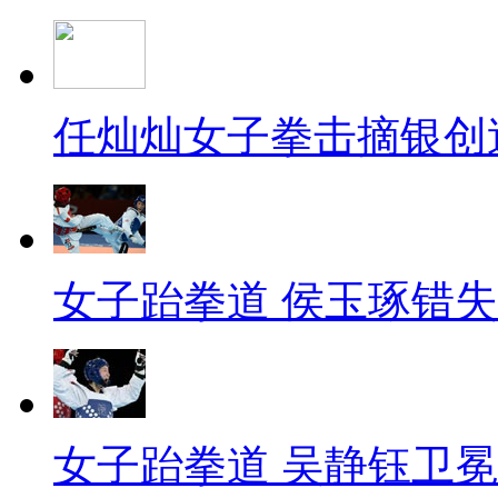
任灿灿女子拳击摘银创
女子跆拳道 侯玉琢错
女子跆拳道 吴静钰卫冕