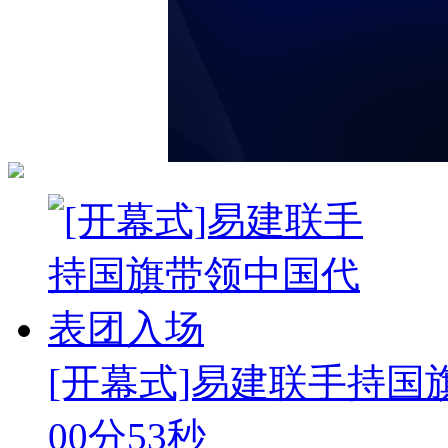
[开幕式]易建联手持
00分53秒