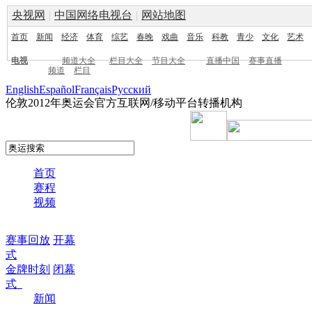
央视网
|
中国网络电视台
|
网站地图
首页
新闻
经济
体育
综艺
春晚
戏曲
音乐
科教
青少
文化
艺术
电视
频道大全
栏目大全
节目大全
直播中国
赛事直播
频道
栏目
English
Español
Français
Pусский
伦敦2012年奥运会官方互联网/移动平台转播机构
首页
赛程
视频
赛事回放
开幕
式
金牌时刻
闭幕
式
新闻