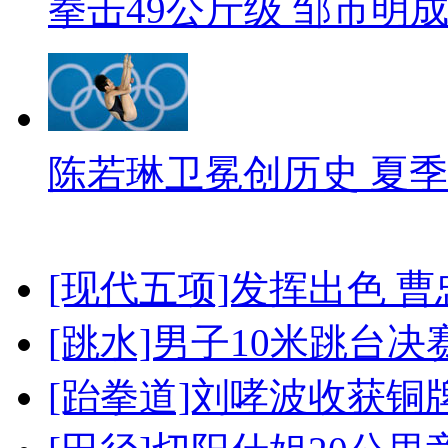
拳击49公斤级 邹市明
陈若琳卫冕创历史 夏季
[现代五项]发挥出色 
[跳水]男子10米跳台决
[跆拳道]刘哮波收获铜