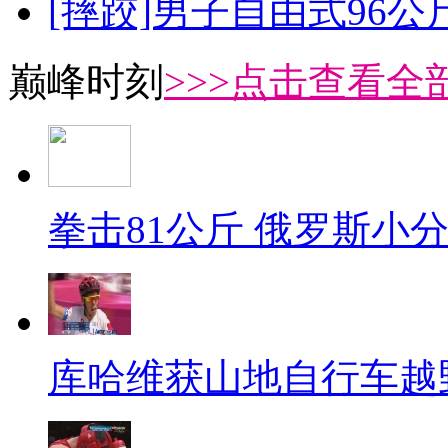
[摔跤]男子自由式96公
巅峰时刻
>>>点击查看全部
拳击81公斤 俄罗斯小
库哈维获山地自行车越