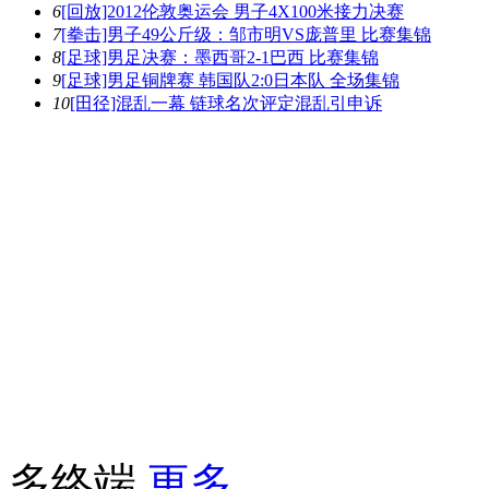
6
[回放]2012伦敦奥运会 男子4X100米接力决赛
7
[拳击]男子49公斤级：邹市明VS庞普里 比赛集锦
8
[足球]男足决赛：墨西哥2-1巴西 比赛集锦
9
[足球]男足铜牌赛 韩国队2:0日本队 全场集锦
10
[田径]混乱一幕 链球名次评定混乱引申诉
多终端
更多