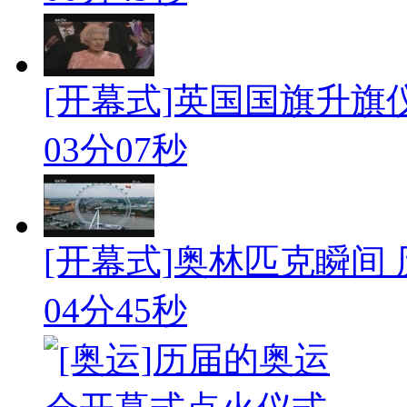
[开幕式]英国国旗升旗
03分07秒
[开幕式]奥林匹克瞬间
04分45秒