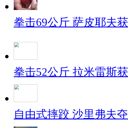
拳击69公斤 萨皮耶夫
拳击52公斤 拉米雷斯
自由式摔跤 沙里弗夫