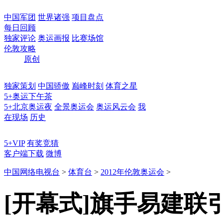
中国军团
世界诸强
项目盘点
每日回顾
独家评论
奥运画报
比赛场馆
伦敦攻略
原创
独家策划
中国骄傲
巅峰时刻
体育之星
5+奥运下午茶
5+北京奥运夜
全景奥运会
奥运风云会
我
在现场
历史
5+VIP
有奖竞猜
客户端下载
微博
中国网络电视台
>
体育台
>
2012年伦敦奥运会
>
[开幕式]旗手易建联