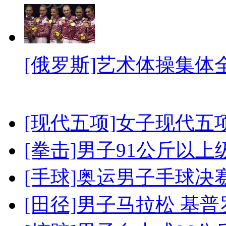
[俄罗斯]艺术体操集体
[现代五项]女子现代五
[拳击]男子91公斤以上
[手球]奥运男子手球决
[田径]男子马拉松 基