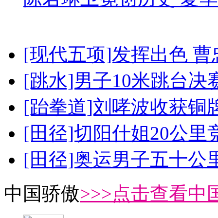
[现代五项]发挥出色 
[跳水]男子10米跳台决
[跆拳道]刘哮波收获铜
[田径]切阳什姐20公
[田径]奥运男子五十公
中国骄傲
>>>点击查看中