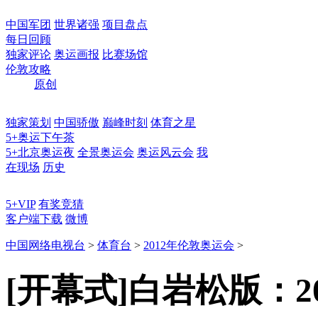
中国军团
世界诸强
项目盘点
每日回顾
独家评论
奥运画报
比赛场馆
伦敦攻略
原创
独家策划
中国骄傲
巅峰时刻
体育之星
5+奥运下午茶
5+北京奥运夜
全景奥运会
奥运风云会
我
在现场
历史
5+VIP
有奖竞猜
客户端下载
微博
中国网络电视台
>
体育台
>
2012年伦敦奥运会
>
[开幕式]白岩松版：