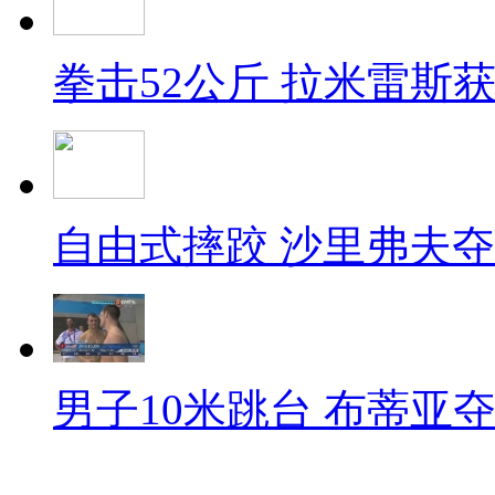
拳击52公斤 拉米雷斯
自由式摔跤 沙里弗夫
男子10米跳台 布蒂亚