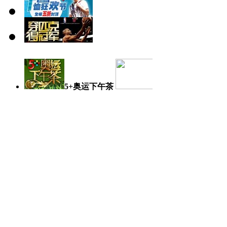
5+奥运下午茶
奥运日记