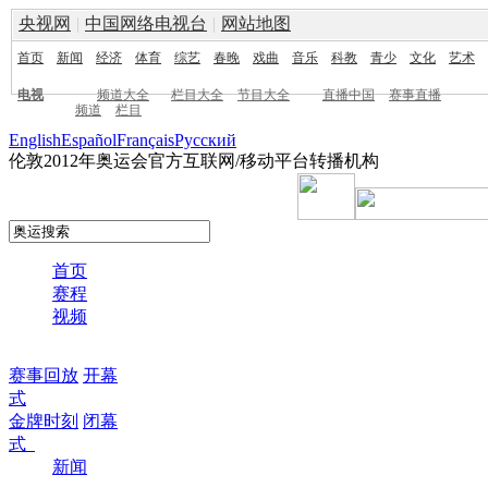
央视网
|
中国网络电视台
|
网站地图
首页
新闻
经济
体育
综艺
春晚
戏曲
音乐
科教
青少
文化
艺术
电视
频道大全
栏目大全
节目大全
直播中国
赛事直播
频道
栏目
English
Español
Français
Pусский
伦敦2012年奥运会官方互联网/移动平台转播机构
首页
赛程
视频
赛事回放
开幕
式
金牌时刻
闭幕
式
新闻