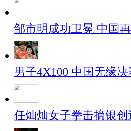
邹市明成功卫冕 中国
男子4X100 中国无缘决
任灿灿女子拳击摘银创