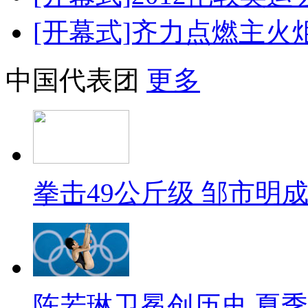
[开幕式]齐力点燃主火
中国代表团
更多
拳击49公斤级 邹市明
陈若琳卫冕创历史 夏季