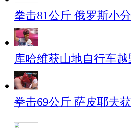
拳击81公斤 俄罗斯小
库哈维获山地自行车越
拳击69公斤 萨皮耶夫