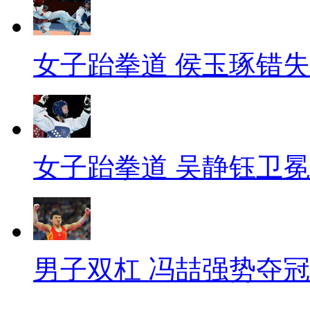
女子跆拳道 侯玉琢错
女子跆拳道 吴静钰卫冕
男子双杠 冯喆强势夺冠