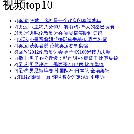
视频top10
1
[奥运]张斌：这将是一个欢庆的奥运盛典
2
[奥运]《里约八分钟》 将有约225人的桑巴表演
3
[奥运]趣味伦敦奥运会 赛场搞笑瞬间集锦
4
[篮球]小皇帝詹姆斯接球单手暴扣 霸气外露
5
[奥运]获奖者说 伦敦奥运赛事集锦
6
[回放]2012伦敦奥运会 男子4X100米接力决赛
7
[拳击]男子49公斤级：邹市明VS庞普里 比赛集锦
8
[足球]男足决赛：墨西哥2-1巴西 比赛集锦
9
[足球]男足铜牌赛 韩国队2:0日本队 全场集锦
10
[田径]混乱一幕 链球名次评定混乱引申诉