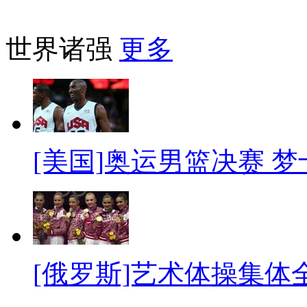
世界诸强
更多
[美国]奥运男篮决赛 
[俄罗斯]艺术体操集体