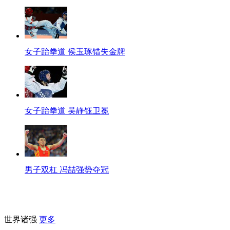
女子跆拳道 侯玉琢错失金牌
女子跆拳道 吴静钰卫冕
男子双杠 冯喆强势夺冠
世界诸强
更多