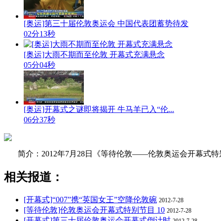
[奥运]第三十届伦敦奥运会 中国代表团蓄势待发
02分13秒
[奥运]大雨不期而至伦敦 开幕式充满悬念
05分04秒
[奥运]开幕式之谜即将揭开 牛马羊已入“伦...
06分37秒
简介：2012年7月28日《等待伦敦——伦敦奥运会开幕式特
相关报道：
[开幕式]“007”携“英国女王”空降伦敦碗
2012-7-28
[等待伦敦]伦敦奥运会开幕式特别节目 10
2012-7-28
[开幕式]第三十届伦敦奥运会开幕式倒计时
2012-7-28