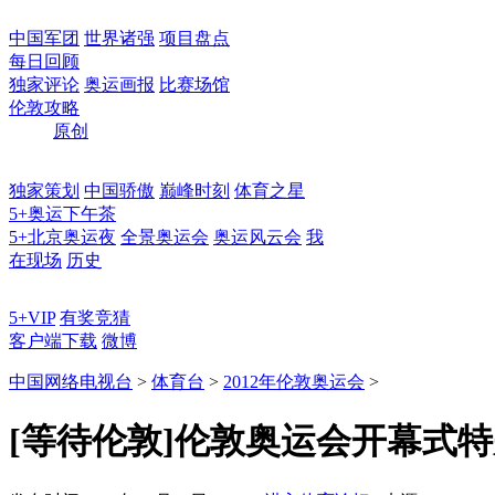
中国军团
世界诸强
项目盘点
每日回顾
独家评论
奥运画报
比赛场馆
伦敦攻略
原创
独家策划
中国骄傲
巅峰时刻
体育之星
5+奥运下午茶
5+北京奥运夜
全景奥运会
奥运风云会
我
在现场
历史
5+VIP
有奖竞猜
客户端下载
微博
中国网络电视台
>
体育台
>
2012年伦敦奥运会
>
[等待伦敦]伦敦奥运会开幕式特别