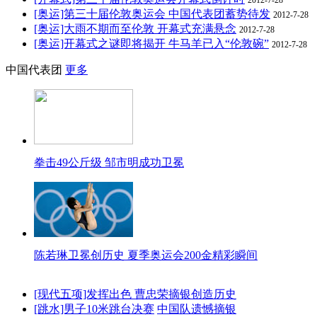
[奥运]第三十届伦敦奥运会 中国代表团蓄势待发
2012-7-28
[奥运]大雨不期而至伦敦 开幕式充满悬念
2012-7-28
[奥运]开幕式之谜即将揭开 牛马羊已入“伦敦碗”
2012-7-28
中国代表团
更多
拳击49公斤级 邹市明成功卫冕
陈若琳卫冕创历史 夏季奥运会200金精彩瞬间
[现代五项]发挥出色 曹忠荣摘银创造历史
[跳水]男子10米跳台决赛
中国队遗憾摘银