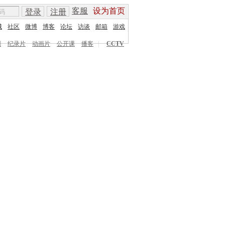
客服
设为首页
登录
注册
城
社区
微博
博客
论坛
访谈
邮箱
游戏
剧
纪录片
动画片
公开课
播客
|
CCTV