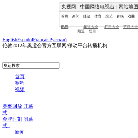
央视网
|
中国网络电视台
|
网站地
首页
新闻
经济
体育
综艺
春晚
戏曲
电视
频道大全
栏目大全
节目大全
频道
栏目
English
Español
Français
Pусский
伦敦2012年奥运会官方互联网/移动平台转播机构
首页
赛程
视频
赛事回放
开幕
式
金牌时刻
闭幕
式
新闻