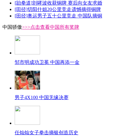
[跆拳道]刘哮波收获铜牌 赛后向女友求婚
[田径]切阳什姐20公里竞走遗憾摘得铜牌
[田径]奥运男子五十公里竞走 中国队摘铜
中国骄傲
>>>点击查看中国所有奖牌
邹市明成功卫冕 中国再添一金
男子4X100 中国无缘决赛
任灿灿女子拳击摘银创造历史