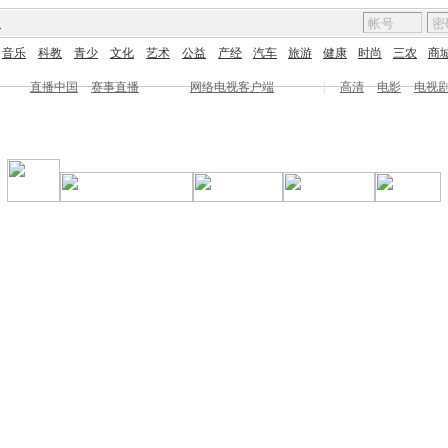
图
音乐
科教
青少
文化
艺术
公益
产经
汽车
旅游
健康
时尚
三农
商
直播中国
赛事直播
网络电视客户端
|
高清
电影
电视