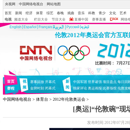
央视网
|
中国网络电视台
|
网站地图
首页
新闻
经济
体育
综艺
春晚
戏曲
音乐
科教
青少
文化
艺术
电视
频道大全
栏目大全
节目大全
直播中国
赛事直播
网络
English
Español
Français
Pусский
伦敦2012年奥运会官方互
首页
视
新
赛事回放
开幕式
中国军团
世界诸强
项目盘点
每日回
频
闻
赛程
金牌时刻
闭幕式
独家评论
奥运画报
比赛场馆
伦敦攻
中国网络电视台
>
体育台
>
2012年伦敦奥运会
>
[奥运]“伦敦碗”
发布时间:2012年07月28日 