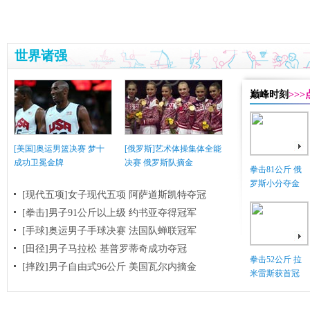
世界诸强
巅峰时刻
>>
[美国]奥运男篮决赛 梦十
[俄罗斯]艺术体操集体全能
成功卫冕金牌
决赛 俄罗斯队摘金
拳击81公斤 俄
罗斯小分夺金
[现代五项]女子现代五项 阿萨道斯凯特夺冠
[拳击]男子91公斤以上级 约书亚夺得冠军
[手球]奥运男子手球决赛 法国队蝉联冠军
[田径]男子马拉松 基普罗蒂奇成功夺冠
拳击52公斤 拉
[摔跤]男子自由式96公斤 美国瓦尔内摘金
米雷斯获首冠