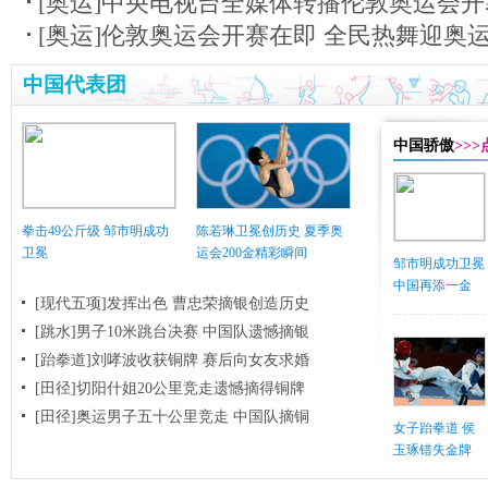
[奥运]中央电视台全媒体转播伦敦奥运会开
[奥运]伦敦奥运会开赛在即 全民热舞迎奥
中国代表团
中国骄傲
>>
拳击49公斤级 邹市明成功
陈若琳卫冕创历史 夏季奥
卫冕
运会200金精彩瞬间
邹市明成功卫冕
中国再添一金
[现代五项]发挥出色 曹忠荣摘银创造历史
[跳水]男子10米跳台决赛
中国队遗憾摘银
[跆拳道]刘哮波收获铜牌 赛后向女友求婚
[田径]切阳什姐20公里竞走遗憾摘得铜牌
[田径]奥运男子五十公里竞走 中国队摘铜
女子跆拳道 侯
玉琢错失金牌