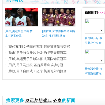
巅峰时刻
>>
[美国]奥运男篮决赛 梦十
[俄罗斯]艺术体操集体全能
成功卫冕金牌
决赛 俄罗斯队摘金
拳击81公斤 俄
罗斯小分夺金
[现代五项]女子现代五项 阿萨道斯凯特夺冠
[拳击]男子91公斤以上级 约书亚夺得冠军
[手球]奥运男子手球决赛 法国队蝉联冠军
[田径]男子马拉松 基普罗蒂奇成功夺冠
拳击52公斤 拉
[摔跤]男子自由式96公斤 美国瓦尔内摘金
米雷斯获首冠
搜索更多
奥运梦想盛典
齐秦
的新闻