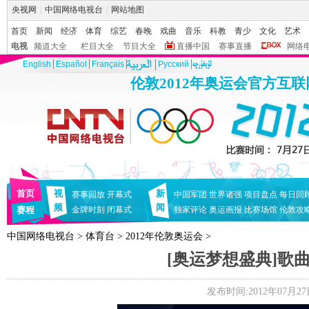
央视网
|
中国网络电视台
|
网站地图
首页
新闻
经济
体育
综艺
春晚
戏曲
音乐
科教
青少
文化
艺术
电视
频道大全
栏目大全
节目大全
直播中国
赛事直播
网络
English
Español
Français
Pусский
伦敦2012年奥运会官方互
首页
视
新
赛事回放
开幕式
中国军团
世界诸强
项目盘点
每日回
频
闻
赛程
金牌时刻
闭幕式
独家评论
奥运画报
比赛场馆
伦敦攻
中国网络电视台
>
体育台
>
2012年伦敦奥运会
>
[奥运梦想盛典]歌
发布时间:2012年07月27日 