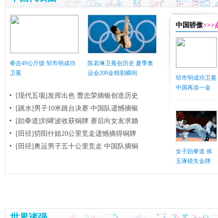
中国骄傲
>>
拳击49公斤级 邹市明成功
陈若琳卫冕创历史 夏季奥
卫冕
运会200金精彩瞬间
邹市明成功卫冕
中国再添一金
[现代五项]发挥出色 曹忠荣摘银创造历史
[跳水]男子10米跳台决赛
中国队遗憾摘银
[跆拳道]刘哮波收获铜牌 赛后向女友求婚
[田径]切阳什姐20公里竞走遗憾摘得铜牌
[田径]奥运男子五十公里竞走 中国队摘铜
女子跆拳道 侯
玉琢错失金牌
世界诸强