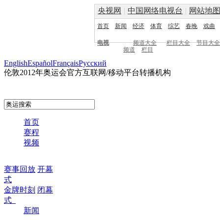
央视网
|
中国网络电视台
|
网站地
首页
新闻
经济
体育
综艺
春晚
戏曲
电视
频道大全
栏目大全
节目大全
频道
栏目
English
Español
Français
Pусский
伦敦2012年奥运会官方互联网/移动平台转播机构
首页
赛程
视频
赛事回放
开幕
式
金牌时刻
闭幕
式
新闻