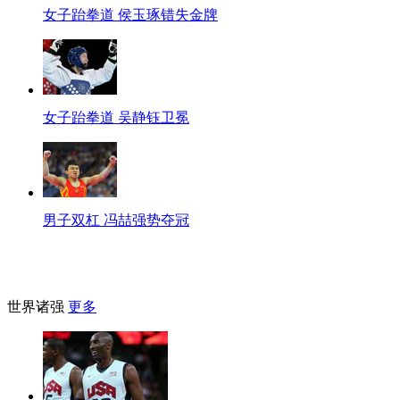
女子跆拳道 侯玉琢错失金牌
女子跆拳道 吴静钰卫冕
男子双杠 冯喆强势夺冠
世界诸强
更多