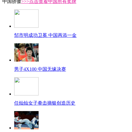
中国骄傲
>>>点击查看中国所有奖牌
邹市明成功卫冕 中国再添一金
男子4X100 中国无缘决赛
任灿灿女子拳击摘银创造历史