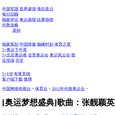
中国军团
世界诸强
项目盘点
每日回顾
独家评论
奥运画报
比赛场馆
伦敦攻略
原创
独家策划
中国骄傲
巅峰时刻
体育之星
5+奥运下午茶
5+北京奥运夜
全景奥运会
奥运风云会
我
在现场
历史
5+VIP
有奖竞猜
客户端下载
微博
中国网络电视台
>
体育台
>
2012年伦敦奥运会
>
[奥运梦想盛典]歌曲：张靓颖