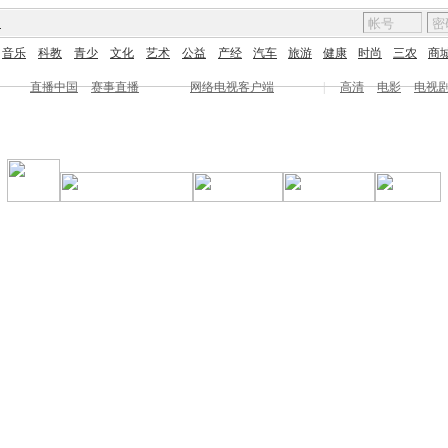
图
音乐
科教
青少
文化
艺术
公益
产经
汽车
旅游
健康
时尚
三农
商
直播中国
赛事直播
网络电视客户端
|
高清
电影
电视