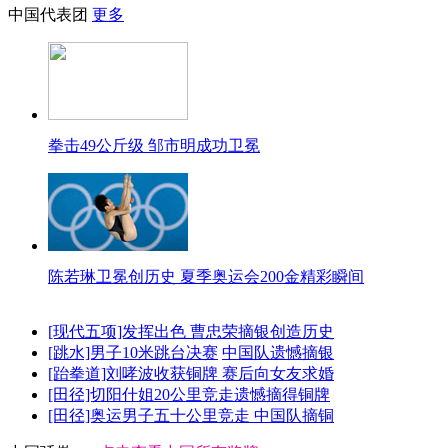
中国代表团
更多
拳击49公斤级 邹市明成功卫冕
陈若琳卫冕创历史 夏季奥运会200金精彩瞬间
[现代五项]发挥出色 曹忠荣摘银创造历史
[跳水]男子10米跳台决赛
中国队遗憾摘银
[跆拳道]刘哮波收获铜牌 赛后向女友求婚
[田径]切阳什姐20公里竞走遗憾摘得铜牌
[田径]奥运男子五十公里竞走 中国队摘铜