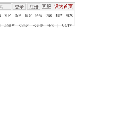
客服
设为首页
登录
注册
城
社区
微博
博客
论坛
访谈
邮箱
游戏
剧
纪录片
动画片
公开课
播客
|
CCTV