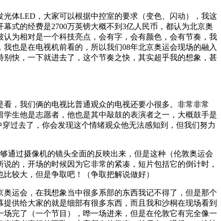
光体LED，大家可以根据中控室的要求（变色、闪动），我这
式的经费是2700万英镑大概不到3亿人民币，都认为北京奥
次被认为相对是一个科技亮点，会有字，会有颜色，会有节奏，我
，我也是在电视机前看的，所以我们08年北京奥运会现场的融入
特别快，一下就进去了，这个节奏之快，其实超乎我的想象，甚
是看，我们俩的电视比普通观众的电视还要小很多。非常非常
留学生他是志愿者，他也是其中敲鼓的表演者之一，大概鼓手是
当中穿过去了，你会发现这个情绪观众他无法感知到，但我们努力
能够通过摄像机的镜头全面的反映出来，但是这种（伦敦奥运会
所说的，开场的时候因为它非常的紧凑，短片包括它的倒计时，
也比较大，但是争取吧！（争取把解说做好）
京奥运会，在我想象当中很多系部的东西我记不得了，但是那个
幕提供给大家的就是细部有很多东西，而且我和沙桐在现场看到
一场完了（一个节目），哗一场进来，但是在伦敦它有完全像一