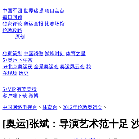
中国军团
世界诸强
项目盘点
每日回顾
独家评论
奥运画报
比赛场馆
伦敦攻略
原创
独家策划
中国骄傲
巅峰时刻
体育之星
5+奥运下午茶
5+北京奥运夜
全景奥运会
奥运风云会
我
在现场
历史
5+VIP
有奖竞猜
客户端下载
微博
中国网络电视台
>
体育台
>
2012年伦敦奥运会
>
[奥运]张斌：导演艺术范十足 