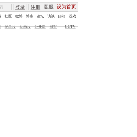
客服
设为首页
登录
注册
城
社区
微博
博客
论坛
访谈
邮箱
游戏
剧
纪录片
动画片
公开课
播客
|
CCTV