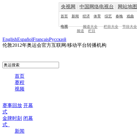
央视网
|
中国网络电视台
|
网站地
首页
新闻
经济
体育
综艺
春晚
戏曲
电视
频道大全
栏目大全
节目大全
频道
栏目
English
Español
Français
Pусский
伦敦2012年奥运会官方互联网/移动平台转播机构
首页
赛程
视频
赛事回放
开幕
式
金牌时刻
闭幕
式
新闻