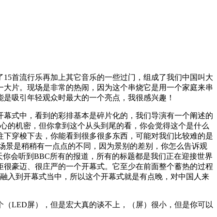
15首流行乐再加上其它音乐的一些过门，组成了我们中国叫大
一大片。现场是非常的热闹，因为这个串烧它是用一个家庭来串
能是吸引年轻观众时最大的一个亮点，我很感兴趣！
开幕式中，看到的彩排基本是碎片化的，我们导演有一个阐述的
核心的机密，但你拿到这个从头到尾的看，你会觉得这个是什么
往下穿梭下去，你能看到很多很多东西，可能对我们比较难的是
场景是稍稍有一点点的不同，因为景别的差别，你怎么告诉观
今天你会听到BBC所有的报道，所有的标题都是我们正在迎接世界
矩很豪迈、很庄严的一个开幕式。它至少在前面整个蓄热的过程
式融入到开幕式当中，所以这个开幕式就是有点晚，对中国人来
（LED屏），但是宏大真的谈不上，（屏）很小，但是你可以