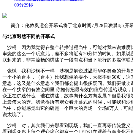
00分29秒
简介：伦敦奥运会开幕式将于北京时间7月28日凌晨4点
与北京迥然不同的开幕式
沙桐：因为我觉得在整个转播过程当中，可能对我来说难度比
串烧的这么一个玩意儿，差不多将近有20分钟的时间。如果
联起来的，非常流畅的讲述了一段有点和当下流行的多媒体联
张斌：我和沙桐不一样，沙桐是解说过温哥华冬奥会的开幕式
一个小的台本，（台本）比我想像的要小，大概不到50页，这
意思，这又是什么意思？我们都会提出很多疑问。我们要做功
在一个狭窄的有效空间里 你如何把最有效的信息传递给观众
众正在讲述什么，谁在讲述，故事向什么方向发展？但是我很赏的
上最伟大的秀。我觉得所有观众看开幕式的时候，可能我和沙
当中，你能感觉出它的确是一个巨大的秀场，全场8万人，可
说太晚了。
沙桐：对，其实我们去那看到现场，我们一直再等传统意义上
看到观众席上每个观众席它都有一个LED灯在跟着节奏变化不