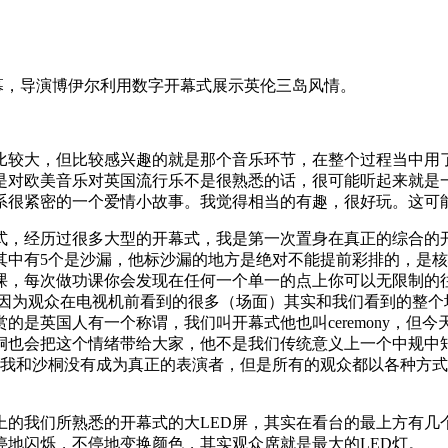
开幕，导演博伊尔利用数字开幕式展示英伦三岛风情。
较大，但比较感兴趣的就是那个音乐环节，在整个过程当中用了
说是对欧美音乐对英国流行乐不是很熟悉的话，很可能听起来就是
系很紧密的一个爱情小故事。我觉得相当的有趣，很好玩。这可
，经历过很多大型的开幕式，我是第一次置身在真正的综合的
其中有5个是沙漏，他标沙漏的地方是绝对不能提前彩排的，是
课，每次做功课你会发现在任何一个单一的点上你可以无限制的
，因为观众在电视机前看到的很多（场面）其实和我们看到的整个
是英国人有一个称谓，我们叫开幕式他也叫ceremony，但
桐也会把这个情绪带给大家，他不是我们传统意义上一个中规中
能我和沙桐没有成为真正的表演者，但是所有的观众都以各种方
的我们所熟悉的开幕式的大LED屏，其实在看台的最上方有几个
停地闪烁，不停地变换颜色，其实观众席就是最大的LED灯。