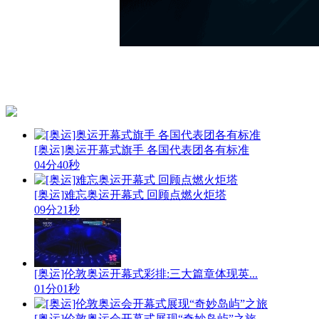
[奥运]奥运开幕式旗手 各国代表团各有标准
04分40秒
[奥运]难忘奥运开幕式 回顾点燃火炬塔
09分21秒
[奥运]伦敦奥运开幕式彩排:三大篇章体现英...
01分01秒
[奥运]伦敦奥运会开幕式展现“奇妙岛屿”之旅