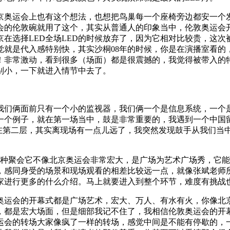
京奥运会上也有这个想法，也想把鸟巢每一个座椅旁边都安一个发
的伦敦碗就用了这个，其实从普通人的印象当中，伦敦奥运会开幕
在选择LED全场LED的时候放弃了，因为它相对比较贵，这
就是代入感特别快，其实沙桐08年的时候，你是在演播室看的
！非常激动，看到很多（场面）都是很震撼的，我觉得被带入的
别小，一下就进入情节中去了。
们俩面前只有一个小的监视器，我们俩一个是信息系统，一个
一个例子，就在第一场当中，鼓是非常重要的，我遇到一个中国
是在第二层，其实离现场有一点儿远了，我突然发现鼓手从我们
这种聚会它不像北京奥运会非常宏大，是广场为艺术广场秀，它
，感同身受的场景和现场观看的相差比较远一点，就像张斌老师
家进行更多的什么介绍。马上就要进入到整个环节，难度有挑战
运会的开幕式都是广场艺术，宏大、万人、有水有火，你像北
，都是宏大场面，但是细部我记不住了，我相信伦敦奥运会的开
运会的转场大家像疯了一样的转场，感觉中间是不能有停歇的，