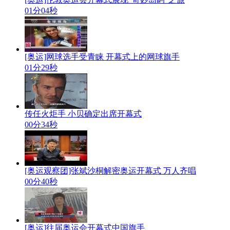
01分04秒
[奥运]网球选手受青睐 开幕式上的网球旗手
01分29秒
传任火炬手 小贝确定出席开幕式
00分34秒
[奥运观察团]张斌沙桐解密奥运开幕式 万人齐唱
00分40秒
[奥运]往届奥运会开幕式中国旗手