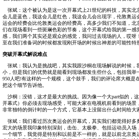
张斌：这个被认为是这一次开幕式上21世纪的科技，其实北
会儿是蓝色，我这会儿是红色，我这会儿会出现字，伦敦奥运会
运会的经费会比伦敦奥运会的经费高，高多少我们不知道，北京
们在现场看到一些斑斓色彩的节奏，这个开幕式给我的第一感觉
感，我们两个其实还是观众的感觉，我问过去现场的人，哎呀
至在我们准备词的时候都发现刚开场的时候出神差的可能性特
突破开幕式解说难点
张斌：我认为是挑战吧，其实我跟沙桐在现场解说的时候，我
小，但是我们的优势就是能看到现场都发生些什么，包括我举
950人吧!有这样的一个规模，这个鼓手，我们的评论席大概
把这个细节告诉他。
沙桐：没错，这才是最大的挑战。因为像一个大part似的，
开幕式）你必须去现场感受，可能大家在电视机前看到的场景
非常独特的倒计时的一个方式，它基本上没留出什么时间给大
张斌：我们看过历次奥运会的开幕式，其实我们都觉得好多奥
宏大的场景我印象特别深刻，击缶、太极拳、包括运动员入场
一个细节，我觉得是特别和以前是不一样的，就是以前北京奥