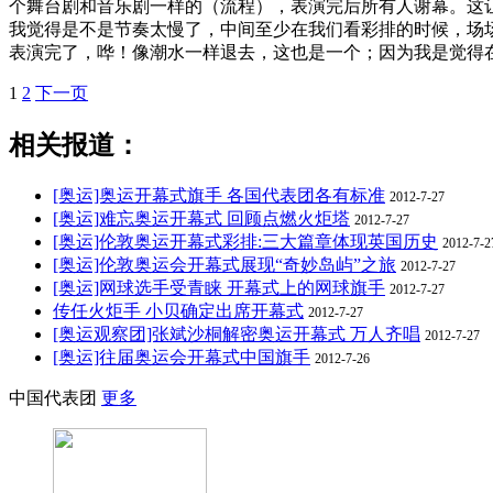
个舞台剧和音乐剧一样的（流程），表演完后所有人谢幕。这
我觉得是不是节奏太慢了，中间至少在我们看彩排的时候，场
表演完了，哗！像潮水一样退去，这也是一个；因为我是觉得
1
2
下一页
相关报道：
[奥运]奥运开幕式旗手 各国代表团各有标准
2012-7-27
[奥运]难忘奥运开幕式 回顾点燃火炬塔
2012-7-27
[奥运]伦敦奥运开幕式彩排:三大篇章体现英国历史
2012-7-2
[奥运]伦敦奥运会开幕式展现“奇妙岛屿”之旅
2012-7-27
[奥运]网球选手受青睐 开幕式上的网球旗手
2012-7-27
传任火炬手 小贝确定出席开幕式
2012-7-27
[奥运观察团]张斌沙桐解密奥运开幕式 万人齐唱
2012-7-27
[奥运]往届奥运会开幕式中国旗手
2012-7-26
中国代表团
更多