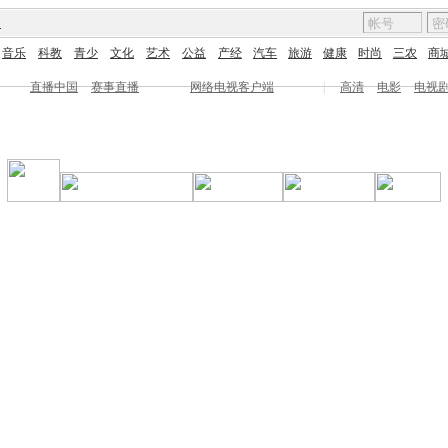
图
音乐
科教
青少
文化
艺术
公益
产经
汽车
旅游
健康
时尚
三农
商
直播中国
赛事直播
网络电视客户端
|
高清
电影
电视