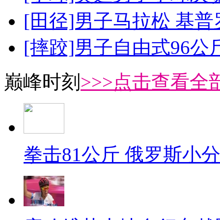
[田径]男子马拉松 基
[摔跤]男子自由式96公
巅峰时刻
>>>点击查看全部
拳击81公斤 俄罗斯小