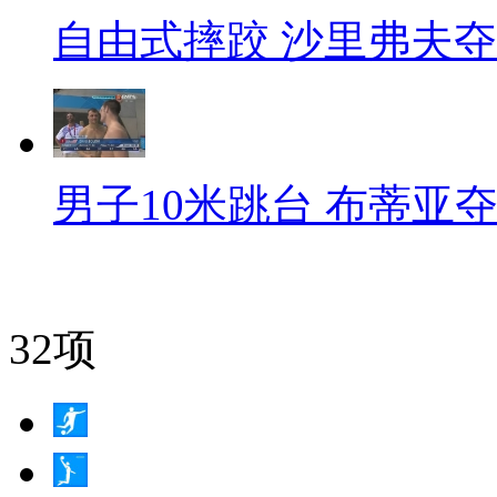
自由式摔跤 沙里弗夫
男子10米跳台 布蒂亚
32项