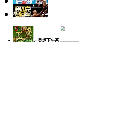
5+奥运下午茶
奥运日记