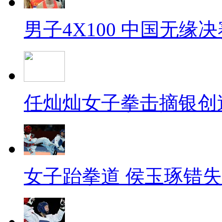
男子4X100 中国无缘决
任灿灿女子拳击摘银创
女子跆拳道 侯玉琢错