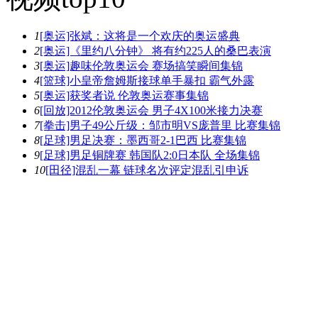
1
[奥运]张斌：这将是一个欢庆的奥运盛典
2
[奥运]《里约八分钟》 将有约225人的桑巴表演
3
[奥运]趣味伦敦奥运会 赛场搞笑瞬间集锦
4
[篮球]小皇帝詹姆斯接球单手暴扣 霸气外露
5
[奥运]获奖者说 伦敦奥运赛事集锦
6
[回放]2012伦敦奥运会 男子4X100米接力决赛
7
[拳击]男子49公斤级：邹市明VS庞普里 比赛集锦
8
[足球]男足决赛：墨西哥2-1巴西 比赛集锦
9
[足球]男足铜牌赛 韩国队2:0日本队 全场集锦
10
[田径]混乱一幕 链球名次评定混乱引申诉