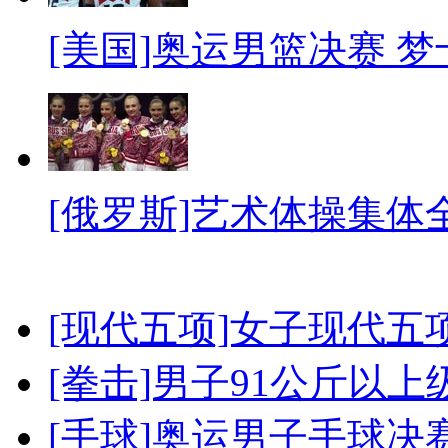
[美国]奥运男篮决赛 
[俄罗斯]艺术体操集体
[现代五项]女子现代五
[拳击]男子91公斤以上
[手球]奥运男子手球决