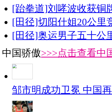
[跆拳道]刘哮波收获铜
[田径]切阳什姐20公
[田径]奥运男子五十公
中国骄傲
>>>点击查看中
邹市明成功卫冕 中国