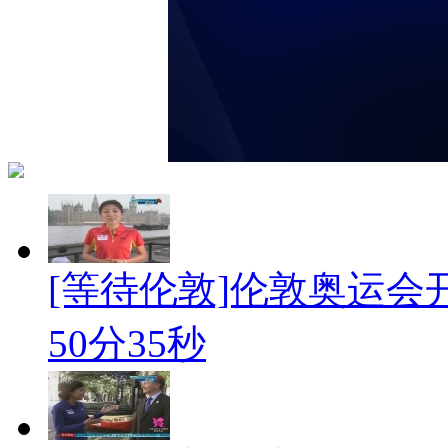
[等待伦敦]伦敦奥运会
50分35秒