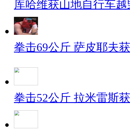
库哈维获山地自行车越
拳击69公斤 萨皮耶夫
拳击52公斤 拉米雷斯