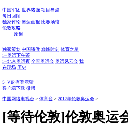
中国军团
世界诸强
项目盘点
每日回顾
独家评论
奥运画报
比赛场馆
伦敦攻略
原创
独家策划
中国骄傲
巅峰时刻
体育之星
5+奥运下午茶
5+北京奥运夜
全景奥运会
奥运风云会
我
在现场
历史
5+VIP
有奖竞猜
客户端下载
微博
中国网络电视台
>
体育台
>
2012年伦敦奥运会
>
[等待伦敦]伦敦奥运