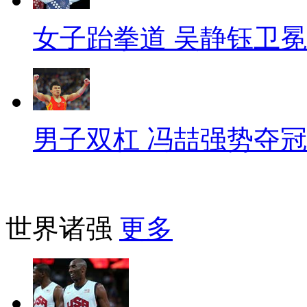
女子跆拳道 吴静钰卫冕
男子双杠 冯喆强势夺冠
世界诸强
更多