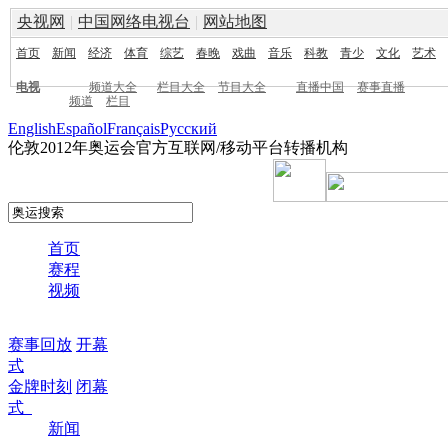
央视网
|
中国网络电视台
|
网站地图
首页
新闻
经济
体育
综艺
春晚
戏曲
音乐
科教
青少
文化
艺术
电视
频道大全
栏目大全
节目大全
直播中国
赛事直播
频道
栏目
English
Español
Français
Pусский
伦敦2012年奥运会官方互联网/移动平台转播机构
首页
赛程
视频
赛事回放
开幕
式
金牌时刻
闭幕
式
新闻