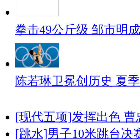
拳击49公斤级 邹市明
陈若琳卫冕创历史 夏季
[现代五项]发挥出色 
[跳水]男子10米跳台决