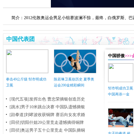
简介：2012伦敦奥运会男足小组赛波澜不惊，最终，白俄罗斯、
中国代表团
中国骄傲
>>
拳击49公斤级 邹市明成功
陈若琳卫冕创历史 夏季奥
卫冕
运会200金精彩瞬间
邹市明成功卫冕
中国再添一金
[现代五项]发挥出色 曹忠荣摘银创造历史
[跳水]男子10米跳台决赛
中国队遗憾摘银
[跆拳道]刘哮波收获铜牌 赛后向女友求婚
[田径]切阳什姐20公里竞走遗憾摘得铜牌
[田径]奥运男子五十公里竞走 中国队摘铜
女子跆拳道 侯