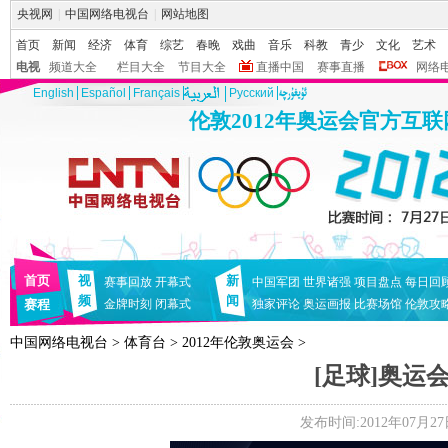
央视网
|
中国网络电视台
|
网站地图
首页
新闻
经济
体育
综艺
春晚
戏曲
音乐
科教
青少
文化
艺术
电视
频道大全
栏目大全
节目大全
直播中国
赛事直播
网络
English
Español
Français
Pусский
伦敦2012年奥运会官方互
首页
视
新
赛事回放
开幕式
中国军团
世界诸强
项目盘点
每日回
频
闻
赛程
金牌时刻
闭幕式
独家评论
奥运画报
比赛场馆
伦敦攻
中国网络电视台
>
体育台
>
2012年伦敦奥运会
>
[足球]奥运
发布时间:2012年07月27日 