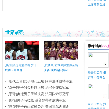
玉琢错失金牌
世界诸强
巅峰时刻
>>
[美国]奥运男篮决赛 梦十
[俄罗斯]艺术体操集体全能
成功卫冕金牌
决赛 俄罗斯队摘金
拳击81公斤 俄
罗斯小分夺金
[现代五项]女子现代五项 阿萨道斯凯特夺冠
[拳击]男子91公斤以上级 约书亚夺得冠军
[手球]奥运男子手球决赛 法国队蝉联冠军
[田径]男子马拉松 基普罗蒂奇成功夺冠
拳击52公斤 拉
[摔跤]男子自由式96公斤 美国瓦尔内摘金