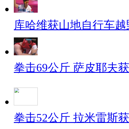
库哈维获山地自行车越
拳击69公斤 萨皮耶夫
拳击52公斤 拉米雷斯