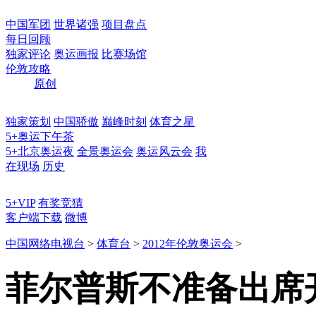
中国军团
世界诸强
项目盘点
每日回顾
独家评论
奥运画报
比赛场馆
伦敦攻略
原创
独家策划
中国骄傲
巅峰时刻
体育之星
5+奥运下午茶
5+北京奥运夜
全景奥运会
奥运风云会
我
在现场
历史
5+VIP
有奖竞猜
客户端下载
微博
中国网络电视台
>
体育台
>
2012年伦敦奥运会
>
菲尔普斯不准备出席