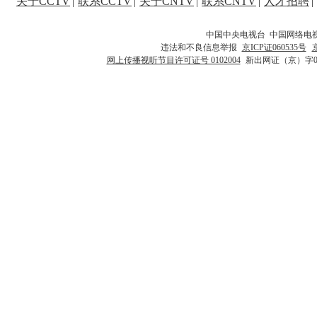
关于CCTV
|
联系CCTV
|
关于CNTV
|
联系CNTV
|
人才招聘
|
中国中央电视台 中国网络电
违法和不良信息举报
京ICP证060535号
网上传播视听节目许可证号 0102004
新出网证（京）字0