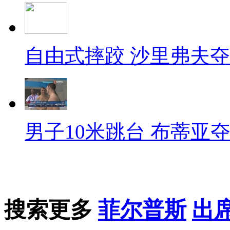
自由式摔跤 沙里弗夫
男子10米跳台 布蒂亚
搜索更多
菲尔普斯
出