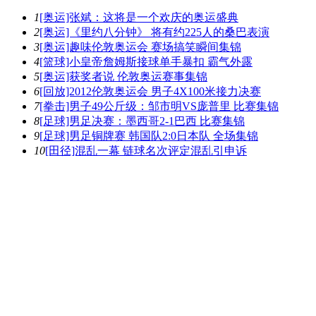
1
[奥运]张斌：这将是一个欢庆的奥运盛典
2
[奥运]《里约八分钟》 将有约225人的桑巴表演
3
[奥运]趣味伦敦奥运会 赛场搞笑瞬间集锦
4
[篮球]小皇帝詹姆斯接球单手暴扣 霸气外露
5
[奥运]获奖者说 伦敦奥运赛事集锦
6
[回放]2012伦敦奥运会 男子4X100米接力决赛
7
[拳击]男子49公斤级：邹市明VS庞普里 比赛集锦
8
[足球]男足决赛：墨西哥2-1巴西 比赛集锦
9
[足球]男足铜牌赛 韩国队2:0日本队 全场集锦
10
[田径]混乱一幕 链球名次评定混乱引申诉