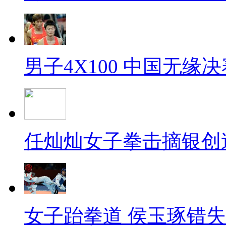
男子4X100 中国无缘决
任灿灿女子拳击摘银创
女子跆拳道 侯玉琢错