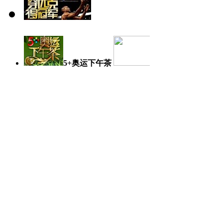
5+奥运下午茶
奥运日记