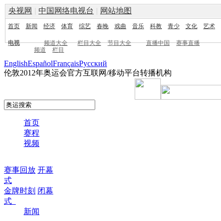
央视网
|
中国网络电视台
|
网站地图
首页
新闻
经济
体育
综艺
春晚
戏曲
音乐
科教
青少
文化
艺术
电视
频道大全
栏目大全
节目大全
直播中国
赛事直播
频道
栏目
English
Español
Français
Pусский
伦敦2012年奥运会官方互联网/移动平台转播机构
首页
赛程
视频
赛事回放
开幕
式
金牌时刻
闭幕
式
新闻