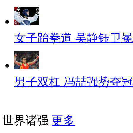
女子跆拳道 吴静钰卫冕
男子双杠 冯喆强势夺冠
世界诸强
更多