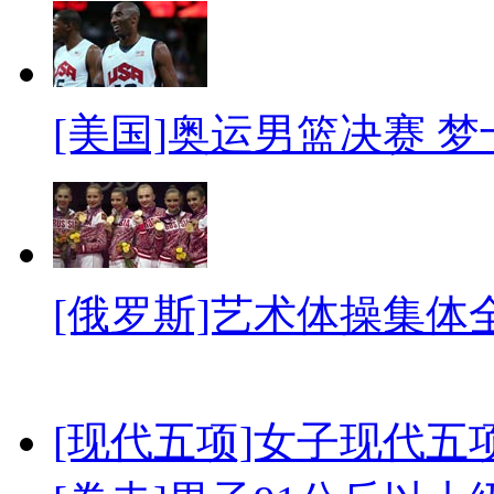
[美国]奥运男篮决赛 
[俄罗斯]艺术体操集体
[现代五项]女子现代五