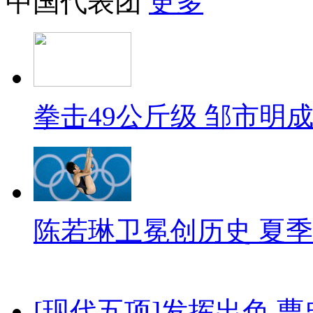
中国代表团
更多
拳击49公斤级 邹市明
陈若琳卫冕创历史 夏季
[现代五项]发挥出色 