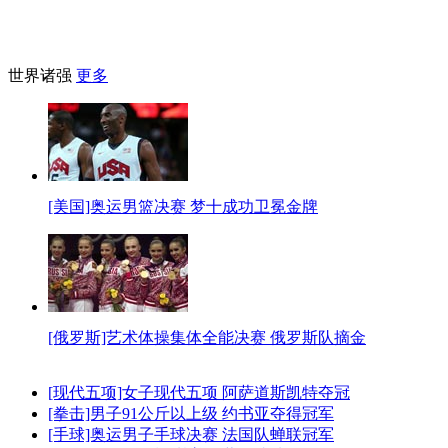
世界诸强
更多
[美国]奥运男篮决赛 梦十成功卫冕金牌
[俄罗斯]艺术体操集体全能决赛 俄罗斯队摘金
[现代五项]女子现代五项 阿萨道斯凯特夺冠
[拳击]男子91公斤以上级 约书亚夺得冠军
[手球]奥运男子手球决赛 法国队蝉联冠军