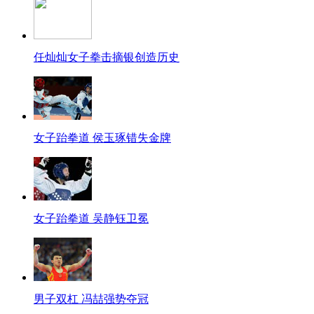
任灿灿女子拳击摘银创造历史
女子跆拳道 侯玉琢错失金牌
女子跆拳道 吴静钰卫冕
男子双杠 冯喆强势夺冠