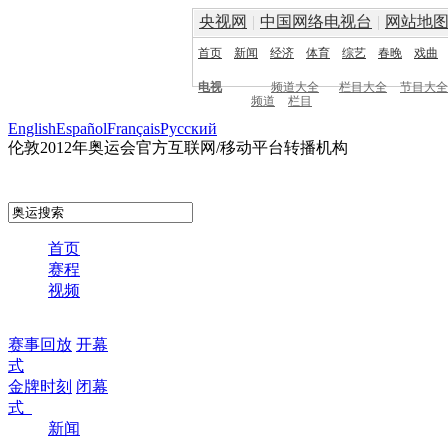
央视网
|
中国网络电视台
|
网站地
首页
新闻
经济
体育
综艺
春晚
戏曲
电视
频道大全
栏目大全
节目大全
频道
栏目
English
Español
Français
Pусский
伦敦2012年奥运会官方互联网/移动平台转播机构
首页
赛程
视频
赛事回放
开幕
式
金牌时刻
闭幕
式
新闻