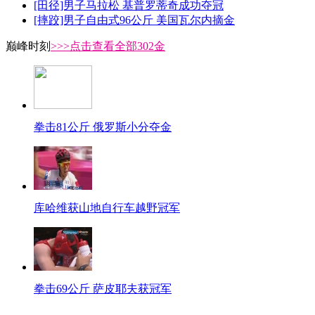
[田径]男子马拉松 基普罗蒂奇成功夺冠
[摔跤]男子自由式96公斤 美国瓦尔内摘金
巅峰时刻
>>>点击查看全部302金
拳击81公斤 俄罗斯小分夺金
库哈维获山地自行车越野冠军
拳击69公斤 萨皮耶夫获冠军