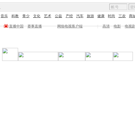
图
音乐
科教
青少
文化
艺术
公益
产经
汽车
旅游
健康
时尚
三农
商
直播中国
赛事直播
网络电视客户端
|
高清
电影
电视