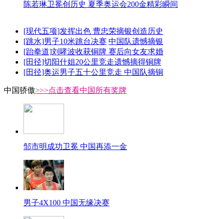
陈若琳卫冕创历史 夏季奥运会200金精彩瞬间
[现代五项]发挥出色 曹忠荣摘银创造历史
[跳水]男子10米跳台决赛
中国队遗憾摘银
[跆拳道]刘哮波收获铜牌 赛后向女友求婚
[田径]切阳什姐20公里竞走遗憾摘得铜牌
[田径]奥运男子五十公里竞走 中国队摘铜
中国骄傲
>>>点击查看中国所有奖牌
邹市明成功卫冕 中国再添一金
男子4X100 中国无缘决赛