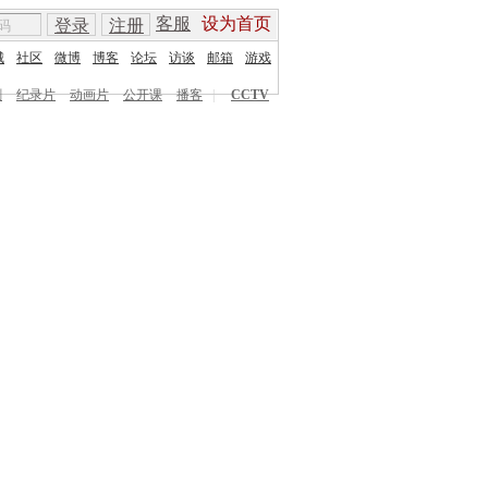
客服
设为首页
登录
注册
城
社区
微博
博客
论坛
访谈
邮箱
游戏
剧
纪录片
动画片
公开课
播客
|
CCTV