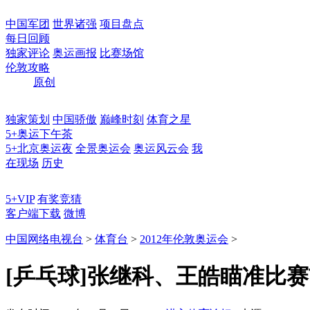
中国军团
世界诸强
项目盘点
每日回顾
独家评论
奥运画报
比赛场馆
伦敦攻略
原创
独家策划
中国骄傲
巅峰时刻
体育之星
5+奥运下午茶
5+北京奥运夜
全景奥运会
奥运风云会
我
在现场
历史
5+VIP
有奖竞猜
客户端下载
微博
中国网络电视台
>
体育台
>
2012年伦敦奥运会
>
[乒乓球]张继科、王皓瞄准比