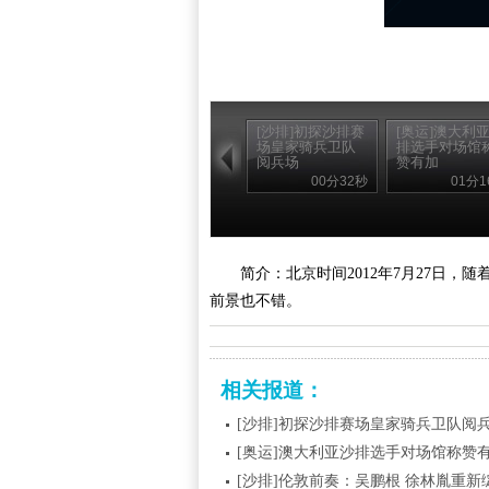
[沙排]初探沙排赛
[奥运]澳大利
场皇家骑兵卫队
排选手对场馆
阅兵场
赞有加
00分32秒
01分1
简介：北京时间2012年7月27日
前景也不错。
相关报道：
[沙排]初探沙排赛场皇家骑兵卫队阅
[奥运]澳大利亚沙排选手对场馆称赞
[沙排]伦敦前奏：吴鹏根 徐林胤重新