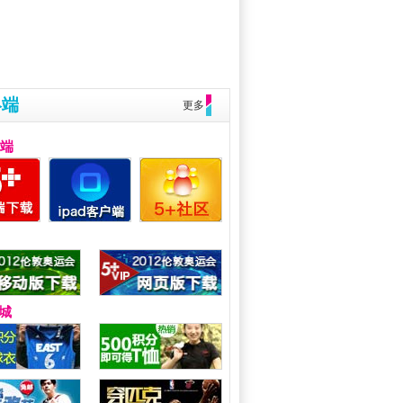
终端
更多
户端
城