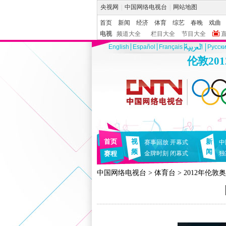
央视网
|
中国网络电视台
|
网站地图
首页
新闻
经济
体育
综艺
春晚
戏曲
电视
频道大全
栏目大全
节目大全
English
Español
Français
Pусск
伦敦20
首页
视
新
赛事回放
开幕式
中
频
闻
赛程
金牌时刻
闭幕式
独
中国网络电视台
>
体育台
>
2012年伦敦