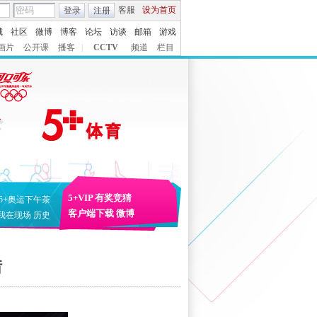
客服
设为首页
登录
注册
城
社区
微博
博客
论坛
访谈
邮箱
游戏
画片
公开课
播客
|
CCTV
频道
栏目
5+VIP
有奖竞猜
5+奥运下午茶
客户端下载
微博
我在现场
历史
错