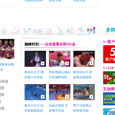
玉琢错失金牌
静钰卫冕
强势夺冠
多
更多
5+客
巅峰时刻
>>>点击查看全部302金
体操集体全能
5+VIP
摘金
拳击81公斤 俄
库哈维获山地自
拳击69公斤 萨
罗斯小分夺金
行车越野冠军
皮耶夫获冠军
特夺冠
冠军
互动商
冠军
冠
拳击52公斤 拉
自由式摔跤 沙
男子10米跳台
摘金
米雷斯获首冠
里弗夫夺金
布蒂亚夺冠