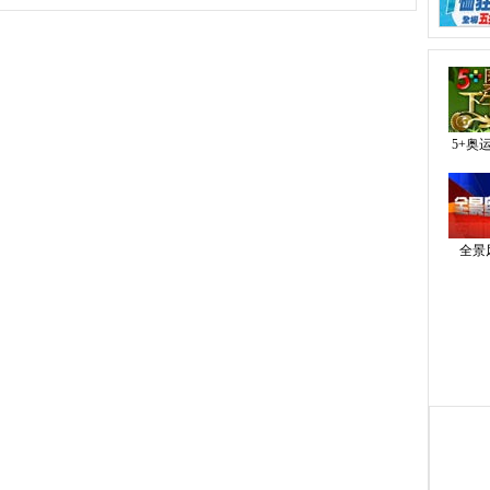
5+奥
全景