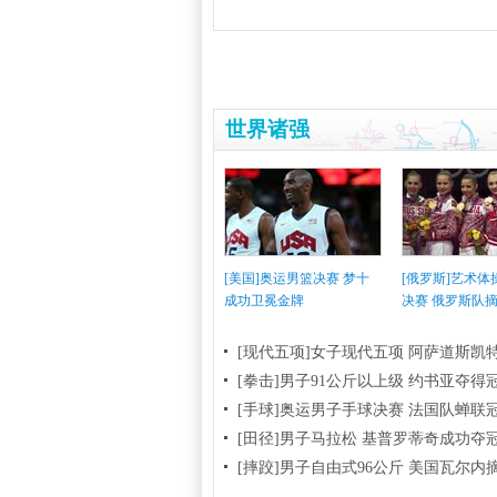
世界诸强
[美国]奥运男篮决赛 梦十
[俄罗斯]艺术
成功卫冕金牌
决赛 俄罗斯队
[现代五项]女子现代五项 阿萨道斯凯
[拳击]男子91公斤以上级 约书亚夺得
[手球]奥运男子手球决赛 法国队蝉联
[田径]男子马拉松 基普罗蒂奇成功夺
[摔跤]男子自由式96公斤 美国瓦尔内