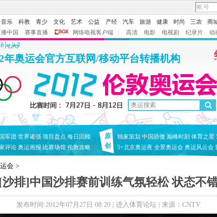
音乐
科教
青少
文化
艺术
公益
产经
汽车
旅游
健康
时尚
三农
商
直播中国
赛事直播
网络电视客户端
|
高清
电影
电视剧
纪录片
动
ий
12年奥运会官方互联网/移动平台转播机构
原
国军团
世界诸强
项目盘点
每日回顾
独家策划
中国骄傲
巅峰时刻
体育之星
创
家评论
奥运画报
比赛场馆
伦敦攻略
5+北京奥运夜
全景奥运会
奥运风云会
奥运会
>
[沙排]中国沙排赛前训练气氛轻松 状态不
发布时间:2012年07月27日 08:20 |
进入体育论坛
| 来源：CNTV