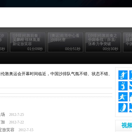
亚沙
[沙排]伦敦前奏：
[奥运]在市中心看
[沙排]伦敦前奏之
[
称
吴鹏根 徐林胤重
沙排比赛
中国备战：薛晨/
排
新绽放笑容
张希力争突破
中
6秒
01分09秒
00分51秒
00分30秒
，随着伦敦奥运会开幕时间临近，中国沙排队气氛不错、状态不错、
兵场
2012-7-25
有加
2012-7-22
视频
绽放笑容
2012-7-15