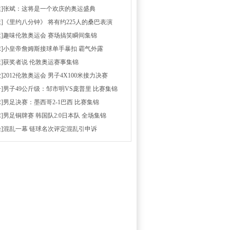
运]张斌：这将是一个欢庆的奥运盛典
运]《里约八分钟》 将有约225人的桑巴表演
运]趣味伦敦奥运会 赛场搞笑瞬间集锦
球]小皇帝詹姆斯接球单手暴扣 霸气外露
运]获奖者说 伦敦奥运赛事集锦
放]2012伦敦奥运会 男子4X100米接力决赛
击]男子49公斤级：邹市明VS庞普里 比赛集锦
球]男足决赛：墨西哥2-1巴西 比赛集锦
球]男足铜牌赛 韩国队2:0日本队 全场集锦
径]混乱一幕 链球名次评定混乱引申诉