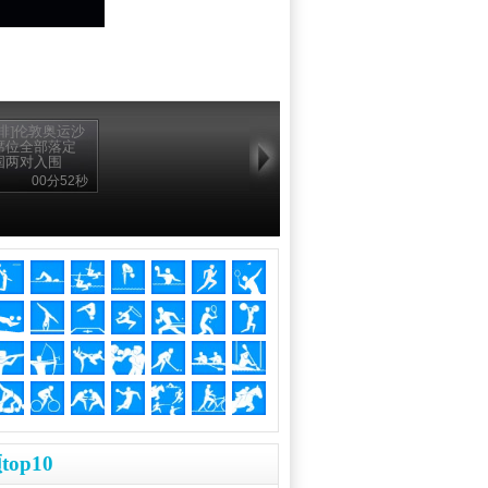
沙排]伦敦奥运沙
席位全部落定
国两对入围
00分52秒
top10