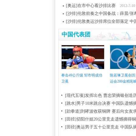
[奥运]在市中心看沙排比赛
2012-7-10
[沙排]伦敦前奏之中国备战：薛晨/张
[沙排]伦敦奥运沙排席位全部落定 中
中国代表团
拳击49公斤级 邹市明成功
陈若琳卫冕创历
卫冕
运会200金精彩
[现代五项]发挥出色 曹忠荣摘银创造
[跳水]男子10米跳台决赛
中国队遗憾
[跆拳道]刘哮波收获铜牌 赛后向女友
[田径]切阳什姐20公里竞走遗憾摘得
[田径]奥运男子五十公里竞走 中国队