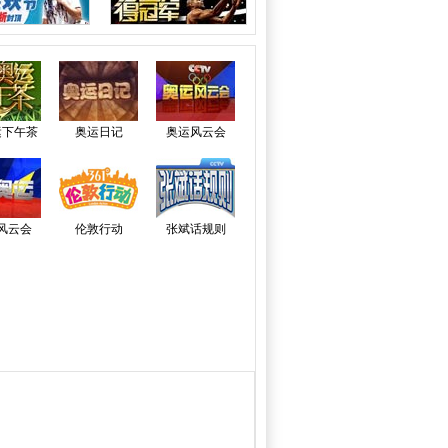
运下午茶
奥运日记
奥运风云会
风云会
伦敦行动
张斌话规则