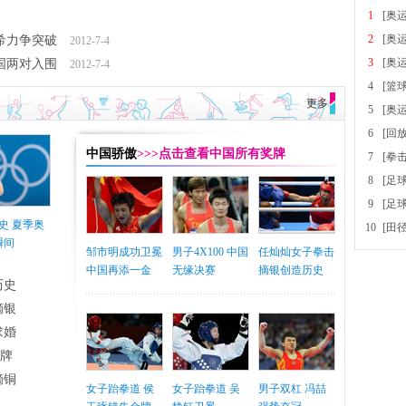
1
[奥
2
[奥
希力争突破
2012-7-4
3
[奥
国两对入围
2012-7-4
4
[篮
更多
5
[奥
6
[回
中国骄傲
>>>点击查看中国所有奖牌
7
[拳
8
[足
9
[足
史 夏季奥
10
[田
瞬间
邹市明成功卫冕
男子4X100 中国
任灿灿女子拳击
中国再添一金
无缘决赛
摘银创造历史
历史
摘银
求婚
铜牌
摘铜
女子跆拳道 侯
女子跆拳道 吴
男子双杠 冯喆