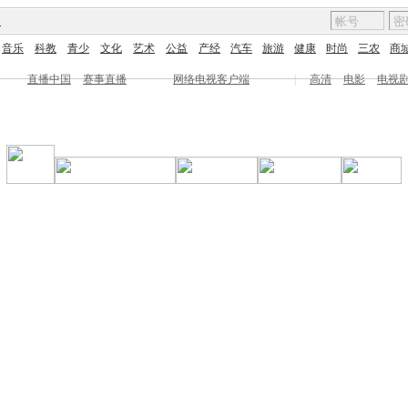
图
音乐
科教
青少
文化
艺术
公益
产经
汽车
旅游
健康
时尚
三农
商
直播中国
赛事直播
网络电视客户端
|
高清
电影
电视