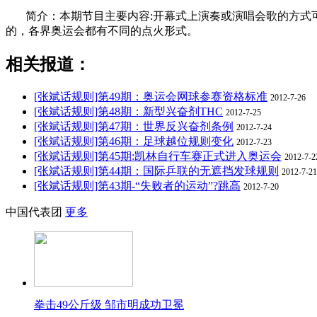
简介：本期节目主要内容:开幕式上演奏或演唱会歌的方
的，各界奥运会都有不同的点火形式。
相关报道：
[张斌话规则]第49期：奥运会网球参赛资格标准
2012-7-26
[张斌话规则]第48期：新型兴奋剂THC
2012-7-25
[张斌话规则]第47期：世界反兴奋剂条例
2012-7-24
[张斌话规则]第46期：足球越位规则变化
2012-7-23
[张斌话规则]第45期:凯林自行车赛正式进入奥运会
2012-7-2
[张斌话规则]第44期：国际乒联的无遮挡发球规则
2012-7-21
[张斌话规则]第43期-“失败者的运动”?跳高
2012-7-20
中国代表团
更多
拳击49公斤级 邹市明成功卫冕