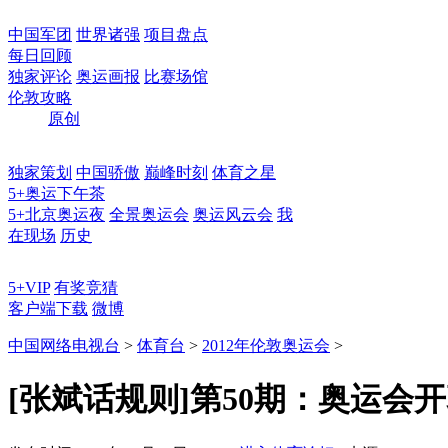
中国军团
世界诸强
项目盘点
每日回顾
独家评论
奥运画报
比赛场馆
伦敦攻略
原创
独家策划
中国骄傲
巅峰时刻
体育之星
5+奥运下午茶
5+北京奥运夜
全景奥运会
奥运风云会
我
在现场
历史
5+VIP
有奖竞猜
客户端下载
微博
中国网络电视台
>
体育台
>
2012年伦敦奥运会
>
[张斌话规则]第50期：奥运会