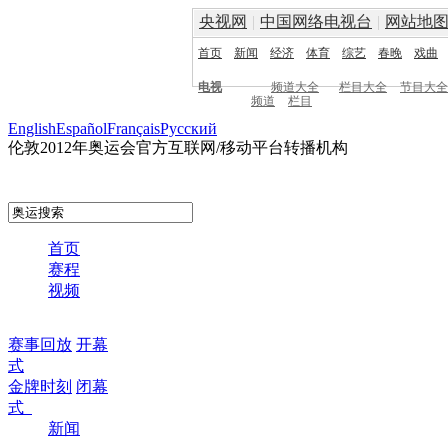
央视网
|
中国网络电视台
|
网站地
首页
新闻
经济
体育
综艺
春晚
戏曲
电视
频道大全
栏目大全
节目大全
频道
栏目
English
Español
Français
Pусский
伦敦2012年奥运会官方互联网/移动平台转播机构
首页
赛程
视频
赛事回放
开幕
式
金牌时刻
闭幕
式
新闻