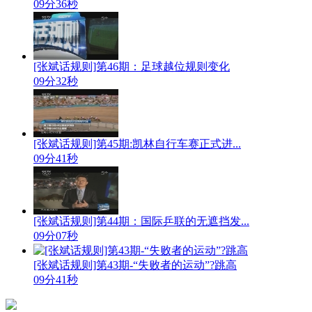
09分36秒
[张斌话规则]第46期：足球越位规则变化
09分32秒
[张斌话规则]第45期:凯林自行车赛正式进...
09分41秒
[张斌话规则]第44期：国际乒联的无遮挡发...
09分07秒
[张斌话规则]第43期-“失败者的运动”?跳高
09分41秒