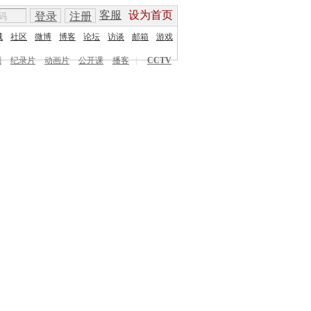
客服
设为首页
登录
注册
城
社区
微博
博客
论坛
访谈
邮箱
游戏
剧
纪录片
动画片
公开课
播客
|
CCTV