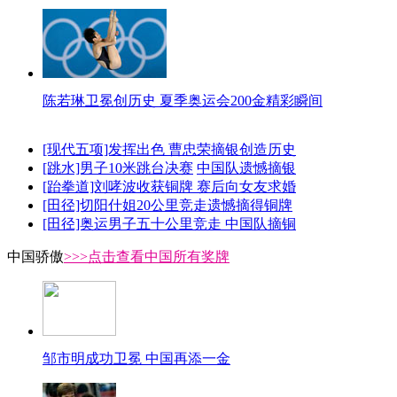
陈若琳卫冕创历史 夏季奥运会200金精彩瞬间
[现代五项]发挥出色 曹忠荣摘银创造历史
[跳水]男子10米跳台决赛
中国队遗憾摘银
[跆拳道]刘哮波收获铜牌 赛后向女友求婚
[田径]切阳什姐20公里竞走遗憾摘得铜牌
[田径]奥运男子五十公里竞走 中国队摘铜
中国骄傲
>>>点击查看中国所有奖牌
邹市明成功卫冕 中国再添一金