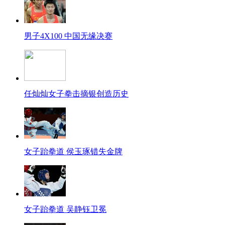
男子4X100 中国无缘决赛
任灿灿女子拳击摘银创造历史
女子跆拳道 侯玉琢错失金牌
女子跆拳道 吴静钰卫冕