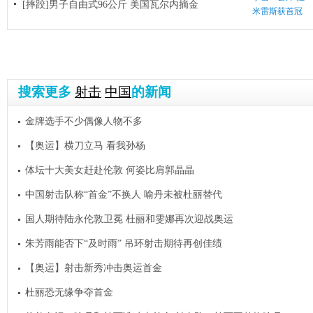
[摔跤]男子自由式96公斤 美国瓦尔内摘金
米雷斯获首冠
搜索更多
射击
中国
的新闻
金牌选手不少偶像人物不多
【奥运】横刀立马 看我孙杨
体坛十大美女赶赴伦敦 何姿比肩郭晶晶
中国射击队称“首金”不换人 喻丹未被杜丽替代
国人期待陆永伦敦卫冕 杜丽和雯娜再次迎战奥运
朱芳雨能否下“及时雨” 吊环射击期待再创佳绩
【奥运】射击新秀冲击奥运首金
杜丽恐无缘争夺首金