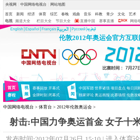
央视网
|
中国网络电视台
|
网站地图
首页
新闻
经济
体育
综艺
春晚
戏曲
音乐
科教
青少
文化
艺术
电视
频道大全
栏目大全
节目大全
直播中国
赛事直播
网络
English
Español
Français
Pусский
伦敦2012年奥运会官方互
首页
视
新
赛事回放
开幕式
中国军团
世界诸强
项目盘点
每日回
频
闻
赛程
金牌时刻
闭幕式
独家评论
奥运画报
比赛场馆
伦敦攻
中国网络电视台
>
体育台
>
2012年伦敦奥运会
>
射击:中国力争奥运首金 女子十
发布时间:2012年07月26日 15:10 |
进入体育论