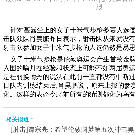
报
针对甚嚣尘上的女子十米气步枪参赛人选变
击队领队肖昊鹏昨日表示，射击队从来就没
射击队参加女子十米气步枪的人选仍然是易
女子十米气步枪是伦敦奥运会产生首枚金牌
入围的喻丹在经验和状态上可能不如两届奥
是杜丽换喻丹的说法在此前一直都没有中断
日队内训练结束后,肖昊鹏说，原来上报的参
化。这样的表态令此前所有的猜测都化为乌
相关报道：
[射击]谭宗亮：希望伦敦圆梦第五次冲击