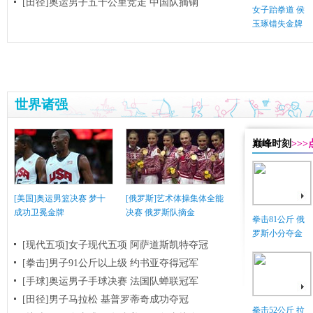
[田径]奥运男子五十公里竞走 中国队摘铜
女子跆拳道 侯
玉琢错失金牌
世界诸强
巅峰时刻
>>
[美国]奥运男篮决赛 梦十
[俄罗斯]艺术体操集体全能
成功卫冕金牌
决赛 俄罗斯队摘金
拳击81公斤 俄
罗斯小分夺金
[现代五项]女子现代五项 阿萨道斯凯特夺冠
[拳击]男子91公斤以上级 约书亚夺得冠军
[手球]奥运男子手球决赛 法国队蝉联冠军
[田径]男子马拉松 基普罗蒂奇成功夺冠
拳击52公斤 拉