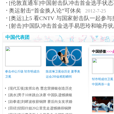
[伦敦直通车]中国射击队冲击首金选手状态
奥运射击“首金换人论”可休矣
2012-7-25
[奥运]上5 看CNTV 与国家射击队一起参
[射击]中国队冲击首金选手易思玲和喻丹状
中国代表团
中国骄傲
>>
拳击49公斤级 邹市明成功
陈若琳卫冕创历史 夏季奥
卫冕
运会200金精彩瞬间
邹市明成功卫冕
中国再添一金
[现代五项]发挥出色 曹忠荣摘银创造历史
[跳水]男子10米跳台决赛
中国队遗憾摘银
[跆拳道]刘哮波收获铜牌 赛后向女友求婚
[田径]切阳什姐20公里竞走遗憾摘得铜牌