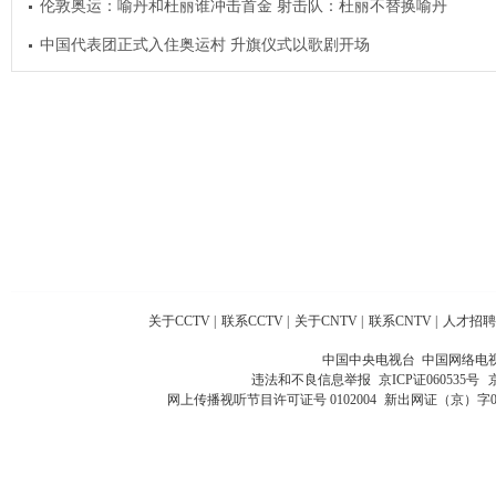
伦敦奥运：喻丹和杜丽谁冲击首金 射击队：杜丽不替换喻丹
中国代表团正式入住奥运村 升旗仪式以歌剧开场
关于CCTV
|
联系CCTV
|
关于CNTV
|
联系CNTV
|
人才招聘
中国中央电视台 中国网络电
违法和不良信息举报
京ICP证060535号
网上传播视听节目许可证号 0102004
新出网证（京）字0