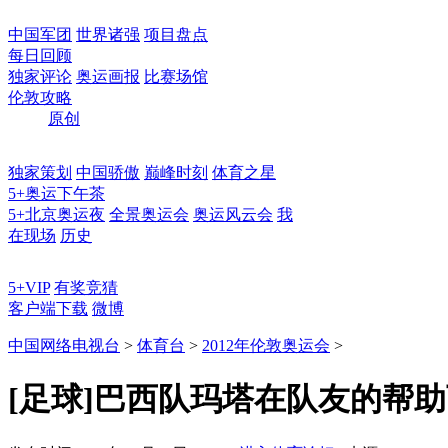
中国军团
世界诸强
项目盘点
每日回顾
独家评论
奥运画报
比赛场馆
伦敦攻略
原创
独家策划
中国骄傲
巅峰时刻
体育之星
5+奥运下午茶
5+北京奥运夜
全景奥运会
奥运风云会
我
在现场
历史
5+VIP
有奖竞猜
客户端下载
微博
中国网络电视台
>
体育台
>
2012年伦敦奥运会
>
[足球]巴西队玛塔在队友的帮