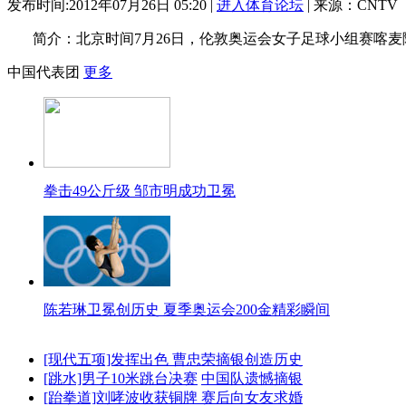
发布时间:2012年07月26日 05:20 |
进入体育论坛
| 来源：CNTV
简介：北京时间7月26日，伦敦奥运会女子足球小组赛喀
中国代表团
更多
拳击49公斤级 邹市明成功卫冕
陈若琳卫冕创历史 夏季奥运会200金精彩瞬间
[现代五项]发挥出色 曹忠荣摘银创造历史
[跳水]男子10米跳台决赛
中国队遗憾摘银
[跆拳道]刘哮波收获铜牌 赛后向女友求婚