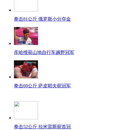
拳击81公斤 俄罗斯小分夺金
库哈维获山地自行车越野冠军
拳击69公斤 萨皮耶夫获冠军
拳击52公斤 拉米雷斯获首冠