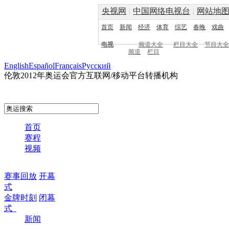
央视网
|
中国网络电视台
|
网站地
首页
新闻
经济
体育
综艺
春晚
戏曲
电视
频道大全
栏目大全
节目大全
频道
栏目
English
Español
Français
Pусский
伦敦2012年奥运会官方互联网/移动平台转播机构
首页
赛程
视频
赛事回放
开幕
式
金牌时刻
闭幕
式
新闻