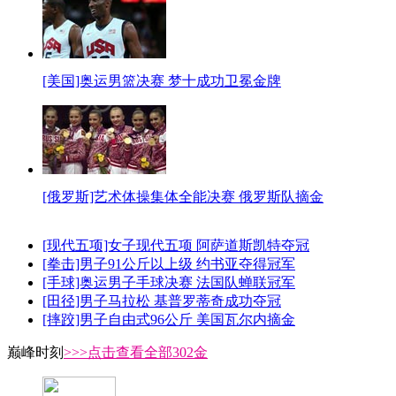
[美国]奥运男篮决赛 梦十成功卫冕金牌
[俄罗斯]艺术体操集体全能决赛 俄罗斯队摘金
[现代五项]女子现代五项 阿萨道斯凯特夺冠
[拳击]男子91公斤以上级 约书亚夺得冠军
[手球]奥运男子手球决赛 法国队蝉联冠军
[田径]男子马拉松 基普罗蒂奇成功夺冠
[摔跤]男子自由式96公斤 美国瓦尔内摘金
巅峰时刻
>>>点击查看全部302金