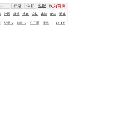
客服
设为首页
登录
注册
城
社区
微博
博客
论坛
访谈
邮箱
游戏
剧
纪录片
动画片
公开课
播客
|
CCTV