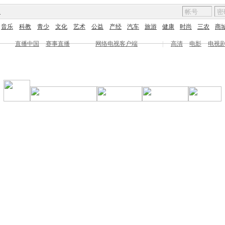
图
音乐
科教
青少
文化
艺术
公益
产经
汽车
旅游
健康
时尚
三农
商
直播中国
赛事直播
网络电视客户端
|
高清
电影
电视