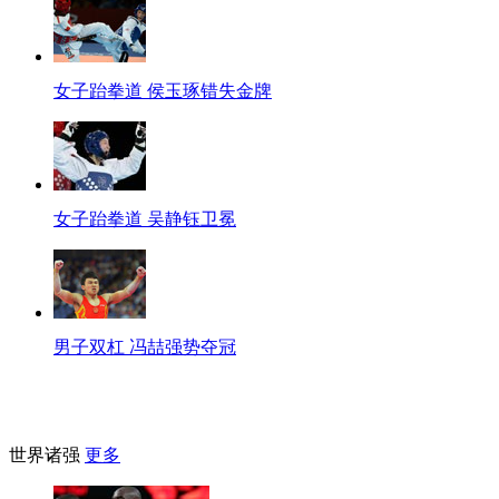
女子跆拳道 侯玉琢错失金牌
女子跆拳道 吴静钰卫冕
男子双杠 冯喆强势夺冠
世界诸强
更多