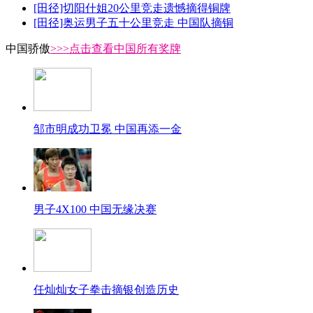
[田径]切阳什姐20公里竞走遗憾摘得铜牌
[田径]奥运男子五十公里竞走 中国队摘铜
中国骄傲
>>>点击查看中国所有奖牌
邹市明成功卫冕 中国再添一金
男子4X100 中国无缘决赛
任灿灿女子拳击摘银创造历史