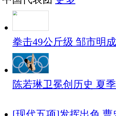
拳击49公斤级 邹市明
陈若琳卫冕创历史 夏季
[现代五项]发挥出色 