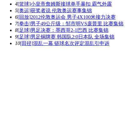
4
[篮球]小皇帝詹姆斯接球单手暴扣 霸气外露
5
[奥运]获奖者说 伦敦奥运赛事集锦
6
[回放]2012伦敦奥运会 男子4X100米接力决赛
7
[拳击]男子49公斤级：邹市明VS庞普里 比赛集锦
8
[足球]男足决赛：墨西哥2-1巴西 比赛集锦
9
[足球]男足铜牌赛 韩国队2:0日本队 全场集锦
10
[田径]混乱一幕 链球名次评定混乱引申诉