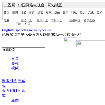
央视网
|
中国网络电视台
|
网站地图
首页
新闻
经济
体育
综艺
春晚
戏曲
音乐
科教
青少
文化
艺术
电视
频道大全
栏目大全
节目大全
直播中国
赛事直播
频道
栏目
English
Español
Français
Pусский
伦敦2012年奥运会官方互联网/移动平台转播机构
首页
赛程
视频
赛事回放
开幕
式
金牌时刻
闭幕
式
新闻