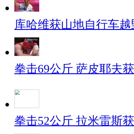
库哈维获山地自行车越
拳击69公斤 萨皮耶夫
拳击52公斤 拉米雷斯