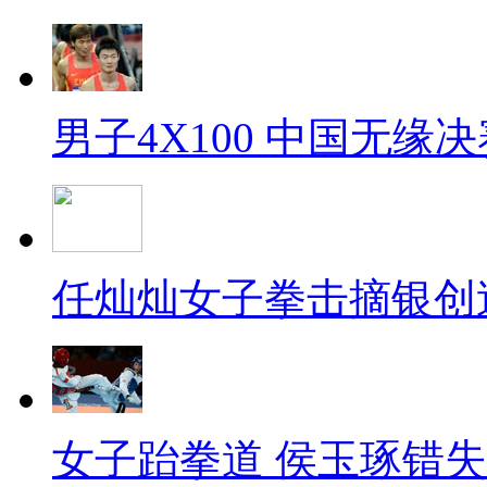
男子4X100 中国无缘决
任灿灿女子拳击摘银创
女子跆拳道 侯玉琢错