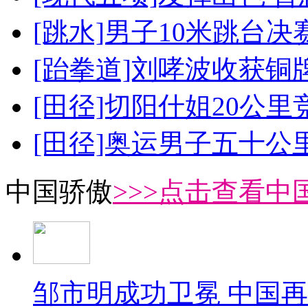
[跳水]男子10米跳台决
[跆拳道]刘哮波收获铜
[田径]切阳什姐20公
[田径]奥运男子五十公
中国骄傲
>>>点击查看中
邹市明成功卫冕 中国