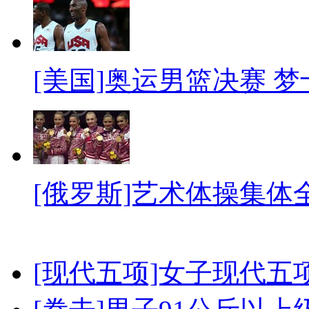
[美国]奥运男篮决赛 
[俄罗斯]艺术体操集体
[现代五项]女子现代五