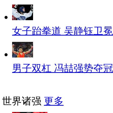
女子跆拳道 吴静钰卫冕
男子双杠 冯喆强势夺冠
世界诸强
更多