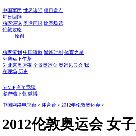
中国军团
世界诸强
项目盘点
每日回顾
独家评论
奥运画报
比赛场馆
伦敦攻略
原创
独家策划
中国骄傲
巅峰时刻
体育之星
5+奥运下午茶
5+北京奥运夜
全景奥运会
奥运风云会
我
在现场
历史
5+VIP
有奖竞猜
客户端下载
微博
中国网络电视台
>
体育台
>
2012年伦敦奥运会
>
2012伦敦奥运会 女