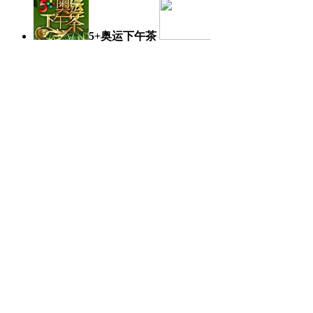
5+奥运下午茶
奥运日记